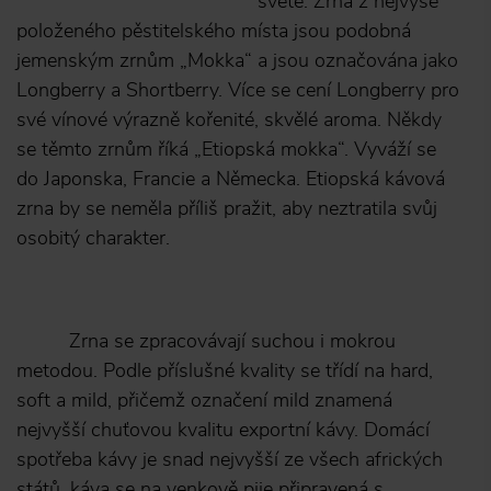
světě. Zrna z nejvýše
položeného pěstitelského místa jsou podobná
jemenským zrnům „Mokka“ a jsou označována jako
Longberry a Shortberry. Více se cení Longberry pro
své vínové výrazně kořenité, skvělé aroma. Někdy
se těmto zrnům říká „Etiopská mokka“. Vyváží se
do Japonska, Francie a Německa. Etiopská kávová
zrna by se neměla příliš pražit, aby neztratila svůj
osobitý charakter.
Zrna se zpracovávají suchou i mokrou
metodou. Podle příslušné kvality se třídí na hard,
soft a mild, přičemž označení mild znamená
nejvyšší chuťovou kvalitu exportní kávy. Domácí
spotřeba kávy je snad nejvyšší ze všech afrických
států, káva se na venkově pije připravená s