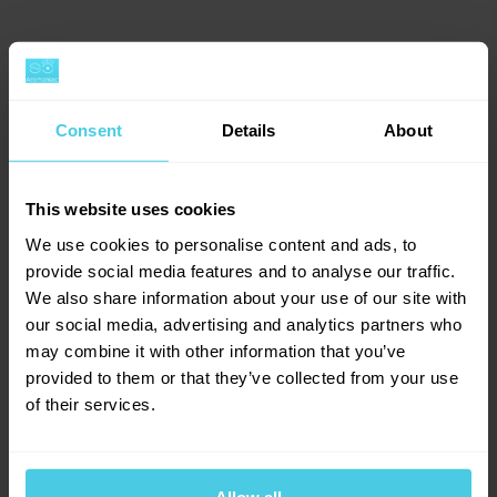
V současné době směřuje 80 % této
produkce také do Evropy, hlavně do zemí Evropské
unie. Je tedy velmi pravděpodobné, že pokud
Consent
Details
About
budeme pít standardní kávu, že půjde právě o zrna
z Pobřeží slonoviny.
This website uses cookies
We use cookies to personalise content and ads, to
Dalším
provide social media features and to analyse our traffic.
významným
We also share information about your use of our site with
producentem robusty
our social media, advertising and analytics partners who
je
Uganda
, kde se
may combine it with other information that you’ve
kávovník pěstuje již od
provided to them or that they’ve collected from your use
roku 1860. Zrna
of their services.
robusty se zde sbírají
po celý rok, ale problémem kávového průmyslu je
nedostatečná infrastruktura a dopravní spojení s
Allow all