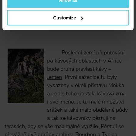
keňskými přístavy.
Customize
Poslední zemí při putování
po kávových oblastech v Africe
bude druhá pravlast kávy –
Jemen
. První sazenice tu byly
vysazeny v okolí přístavu Mokka
a podle toho dostala kávová zrna
i své jméno. Je tu malé množství
srážek a také málo obdělané půdy
a tak se kávovníky pěstují na
terasách, aby se vše maximálně využilo. Pěstují se
převážně dvě odrůdy arabiky, Bourbon a Typica.