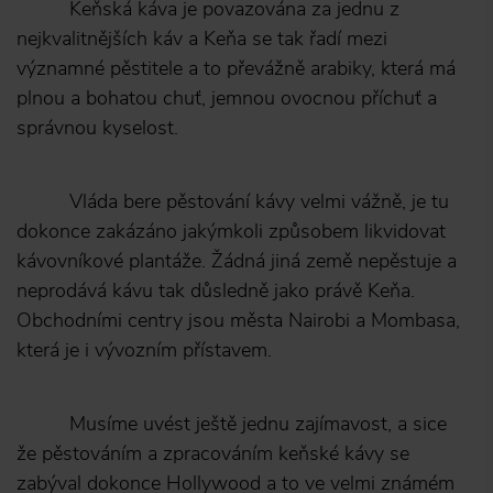
Keňská káva je povazována za jednu z
nejkvalitnějších káv a Keňa se tak řadí mezi
významné pěstitele a to převážně arabiky, která má
plnou a bohatou chuť, jemnou ovocnou příchuť a
správnou kyselost.
Vláda bere pěstování kávy velmi vážně, je tu
dokonce zakázáno jakýmkoli způsobem likvidovat
kávovníkové plantáže. Žádná jiná země nepěstuje a
neprodává kávu tak důsledně jako právě Keňa.
Obchodními centry jsou města Nairobi a Mombasa,
která je i vývozním přístavem.
Musíme uvést ještě jednu zajímavost, a sice
že pěstováním a zpracováním keňské kávy se
zabýval dokonce Hollywood a to ve velmi známém