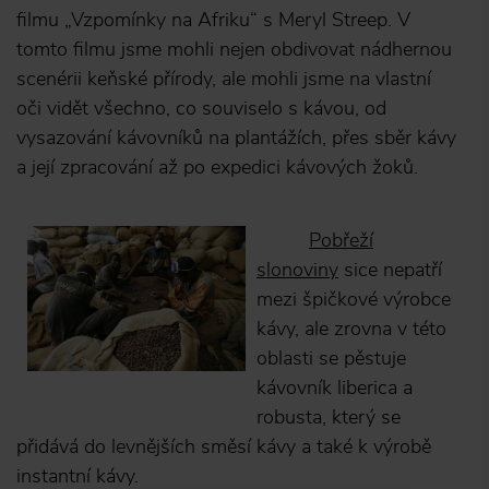
filmu „Vzpomínky na Afriku“ s Meryl Streep. V
tomto filmu jsme mohli nejen obdivovat nádhernou
scenérii keňské přírody, ale mohli jsme na vlastní
oči vidět všechno, co souviselo s kávou, od
vysazování kávovníků na plantážích, přes sběr kávy
a její zpracování až po expedici kávových žoků.
Pobřeží
slonoviny
sice nepatří
mezi špičkové výrobce
kávy, ale zrovna v této
oblasti se pěstuje
kávovník liberica a
robusta, který se
přidává do levnějších směsí kávy a také k výrobě
instantní kávy.