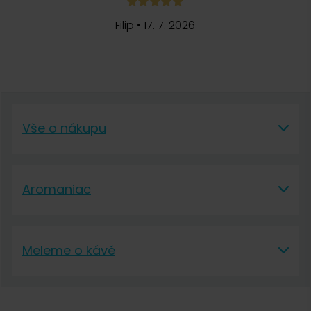
Filip
•
17. 7. 2026
Vše o nákupu
Vše o nákupu
Aromaniac
Vše o nákupu
Aromaniac
Doprava a platba
Meleme o kávě
O nás
Vrácení a reklamace
Meleme o kávě
Kontakt
Obchodní podmínky