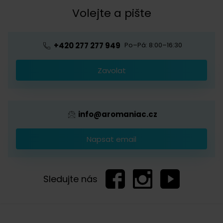
Kávová akademie
Volejte a pište
Pražírna
Ochrana osobních údajů
Blog o kávě
Předplatné kávy
Velkoobchod
+420 277 277 949
Po–Pá: 8:00–16:30
Káva s logem firmy
Zavolat
Provizní systém
info@aromaniac.cz
Napsat email
Sledujte nás