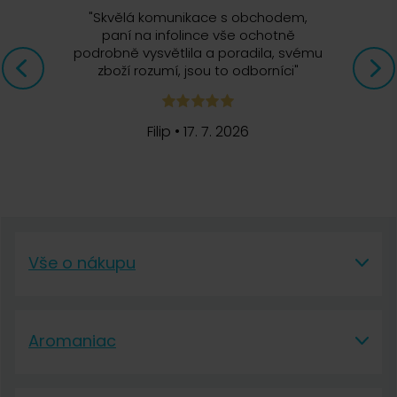
"
Skvělá komunikace s obchodem,
paní na infolince vše ochotně
podrobně vysvětlila a poradila, svému
zboží rozumí, jsou to odborníci
"
Filip
•
17. 7. 2026
Vše o nákupu
Vše o nákupu
Aromaniac
Vše o nákupu
Aromaniac