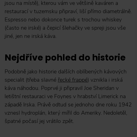
jsou na místě), kterou vám ve většině kaváren a
restaurací v tuzemsku připraví, liší přímo diametrálně.
Espresso nebo dokonce turek s trochou whiskey
(často ne irské) a čepicí šlehačky ve spreji jsou vše
jiné, jen ne irská káva.
Nejdříve pohled do historie
Podobně jako historie dalších oblíbených kávových
specialit (třeba slavné
řecké frappé
) vznikla i irská
káva náhodou. Poprvé ji připravil Joe Sheridan v
letištní restauraci ve Foynes v hrabství Limerick na
západě Irska. Právě odtud se jednoho dne roku 1942
vznesl hydroplán, který mířil do Ameriky. Nedoletěl,
špatné počasí jej vrátilo zpět.