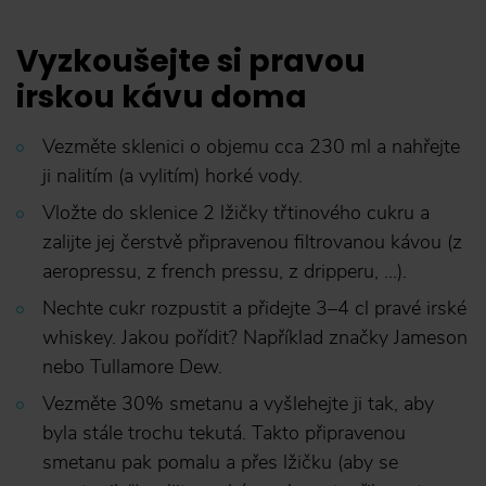
Vyzkoušejte si pravou
irskou kávu doma
Vezměte sklenici o objemu cca 230 ml a nahřejte
ji nalitím (a vylitím) horké vody.
Vložte do sklenice 2 lžičky třtinového cukru a
zalijte jej čerstvě připravenou filtrovanou kávou (z
aeropressu, z french pressu, z dripperu, ...).
Nechte cukr rozpustit a přidejte 3–4 cl pravé irské
whiskey. Jakou pořídit? Například značky Jameson
nebo Tullamore Dew.
Vezměte 30% smetanu a vyšlehejte ji tak, aby
byla stále trochu tekutá. Takto připravenou
smetanu pak pomalu a přes lžičku (aby se