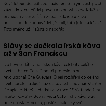
Když letoun dosedl, Joe nabídl prokřehlým cestujících
kávu, do které přidal pravou irskou whiskey. Když se
prý jeden z cestujících zeptal, zda jde o kávu
brazilskou, Joe odpověděl: „Nikoli, toto je irská káva.“
Toto jméno už jí zůstalo napořád.
Slávy se dočkala irská káva
až v San Franciscu
Do Foynes létaly na irskou kávu celebrity celého
světa – herec Cary Grant či profesionální
revolucionář Che Guevara. O její rozšíření do celého
světa se ale zasloužil až cestovatel a novinář Stanton
Delaplane, který ji představil v roce 1952 tehdejšímu
majiteli kavárny Buena Vista Cafe. Irská káva brzy
poté dobyla Ameriku, posléze pak celý svět.