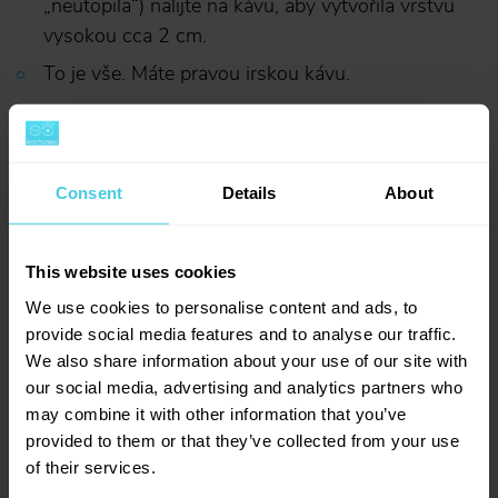
„neutopila“) nalijte na kávu, aby vytvořila vrstvu
vysokou cca 2 cm.
To je vše. Máte pravou irskou kávu.
Jak podávat? Hlavně
nemíchat!
Consent
Details
About
Irská káva se pije tak, že přes vrstvu chladné a tučné
smetany „srkáme“ horkou kávu s alkoholem. Každý
This website uses cookies
jiný způsob vás připraví o požitek, který v kávovém
We use cookies to personalise content and ads, to
světě nemá konkurenci.
provide social media features and to analyse our traffic.
We also share information about your use of our site with
our social media, advertising and analytics partners who
Užijte si jej a nezapomeňte – 25. ledna má irská káva
may combine it with other information that you’ve
svátek!
provided to them or that they’ve collected from your use
of their services.