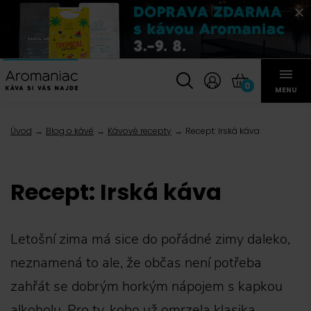
0
MENU
Úvod
Blog o kávě
Kávové recepty
Recept: Irská káva
Recept: Irská káva
Letošní zima má sice do pořádné zimy daleko,
neznamená to ale, že občas není potřeba
zahřát se dobrým horkým nápojem s kapkou
alkoholu. Pro ty, koho už omrzela klasika