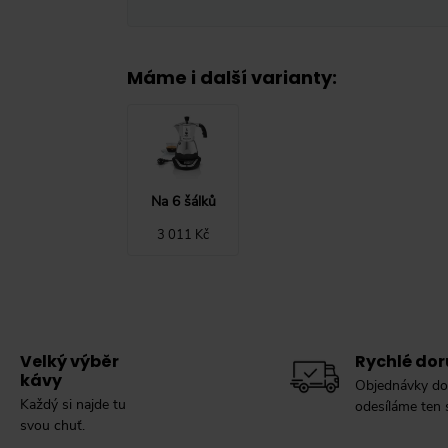
Máme i další varianty
:
Na 6 šálků
3 011 Kč
Velký výběr
Rychlé dor
kávy
Objednávky do
Každý si najde tu
odesíláme ten
svou chuť.