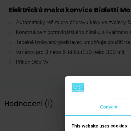
Elektrická moka konvice Bialetti Mo
Automatický režim pro přípravu kávy ve zvolený č
Konstrukce z potravinářského hliníku a kvalitního 
Tepelně izolovaný podstavec umožňuje použití na
Varianty pro 3 nebo 6 šálků (150 nebo 300 ml)
Příkon 365 W
Hodnocení
(
1
)
Consent
This website uses cookies