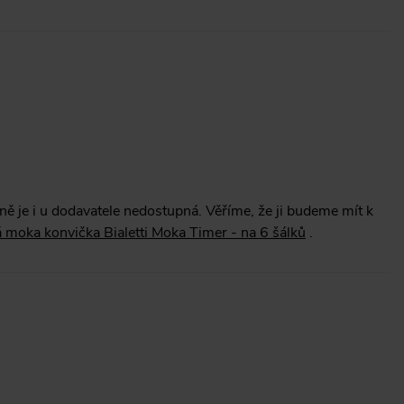
ě je i u dodavatele nedostupná. Věříme, že ji budeme mít k
á moka konvička Bialetti Moka Timer - na 6 šálků
.