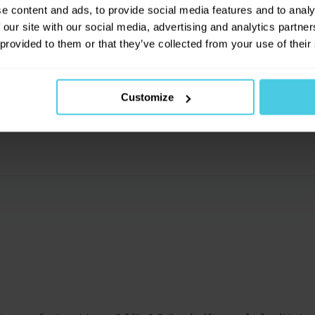
novinkách na našem e-shopu!
e content and ads, to provide social media features and to analy
0
x
 our site with our social media, advertising and analytics partn
0
x
 provided to them or that they’ve collected from your use of their
0
x
0
x
Přihlásit se a získat slev
Customize
Odesláním e-mailové adresy souhlasíte se zas
obchodních sdělení dle
informací o zpracová
údajů
.