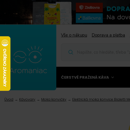
Vše o nákupu
Doprava a platba
ČERSTVĚ PRAŽENÁ KÁVA
Úvod
Kávovary
Moka konvičky
Elektrická moka konvice Bialetti 