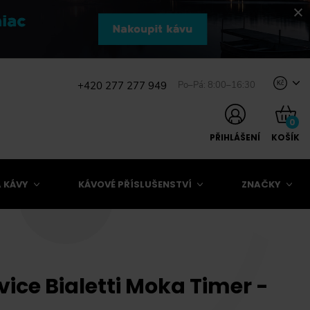
+420 277 277 949
Po–Pá: 8:00–16:30
Kč
0
PŘIHLÁŠENÍ
KOŠÍK
 KÁVY
KÁVOVÉ PŘÍSLUŠENSTVÍ
ZNAČKY
ice Bialetti Moka Timer -