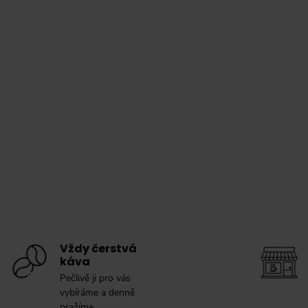
Vždy čerstvá
káva
Pečlivě ji pro vás
vybíráme a denně
pražíme.