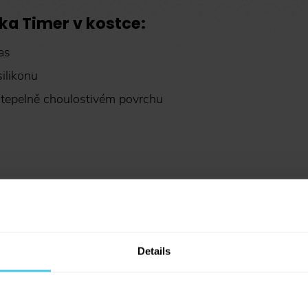
ka Timer v kostce:
as
silikonu
 tepelně choulostivém povrchu
Sleva 10 % na kávu
Aromaniac pro vás
Chcete 10% slevu na naši čerstvě pra
Details
Aromaniac? Stačí vyplnit vaši e-mailov
a obratem vám zašleme slevový kupon..
vás budeme informovat o všech slevác
1
x