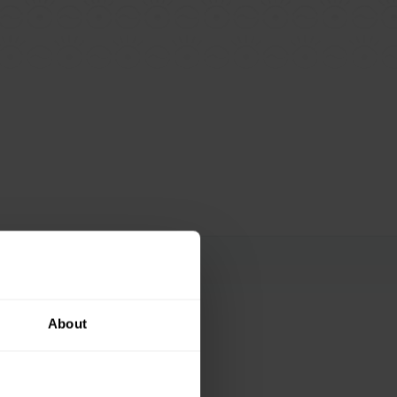
!
ženou kávu
About
ou adresu
. Navíc
h a