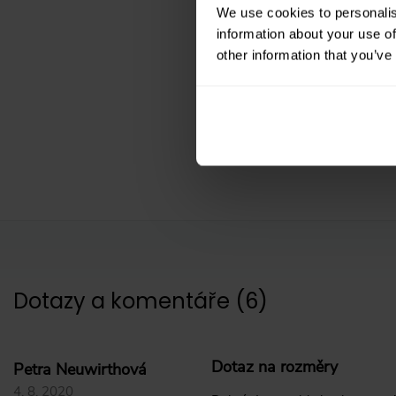
5
We use cookies to personalis
information about your use of
other information that you’ve
1
hodnocení
Dotazy a komentáře
(
6
)
Dotaz na rozměry
Petra Neuwirthová
4. 8. 2020