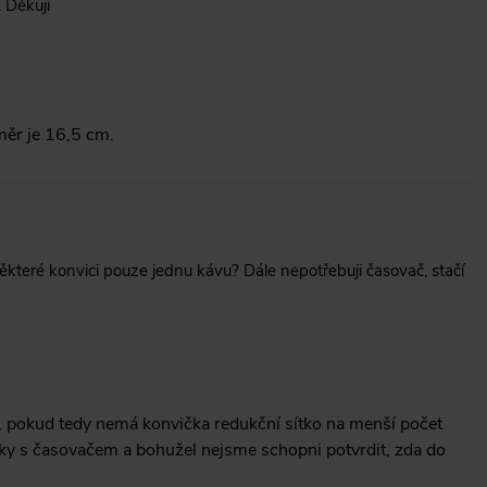
 Děkuji
měr je 16,5 cm.
které konvici pouze jednu kávu? Dále nepotřebuji časovač, stačí
na, pokud tedy nemá konvička redukční sítko na menší počet
ky s časovačem a bohužel nejsme schopni potvrdit, zda do