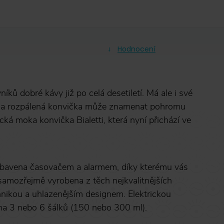
Hodnocení
ků dobré kávy již po celá desetiletí. Má ale i své
ně a rozpálená konvička může znamenat pohromu
rická moka konvička Bialetti, která nyní přichází ve
 vybavena časovačem a alarmem, díky kterému vás
 samozřejmě vyrobena z těch nejkvalitnějších
hnikou a uhlazenějším designem. Elektrickou
na 3 nebo 6 šálků (150 nebo 300 ml).