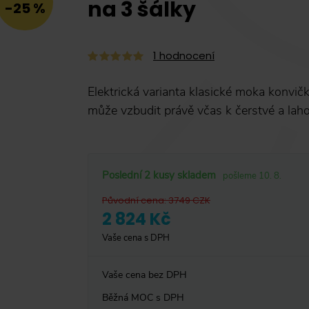
na 3 šálky
-25 %
1
hodnocení
Elektrická varianta klasické moka konvi
může vzbudit právě včas k čerstvé a laho
Poslední 2 kusy skladem
pošleme 10. 8.
Původní cena
:
3749
CZK
2 824 Kč
Vaše cena s DPH
Vaše cena bez DPH
Běžná MOC s DPH