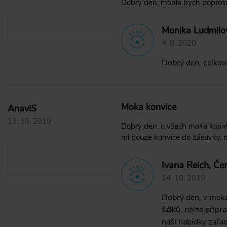
Dobrý den, mohla bych poprosit
Monika Ludmilo
4. 8. 2020
Dobrý den, celková
Moka konvice
AnaviS
13. 10. 2019
Dobrý den, u všech moka konvič
mi pouze konvice do zásuvky, m
Ivana Reich, Če
14. 10. 2019
Dobrý den, v moka 
šálků, nelze přip
naší nabídky zařad