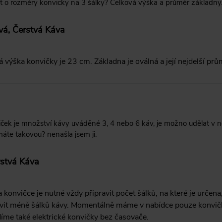
 o rozměry konvicky na 3 šálky? Celková výška a průměr základny.
vá, Čerstvá Káva
 výška konvičky je 23 cm. Základna je oválná a její nejdelší prů
ek je množství kávy uváděné 3, 4 nebo 6 káv, je možno udělat v ně
áte takovou? nenašla jsem ji.
rstvá Káva
konvičce je nutné vždy připravit počet šálků, na které je urče
ravit méně šálků kávy. Momentálně máme v nabídce pouze konvič
íme také elektrické konvičky bez časovače.