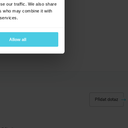
se our traffic. We also share
ers who may combine it with
 services.
u
Allow all
íláním
ní osobních
Přidat dotaz