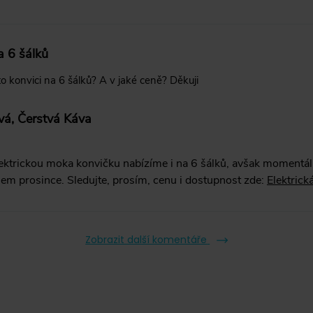
a 6 šálků
o konvici na 6 šálků? A v jaké ceně? Děkuji
vá, Čerstvá Káva
lektrickou moka konvičku nabízíme i na 6 šálků, avšak momentáln
hem prosince. Sledujte, prosím, cenu i dostupnost zde:
Elektrick
Zobrazit další komentáře