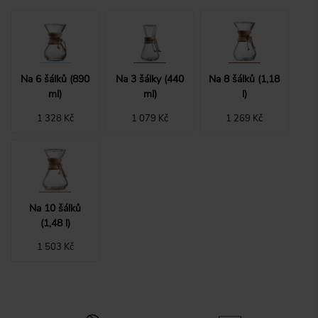
Na 6 šálků (890
Na 3 šálky (440
Na 8 šálků (1,18
ml)
ml)
l)
1 328 Kč
1 079 Kč
1 269 Kč
Na 10 šálků
(1,48 l)
1 503 Kč