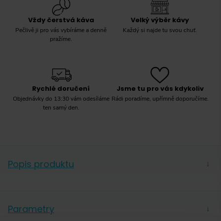
Vždy čerstvá káva
Velký výběr kávy
Pečlivě ji pro vás vybíráme a denně
Každý si najde tu svou chuť.
pražíme.
Rychlé doručení
Jsme tu pro vás kdykoliv
Objednávky do 13:30 vám odesíláme
Rádi poradíme, upřímně doporučíme.
ten samý den.
Popis produktu
→
Kdysi ho milovala celá Amerika a našli byste ho ve
většině domácností. Chemex je dílem excentrického
Parametry
→
chemika Petera Schlumbohna, který ho vytvořil v