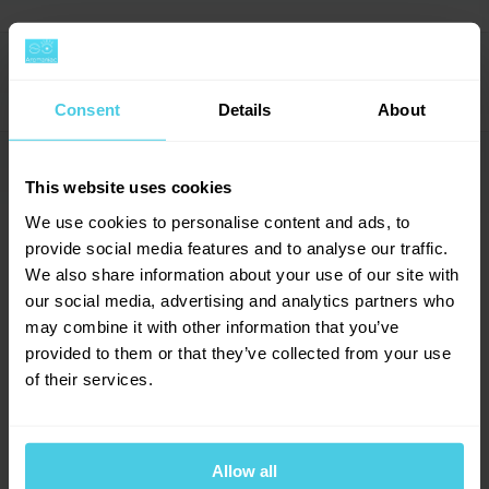
roce 1940 a brzy se s ním dostal na stránky
Výrobce
CHEMEX
časopisů i do prestižních kolekcí moderního designu.
Hodnocení (6)
Čím byl Chemex tak výjimečný?
→
Consent
Details
About
Jak již naznačuje jeho název, vycházel ze zkušeností
Dotazy a komentáře (7)
→
svého tvůrce s laboratorním vybavením i chemií jako
This website uses cookies
5
takovou. Než Schlumbohn svůj nejúspěšnější
We use cookies to personalise content and ads, to
vynález navrhl, důkladně studoval proces louhování
Přidat dotaz
provide social media features and to analyse our traffic.
kávy a navrhl Chemex tak, aby s ním, dle jeho
We also share information about your use of our site with
vlastních slov, mohl „připravit výbornou kávu i
our social media, advertising and analytics partners who
Provoňte si e-mailovou
📧
naprostý trouba“.
6
hodnocení
may combine it with other information that you’ve
Eva
schránku kávou
provided to them or that they’ve collected from your use
31. 10. 2024
6
x
of their services.
Aromagazín vám pošleme jen, když bude o
Precizní filtrace
0
x
čem psát.
0
x
Náhradní dřevěný korzet
Slibujeme na naše kafe.
0
x
Aby z přípravy dokonalého šálku kávy udělal
Dobrý den, ráda bych se zeptala, zda se vůbec vyrábí
Allow all
0
x
skutečně snadnou věc, musel Schumbohn