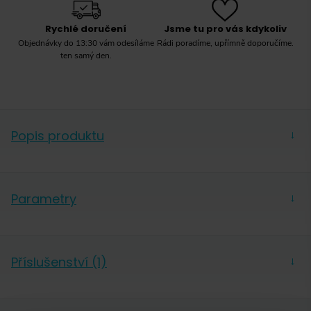
Rychlé doručení
Jsme tu pro vás kdykoliv
Objednávky do 13:30 vám odesíláme
Rádi poradíme, upřímně doporučíme.
ten samý den.
Popis produktu
→
Cold brew už vám jen tak
nedojde
Parametry
→
S macerovací stanicí Toddy® Cold Brew System
Výrobce
Toddy
Commercial Model si
připravíte zásobu ledové kávy
Příslušenství (1)
raz dva
. Jenom si budete muset 18–24 hodin
→
počkat. Mezitím se v nádobě o objemu 10
l
vylouhuje z kávy to nejlepší
– bez výrazných