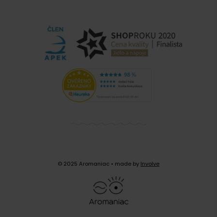
Kapesní deník A6
. Každý z deníků má jiné použití a
pro úplný zážitek se velmi dobře doplňují.
Deník obsahuje prostor pro 72 zápisů (1 dvoustrana
= 1 zápis).
© 2025 Aromaniac
• made by
Involve