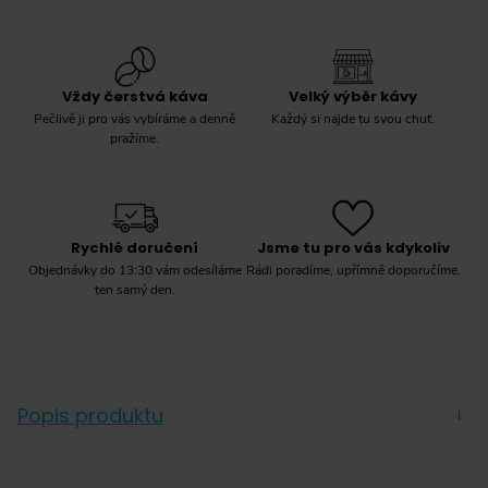
Vždy čerstvá káva
Velký výběr kávy
Pečlivě ji pro vás vybíráme a denně
Každý si najde tu svou chuť.
pražíme.
Rychlé doručení
Jsme tu pro vás kdykoliv
Objednávky do 13:30 vám odesíláme
Rádi poradíme, upřímně doporučíme.
ten samý den.
Popis produktu
→
Nástroj znalců kávy