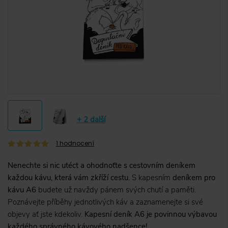
+ 2 další
1
hodnocení
Nenechte si nic utéct a ohodnoťte s cestovním deníkem
každou kávu, která vám zkříží cestu.
S kapesním
deníkem pro
kávu A6
budete už navždy pánem svých chutí a paměti.
Poznávejte příběhy jednotlivých káv a zaznamenejte si své
objevy ať jste kdekoliv.
Kapesní deník A6 je povinnou výbavou
každého správného kávového nadšence!