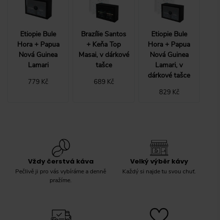
Etiopie Bule
Brazílie Santos
Etiopie Bule
Hora + Papua
+ Keňa Top
Hora + Papua
Nová Guinea
Masai, v dárkové
Nová Guinea
Lamari
tašce
Lamari, v
dárkové tašce
779 Kč
689 Kč
829 Kč
Vždy čerstvá káva
Velký výběr kávy
Pečlivě ji pro vás vybíráme a denně
Každý si najde tu svou chuť.
pražíme.