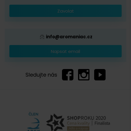
Káva s logem firmy
Zavolat
Provizní systém
info@aromaniac.cz
Napsat email
Sledujte nás