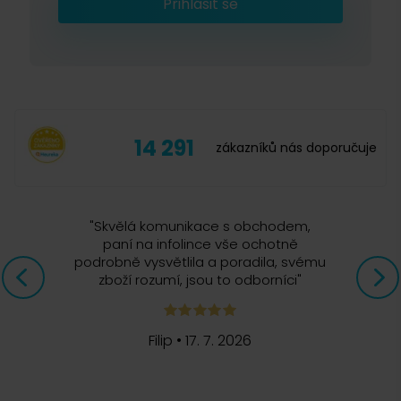
Přihlásit se
bylo to, co nám postupně začalo dávat větší a větší
smysl. Skutečně totiž
věříme, že chuti a vůni kávy
může propadnout kdokoliv
. A o to se teď staráme.
Staráme se o to,
aby si káva každého našla
.
14 291
zákazníků nás doporučuje
"
Skvělá komunikace s obchodem,
paní na infolince vše ochotně
podrobně vysvětlila a poradila, svému
zboží rozumí, jsou to odborníci
"
Filip
•
17. 7. 2026