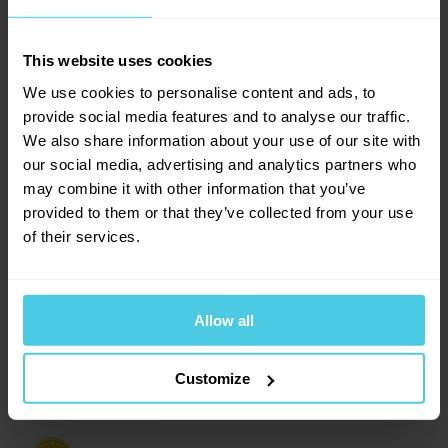
0
x
0
x
0
x
This website uses cookies
Provoňte si e-mailovou
📧
0
x
We use cookies to personalise content and ads, to
schránku kávou
0
x
provide social media features and to analyse our traffic.
Aromagazín vám pošleme jen, když bude o
We also share information about your use of our site with
čem psát.
our social media, advertising and analytics partners who
Slibujeme na naše kafe.
may combine it with other information that you’ve
provided to them or that they’ve collected from your use
of their services.
Přihlásit se
Allow all
Customize