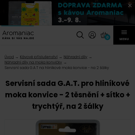
0
MENU
Úvod
Kávové příslušenství
Náhradní díly
Náhradní díly na moka konvičky
Servisní sada G.A.T na hliníkové moka konvice - na 2 šálky
Servisní sada G.A.T. pro hliníkové
moka konvice - 2 těsnění + sítko +
trychtýř, na 2 šálky