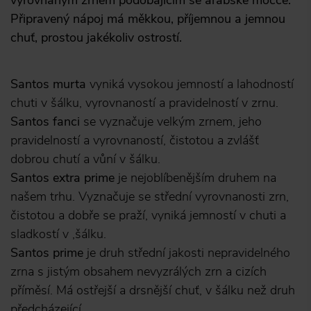
vyrovnaným zrnem podobajícím se arabské mocce.
Připravený nápoj má měkkou, příjemnou a jemnou
chuť, prostou jakékoliv ostrostí.
Santos murta
vyniká vysokou jemností a lahodností
chuti v šálku, vyrovnaností a pravidelností v zrnu.
Santos fanci
se vyznačuje velkým zrnem, jeho
pravidelností a vyrovnaností, čistotou a zvlášť
dobrou chutí a vůní v šálku.
Santos extra prime
je nejoblíbenějším druhem na
našem trhu. Vyznačuje se střední vyrovnanosti zrn,
čistotou a dobře se praží, vyniká jemností v chuti a
sladkostí v ,šálku.
Santos prime
je druh střední jakosti nepravidelného
zrna s jistým obsahem nevyzrálých zrn a cizích
příměsí. Má ostřejší a drsnější chuť, v šálku než druh
předcházející.