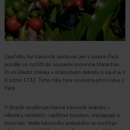
Zpočátku byl kávovník pěstován jen v kolonii Pará,
později se rozšířil do sousední provincie Maranhao.
První úřední zmínka v královském dekretu o kávě je z
8.srpna 1732. Toho roku byla vyvezena první káva z
Pará.
V Brazílii se pěstuje hlavně kávovník arabský v
několika varietách; například bourbon, maragogip a
botucato. Vedle kávovníku arabského se rozšiřuje