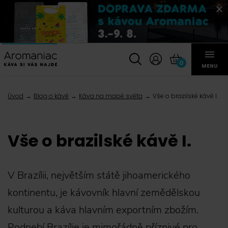
0
MENU
Úvod
Blog o kávě
Káva na mapě světa
Vše o brazilské kávě I.
Vše o brazilské kávě I.
V Brazílii, největším státě jihoamerického
kontinentu, je kávovník hlavní zemědělskou
kulturou a káva hlavním exportním zbožím.
Podnebí Brazílie je mimořádně příznivé pro