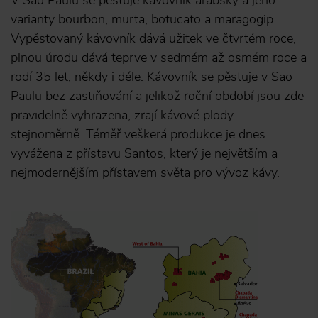
V Sao Paulu se pěstuje kávovník arabský a jeho
varianty bourbon, murta, botucato a maragogip.
Vypěstovaný kávovník dává užitek ve čtvrtém roce,
plnou úrodu dává teprve v sedmém až osmém roce a
rodí 35 let, někdy i déle. Kávovník se pěstuje v Sao
Paulu bez zastiňování a jelikož roční období jsou zde
pravidelně vyhrazena, zrají kávové plody
stejnoměrně. Téměř veškerá produkce je dnes
vyvážena z přístavu Santos, který je největším a
nejmodernějším přístavem světa pro vývoz kávy.