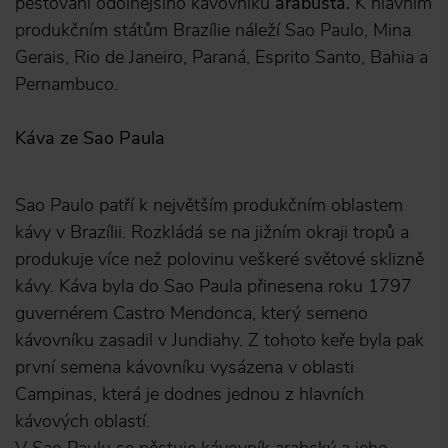
pěstování odolnějšího kávovníku
arabusta.
K hlavním
produkčním státům Brazílie náleží Sao Paulo, Mina
Gerais, Rio de Janeiro, Paraná, Esprito Santo, Bahia a
Pernambuco.
Káva ze Sao Paula
Sao Paulo patří k největším produkčním oblastem
kávy v Brazílii. Rozkládá se na jižním okraji tropů a
produkuje více než polovinu veškeré světové sklizně
kávy. Káva byla do Sao Paula přinesena roku 1797
guvernérem Castro Mendonca, který semeno
kávovníku zasadil v Jundiahy. Z tohoto keře byla pak
první semena kávovníku vysázena v oblasti
Campinas, která je dodnes jednou z hlavních
kávových oblastí.