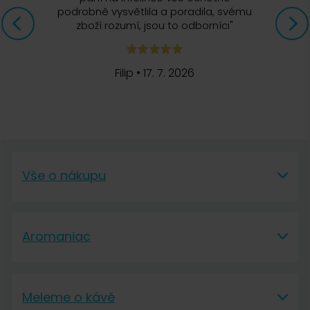
podrobně vysvětlila a poradila, svému
zboží rozumí, jsou to odborníci
"
Filip
•
17. 7. 2026
Vše o nákupu
Vše o nákupu
Aromaniac
Vše o nákupu
Aromaniac
Doprava a platba
Meleme o kávě