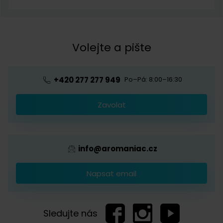
O nás
Vrácení a reklamace
Meleme o kávě
Kontakt
Obchodní podmínky
Kávová akademie
Volejte a pište
Pražírna
Ochrana osobních údajů
Blog o kávě
Předplatné kávy
Velkoobchod
+420 277 277 949
Po–Pá: 8:00–16:30
Káva s logem firmy
Zavolat
Provizní systém
info@aromaniac.cz
Napsat email
Sledujte nás