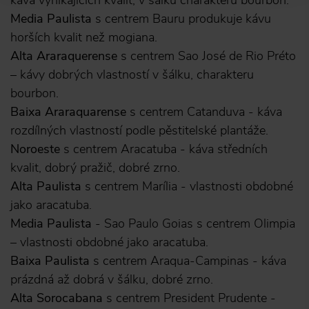
káva vynikajících kvalit, v šálku charakteru bourbon.
Media Paulista
s centrem Bauru produkuje kávu
horších kvalit než mogiana.
Alta Araraquerense
s centrem Sao José de Rio Préto
– kávy dobrých vlastností v šálku, charakteru
bourbon.
Baixa Araraquarense
s centrem Catanduva - káva
rozdílných vlastností podle pěstitelské plantáže.
Noroeste
s centrem Aracatuba - káva středních
kvalit, dobrý pražič, dobré zrno.
Alta Paulista
s centrem Marília - vlastnosti obdobné
jako aracatuba.
Media Paulista
- Sao Paulo Goias s centrem Olimpia
– vlastnosti obdobné jako aracatuba.
Baixa Paulista
s centrem Araqua-Campinas - káva
prázdná až dobrá v šálku, dobré zrno.
Alta Sorocabana
s centrem President Prudente -