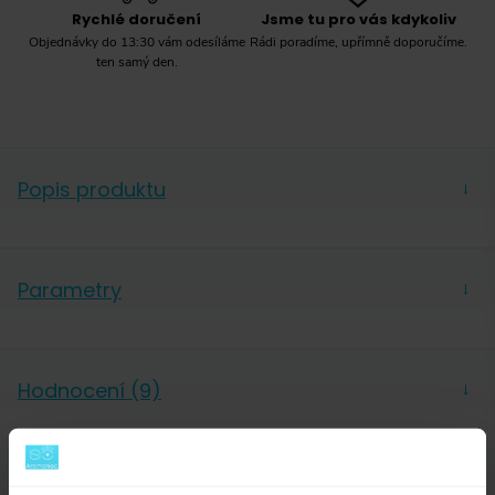
Rychlé doručení
Jsme tu pro vás kdykoliv
Objednávky do 13:30 vám odesíláme
Rádi poradíme, upřímně doporučíme.
ten samý den.
Popis produktu
→
Vhodné pro použití na následujících typech vařičů:
plynový, elektrický, sklokeramický. Samozřejmě je
Parametry
→
také naprosto ideální pro našlehání mléčné pěny
parní tryskou.
Výrobce
G.A.T.
Hodnocení (9)
→
Výrobce u této konvičky uvádí objem 300 ml a
určení na 3 šálky, skutečný objem měřený několik
milimetrů pod okraj je však 285 ml.
Dotazy a komentáře (1)
→