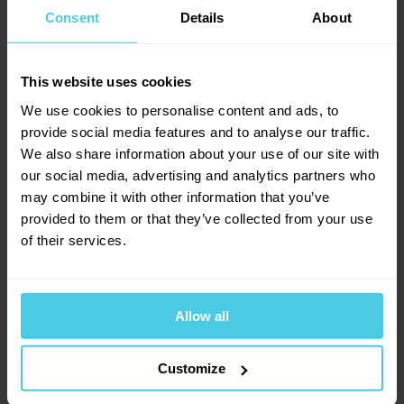
4.8
Consent
Details
About
Vyrobeno v Itálii, italská kvalita.
Přidat dotaz
This website uses cookies
Na indukční varné desky jsou určeny pouze
We use cookies to personalise content and ads, to
Provoňte si e-mailovou
📧
konvičky o objemu
355 ml
,
545 ml
a
700 ml
.
9
hodnocení
Radek
provide social media features and to analyse our traffic.
schránku kávou
14. 7. 2016
We also share information about your use of our site with
7
x
our social media, advertising and analytics partners who
Aromagazín vám pošleme jen, když bude o
2
x
čem psát.
may combine it with other information that you’ve
0
x
Rozměry
Slibujeme na naše kafe.
provided to them or that they’ve collected from your use
0
x
Dobrý den, chci se zeptat, jak je konvička 285ml vysoká,
of their services.
0
x
jelikož mám docela krátkou trysku na kávovaru, tak aby mi to
\"vyšlo\" . Děkuji
Allow all
Přihlásit se
Petra Malhausová, Čerstvá Káva
23. 9. 2017
15. 7. 2016
Customize
Dobrý den, konvička má mírně svažitý horní