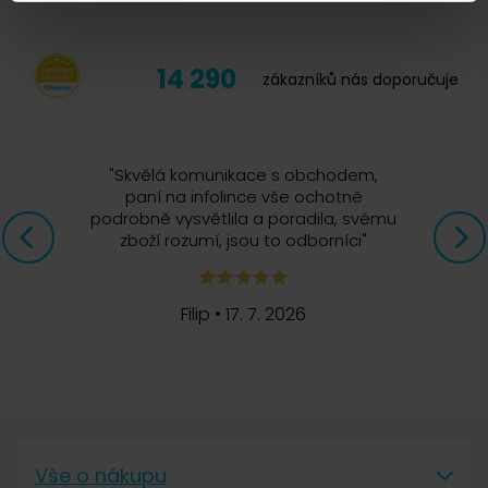
okraj - v nejvyšší části je vysoká 7,5 cm, v
Dobré na kapučíno
nejnižší části(u držátka) má 7 cm.
14 290
zákazníků nás doporučuje
23. 9. 2017
"
Skvělá komunikace s obchodem,
paní na infolince vše ochotně
podrobně vysvětlila a poradila, svému
Dobré na kapučíno
zboží rozumí, jsou to odborníci
"
Filip
•
17. 7. 2026
18. 12. 2016
Sháněl jsem napěňovací konývku, která bude vhodná pro
použití s mým kávovarem s krátkou napěňovací tryskou. Tato
je ideální - v nejvyšší části je vysoká 7,5 cm, v nejnižší části (u
Vše o nákupu