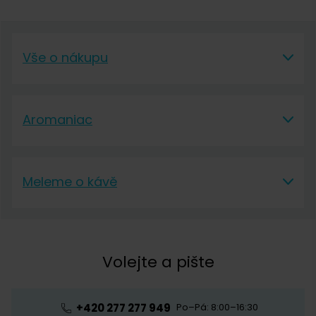
Vše o nákupu
Vše o nákupu
Aromaniac
Vše o nákupu
Aromaniac
Doprava a platba
Meleme o kávě
O nás
Vrácení a reklamace
Meleme o kávě
Kontakt
Obchodní podmínky
Kávová akademie
Volejte a pište
Pražírna
Ochrana osobních údajů
Blog o kávě
Předplatné kávy
Velkoobchod
+420 277 277 949
Po–Pá: 8:00–16:30