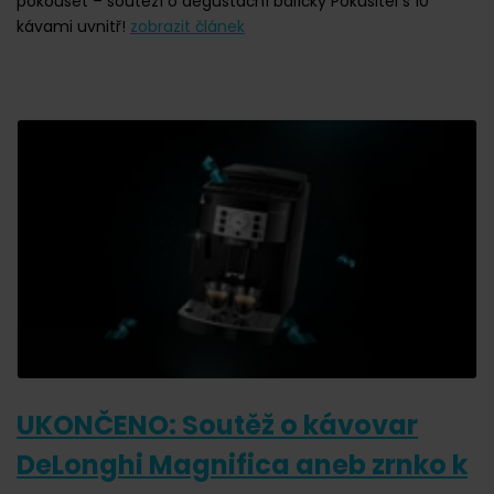
pokoušet – soutěží o degustační balíčky Pokušitel s 10
kávami uvnitř!
zobrazit článek
UKONČENO: Soutěž o kávovar
DeLonghi Magnifica aneb zrnko k