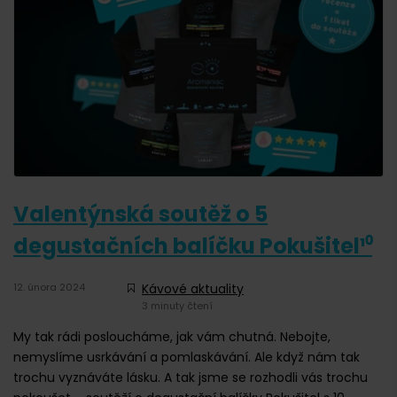
Valentýnská soutěž o 5
degustačních balíčku Pokušitel¹⁰
12. února 2024
Kávové aktuality
3 minuty čtení
My tak rádi posloucháme, jak vám chutná. Nebojte,
nemyslíme usrkávání a pomlaskávání. Ale když nám tak
trochu vyznáváte lásku. A tak jsme se rozhodli vás trochu