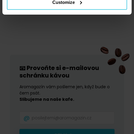
dát si o něco realističtější předsevzetí. Všechna se točí
Customize
kolem kávy, takže si je pěkně vychutnáte.
zobrazit článek
Provoňte si e-mailovou
📧
schránku kávou
Aromagazín vám pošleme jen, když bude o
čem psát.
Slibujeme na naše kafe.