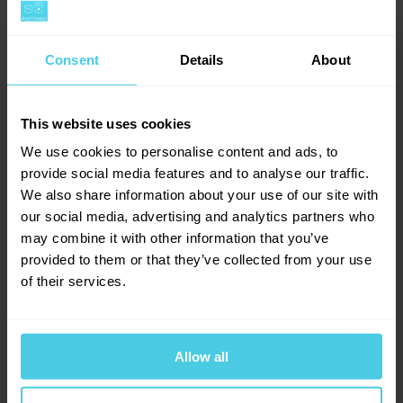
Consent
Details
About
This website uses cookies
We use cookies to personalise content and ads, to
provide social media features and to analyse our traffic.
We also share information about your use of our site with
Kávová předsevzetí pro rok 2021
our social media, advertising and analytics partners who
may combine it with other information that you’ve
9. února 2021
Kávové aktuality
provided to them or that they’ve collected from your use
3 minuty čtení
of their services.
Co patří mezi nejčastější novoroční předsevzetí? Dostat se
do formy, netrávit tolik času u obrazovky nebo si například
lépe zorganizovat čas a domácnost. Většina z nich se ale
Allow all
vytratí z našeho programu jako pára nad konvičkou a
zůstane jen hořká pachuť. A proto jsme se letos rozhodli