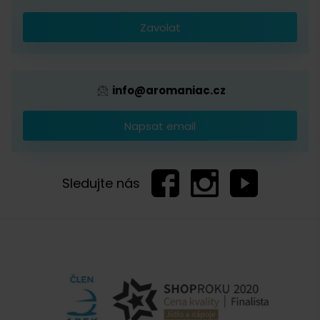
Káva s logem firmy
Zavolat
Provizní systém
info@aromaniac.cz
Napsat email
Sledujte nás