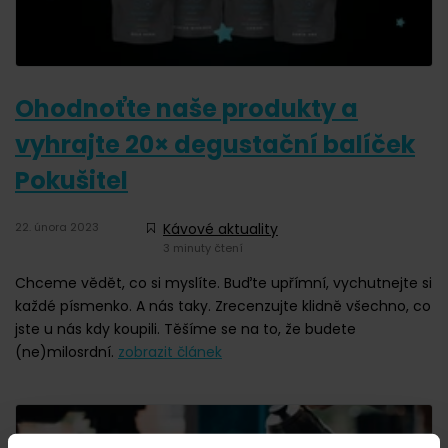
Ohodnoťte naše produkty a
vyhrajte 20× degustační balíček
Pokušitel
22. února 2023
Kávové aktuality
3 minuty čtení
Chceme vědět, co si myslíte. Buďte upřímní, vychutnejte si
každé písmenko. A nás taky. Zrecenzujte klidně všechno, co
jste u nás kdy koupili. Těšíme se na to, že budete
(ne)milosrdní.
zobrazit článek