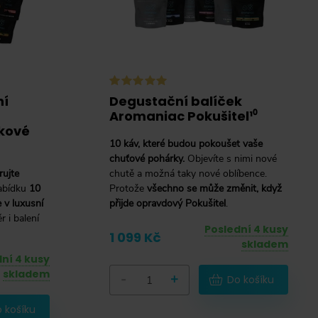
ní
Degustační balíček
Aromaniac Pokušitel¹⁰
rkové
10 káv, které budou pokoušet vaše
chuťové pohárky.
Objevíte s nimi nové
rujte
chutě a možná taky nové oblíbence.
nabídku
10
Protože
všechno se může změnit, když
 v luxusní
přijde opravdový Pokušitel
.
r i balení
Poslední 4 kusy
1 099 Kč
skladem
ní 4 kusy
skladem
-
+
Do košíku
 košíku