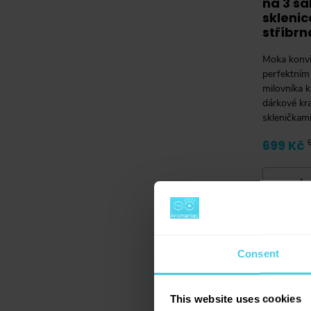
na 3 šá
sklenic
stříbrn
Moka konvi
perfektním
milovníka k
dárkové kr
skleničkami
dárek napr
699 Kč
-
Consent
This website uses cookies