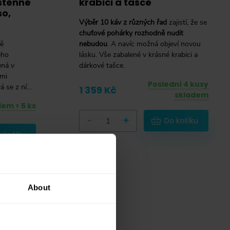
ustěnné
krabici a tašce
so,
Výběr 10 káv z různých řad
zajistí, že se
chuťové pohárky rozhodně nudit
bě
nebudou
. A navíc možná objeví novou
ého
lásku. Vše zabalené v krásné krabici a
ená v
dárkové tašce.
ými
Poslední 4 kusy
á se z ní
1 359 Kč
skladem
em > 5 ks
-
+
Do košíku
 košíku
About