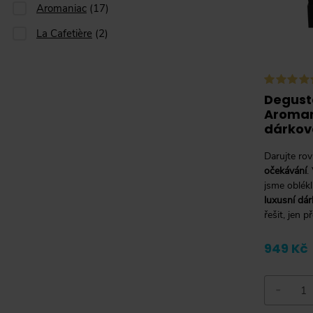
Aromaniac
(
17
)
La Cafetière
(
2
)
Degust
Aroman
dárkové
Darujte ro
očekávání
.
jsme oblékli
luxusní dár
řešit, jen p
949 Kč
-