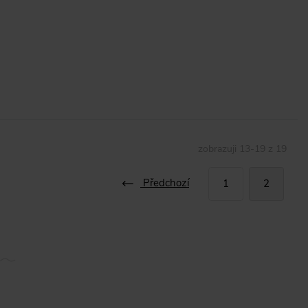
zobrazuji
13
-
19
z
19
Předchozí
1
2