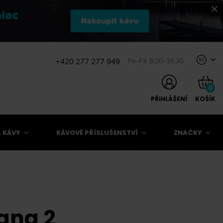
+420 277 277 949
Po–Pá: 8:00–16:30
Kč
0
PŘIHLÁŠENÍ
KOŠÍK
 KÁVY
KÁVOVÉ PŘÍSLUŠENSTVÍ
ZNAČKY
ana 2