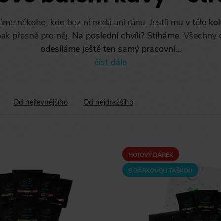
me někoho, kdo bez ní nedá ani ránu. Jestli mu
v těle ko
pak přesně pro něj.
Na poslední chvíli? Stíháme
. Všechny
odesíláme ještě ten samý pracovní...
číst dále
Od nejlevnějšího
Od nejdražšího
HOTOVÝ DÁREK
S DÁRKOVOU TAŠKOU