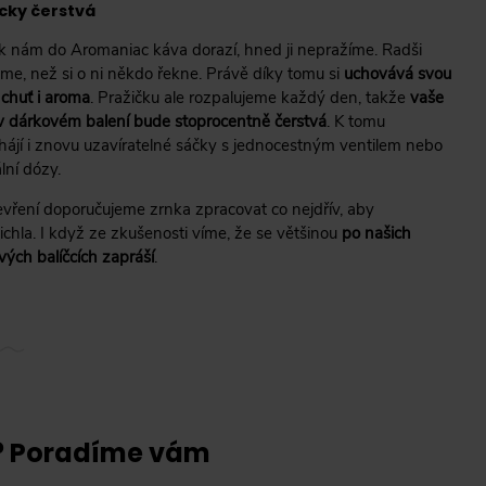
cky čerstvá
k nám do Aromaniac káva dorazí, hned ji nepražíme. Radši
me, než si o ni někdo řekne. Právě díky tomu si
uchovává svou
 chuť i aroma
. Pražičku ale rozpalujeme každý den, takže
vaše
v dárkovém balení bude stoprocentně čerstvá
. K tomu
ájí i znovu uzavíratelné sáčky s jednocestným ventilem nebo
lní dózy.
evření doporučujeme zrnka zpracovat co nejdřív, aby
ichla. I když ze zkušenosti víme, že se většinou
po našich
vých balíčcích zapráší
.
? Poradíme vám