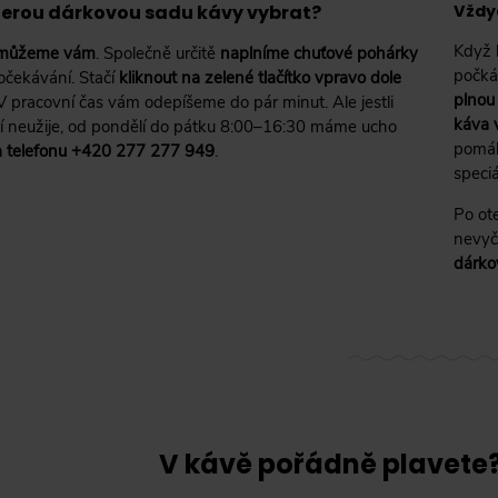
kterou dárkovou sadu kávy vybrat?
Vždy
Když 
můžeme vám
. Společně určitě
naplníme chuťové pohárky
počká
očekávání. Stačí
kliknout na zelené tlačítko vpravo dole
plnou
V pracovní čas vám odepíšeme do pár minut. Ale jestli
káva 
í neužije, od pondělí do pátku 8:00–16:30 máme ucho
pomáh
 telefonu +420 277 277 949
.
speciá
Po ot
nevyč
dárko
V kávě pořádně plavete