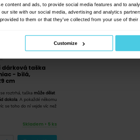
e content and ads, to provide social media features and to analy
 our site with our social media, advertising and analytics partn
 provided to them or that they’ve collected from your use of their
Customize
í dárková taška
ac - bílá,
29 cm
r se roztrhá, taška
může dělat
ád dokola
. A pokaždé někomu
íc se toho do ní vejde víc než
Skladem > 5 ks