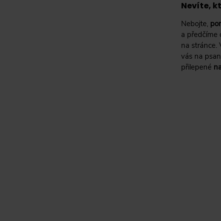
Nevíte, 
Nebojte,
po
a předčíme 
na stránce. 
vás na psan
přilepené
na