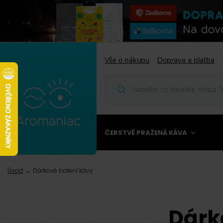
Vše o nákupu
Doprava a platba
ČERSTVĚ PRAŽENÁ KÁVA
Úvod
Dárkové balení kávy
Dárk