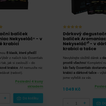
ační balíček
Dárkový degustač
iac Nekyseláč⁸ - v
balíček Aromaniac
 krabici
Nekyseláč¹⁰ - v dá
krabici a tašce
vnou
8 klasik, které předčí
 Výběr z našich káv Essentials
Nevybírejte složitě dárek a
da
 tak, jak si zaslouží – do
prostě všechno
! Kompletní 
kové krabice
. Ať nemusíte nic
káv řady Essentials dostanete
ředávat (radost).
krabici a dárkové tašce
– výbě
jsme vyřešili za vás.
Poslední 4 kusy
skladem
Posled
1 049 Kč
+
Do košíku
-
+
Do