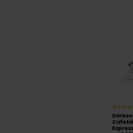
Dárkov
Cafetiè
Espres