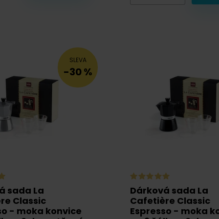
SLEVA
-30 %
á sada La
Dárková sada La
re Classic
Cafetière Classic
so - moka konvice
Espresso - moka k