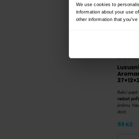
We use cookies to personalis
information about your use of
other information that you’ve
Luxusn
Aromani
37×12×
Balicí papí
radost poř
jinému. Nav
dost.
59 Kč