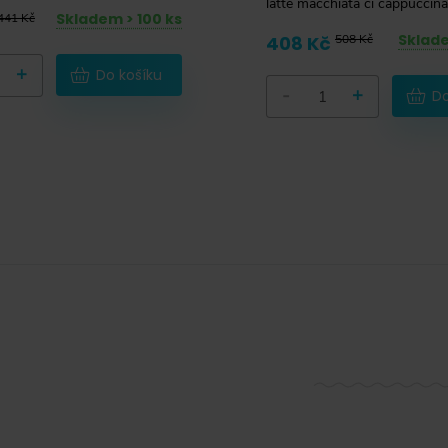
latté macchiata či cappuccina
Skladem > 100 ks
441 Kč
Sklade
408 Kč
508 Kč
+
Do košíku
-
+
Do