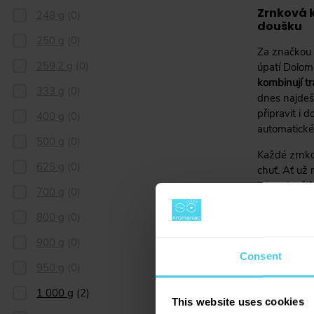
Zrnková k
248 g
(
0
)
doušku
250 g
(
0
)
Za značkou B
259,2 g
(
0
)
úpatí Dolom
kombinují tr
333 g
(
0
)
dnes najdeš
připravit i
400 g
(
0
)
automatické
500 g
(
0
)
Každé zrnko 
625 g
(
0
)
chuť. Ať už
intenzivnějš
700 g
(
0
)
800 g
(
0
)
900 g
(
0
)
Consent
950 g
(
0
)
1 000 g
(
2
)
This website uses cookies