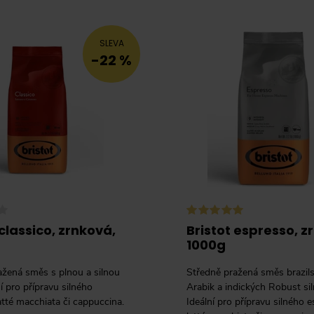
SLEVA
-22 %
 classico, zrnková,
Bristot espresso, z
1000g
ažená směs s plnou a silnou
Středně pražená směs brazil
ní pro přípravu silného
Arabik a indických Robust sil
atté macchiata či cappuccina.
Ideální pro přípravu silného e