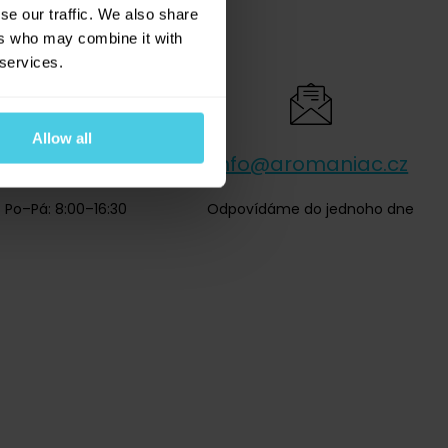
se our traffic. We also share
ers who may combine it with
 services.
Allow all
420 277 277 949
info@aromaniac.cz
Po–Pá: 8:00–16:30
Odpovídáme do jednoho dne