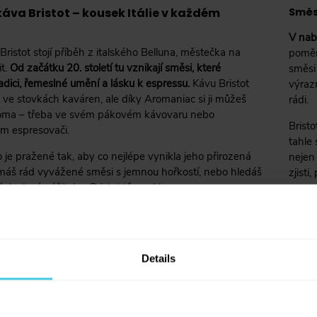
áva Bristot – kousek Itálie v každém
Směs
V nab
ristot stojí příběh z italského Belluna, městečka na
poměr
it.
Od začátku 20. století tu vznikají směsi, které
směsi 
adici, řemeslné umění a lásku k espressu.
Kávu Bristot
výrazn
 ve stovkách kaváren, ale díky Aromaniac si ji můžeš
rádi.
 doma – třeba ve svém pákovém kávovaru nebo
Bristo
m espresovači.
tahle 
je pražené tak, aby co nejlépe vynikla jeho přirozená
nejen
 máš rád vyvážené směsi s jemnou hořkostí, nebo hledáš
zjisti
í chuťový zážitek – Bristot tě nezklame.
Details
V kávě pořádně plavete