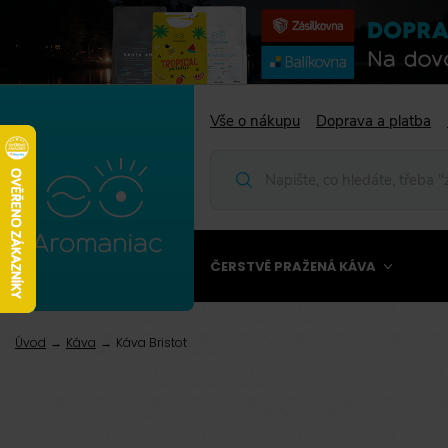
Vše o nákupu
Doprava a platba
ČERSTVĚ PRAŽENÁ KÁVA
Úvod
Káva
Káva Bristot