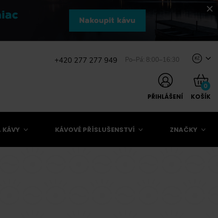
+420 277 277 949
Po–Pá: 8:00–16:30
Kč
0
PŘIHLÁŠENÍ
KOŠÍK
 KÁVY
KÁVOVÉ PŘÍSLUŠENSTVÍ
ZNAČKY