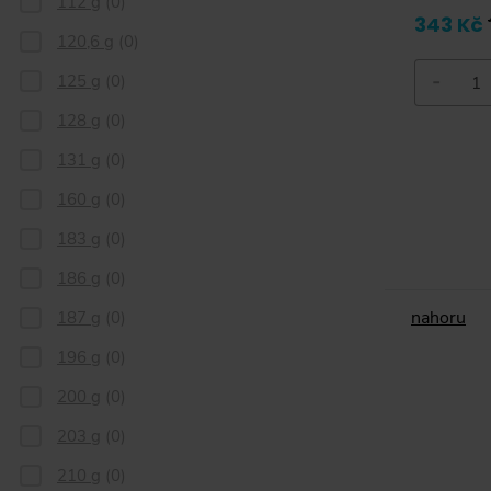
112 g
(
0
)
343 Kč
120,6 g
(
0
)
-
125 g
(
0
)
128 g
(
0
)
131 g
(
0
)
160 g
(
0
)
183 g
(
0
)
186 g
(
0
)
nahoru
187 g
(
0
)
196 g
(
0
)
200 g
(
0
)
203 g
(
0
)
210 g
(
0
)