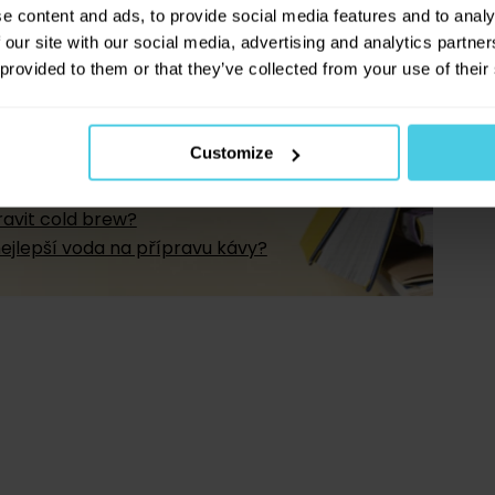
e content and ads, to provide social media features and to analy
 our site with our social media, advertising and analytics partn
 provided to them or that they’ve collected from your use of their
z kávové akademie
Customize
rozdíl mezi arabikou a robustou?
+
áva pěstuje?
ravit cold brew?
nejlepší voda na přípravu kávy?