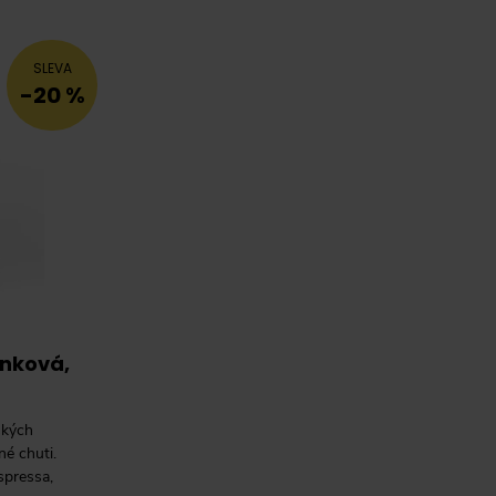
SLEVA
-20 %
rnková,
ských
né chuti.
spressa,