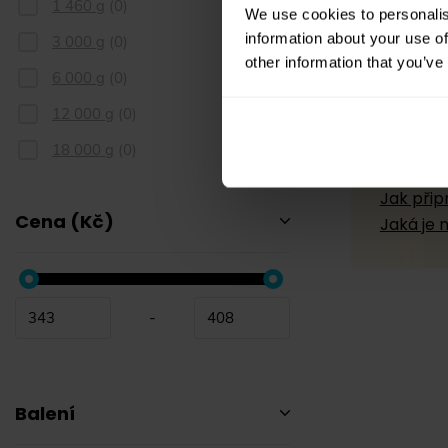
1 460 g
(
0
)
We use cookies to personalis
information about your use of
3 000 g
(
0
)
other information that you’ve
6 000 g
(
0
)
Rady 
12 000 g
(
0
)
Jaký je 
18 000 g
(
0
)
Jak se k
Jak přip
Cena (Kč)
Jaká je 
-
Balení