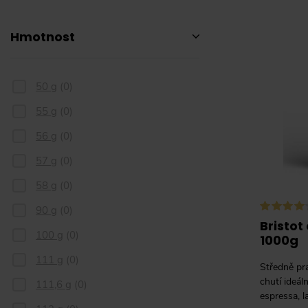
Hmotnost
50 g
(
0
)
55 g
(
0
)
56 g
(
0
)
57 g
(
0
)
58 g
(
0
)
90 g
(
0
)
Bristot
100 g
(
0
)
1000g
111 g
(
0
)
Středně pr
chutí ideál
111,6 g
(
0
)
espressa, l