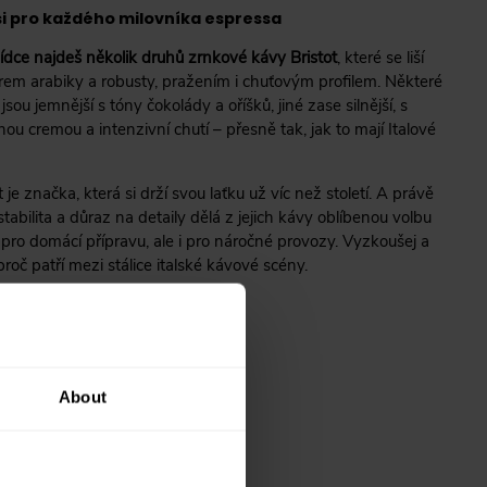
i pro každého milovníka espressa
ídce najdeš několik druhů zrnkové kávy Bristot
, které se liší
em arabiky a robusty, pražením i chuťovým profilem. Některé
jsou jemnější s tóny čokolády a oříšků, jiné zase silnější, s
ou cremou a intenzivní chutí – přesně tak, jak to mají Italové
t je značka, která si drží svou laťku už víc než století. A právě
stabilita a důraz na detaily dělá z jejich kávy oblíbenou volbu
 pro domácí přípravu, ale i pro náročné provozy. Vyzkoušej a
, proč patří mezi stálice italské kávové scény.
About
? Poradíme vám