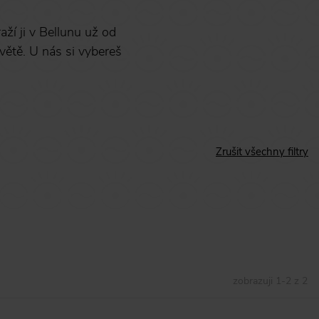
aží ji v Bellunu už od
větě. U nás si vybereš
Zrušit všechny filtry
zobrazuji
1
-
2
z
2