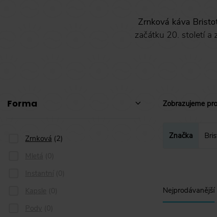
Zrnková káva Bristot
začátku 20. století a
Forma
Zobrazujeme pr
Značka
Bris
Zrnková
Zrnková
(
2
)
Mletá
(
0
)
Instantní
(
0
)
Nejprodávanější
Kapsle
(
0
)
Pody
(
0
)