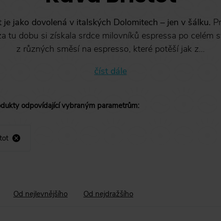
 je jako dovolená v italských Dolomitech – jen v šálku.
Pr
 za tu dobu si získala srdce milovníků espressa po celém s
z různých směsí na espresso, které potěší jak z...
číst dále
odukty
odpovídající vybraným parametrům
:
tot
Od nejlevnějšího
Od nejdražšího