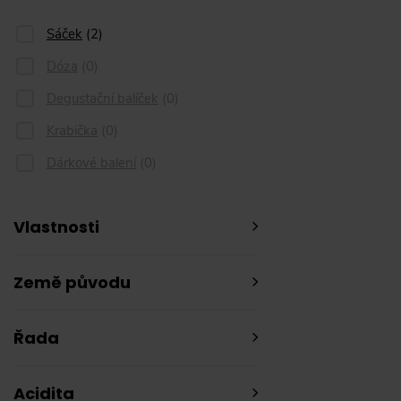
Sáček
(
2
)
Dóza
(
0
)
Degustační balíček
(
0
)
Krabička
(
0
)
Dárkové balení
(
0
)
Vlastnosti
Země původu
Řada
Acidita