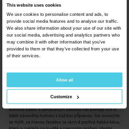
This website uses cookies
vždycky naladí na správnou notu. Je to káva s
charakterem, která nabízí vyváženou kombinaci jemné
We use cookies to personalise content and ads, to
sladkosti a lehkého oříškového tónu. Ideální pro ty, co
provide social media features and to analyse our traffic.
chtějí kávu, která není přehnaně hořká, ale přesto
We also share information about your use of our site with
zanechá příjemný dozvuk.
our social media, advertising and analytics partners who
Perfektní káva pro každodenní rituály
may combine it with other information that you’ve
provided to them or that they’ve collected from your use
Lucaffé je jako ten kámoš, co vždycky dorazí v dobré
of their services.
náladě. Skvěle se hodí pro ranní kávu na probuzení, ale i
pro odpolední chvíle klidu s šálkem v ruce. Ať už si ji
připravíte v moka konvičce, pákovém kávovaru nebo
třeba ve french pressu, Lucaffé vám vždycky přinese tu
Allow all
správnou pohodu.
Káva s osobitým stylem
Customize
Lucaffé se odlišuje nejen svou chutí, ale i stylem. Její
ikonické balení s usměvavým baristou vás přiměje vzít si
šálek kávového humoru s každou přípravou. Ale nenechte
se mýlit, za hravou fasádou se skrývá poctivá italská káva,
která si zakládá na kvalitě a precizním pražení. Ideální