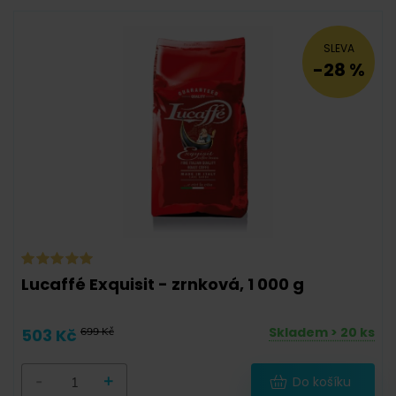
SLEVA
-28 %
Lucaffé Exquisit - zrnková, 1 000 g
Skladem > 20 ks
503 Kč
699 Kč
-
+
Do košíku