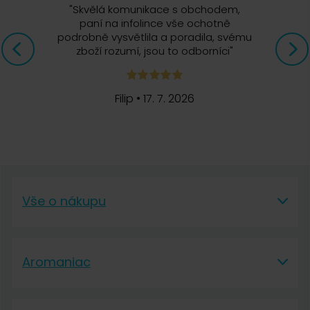
"
Skvělá komunikace s obchodem,
paní na infolince vše ochotně
podrobně vysvětlila a poradila, svému
zboží rozumí, jsou to odborníci
"
Filip
•
17. 7. 2026
Vše o nákupu
Vše o nákupu
Aromaniac
Vše o nákupu
Aromaniac
Doprava a platba