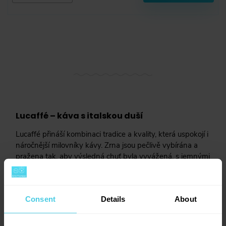
Lucaffé – káva s italskou duší
Lucaffé přináší kombinaci tradice a kvality, která uspokojí i
náročnější milovníky kávy. Zrna jsou pečlivě vybírána a
pražena tak, aby výsledná chuť byla vyvážená, s jemnými
tóny oříšků a lehké sladkosti. Ať už jste příznivcem
espressa nebo si rádi dopřejete mléčný nápoj, Lucaffé je
značka, která vás nezklame.
Consent
Details
About
Espresso s dávkou italského šarmu
S Lucaffé si espresso připravíte s lehkostí, která vás