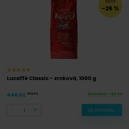
SLEVA
-26 %
Lucaffé Classic - zrnková, 1000 g
Skladem > 50 ks
440 Kč
594 Kč
-
+
Do košíku