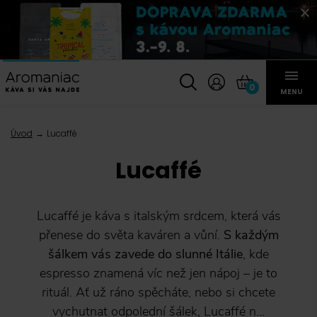
0
MENU
Úvod
Lucaffé
Lucaffé
Lucaffé je káva s italským srdcem, která vás
přenese do světa kaváren a vůní.
S každým
šálkem vás zavede do slunné Itálie
, kde
espresso znamená víc než jen nápoj – je to
rituál. Ať už ráno spěcháte, nebo si chcete
vychutnat odpolední šálek, Lucaffé n...