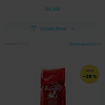
číst dále
Zobrazit filtraci
Nejprodávanější
zobrazuji
1
-
5
z
5
-
SLEVA
-25 %