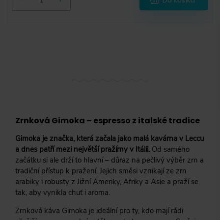
12 000 g
(
0
)
18 000 g
(
0
)
-
Zrnková Gimoka – espresso z italské tradice
Gimoka je značka, která začala jako malá kavárna v Leccu
a dnes patří mezi největší pražírny v Itálii.
Od samého
začátku si ale drží to hlavní – důraz na pečlivý výběr zrn a
Sáček
(
3
)
tradiční přístup k pražení. Jejich směsi vznikají ze zrn
arabiky i robusty z Jižní Ameriky, Afriky a Asie a praží se
Dóza
(
0
)
tak, aby vynikla chuť i aroma.
Degustační balíček
(
0
)
Zrnková káva Gimoka je ideální pro ty, kdo mají rádi