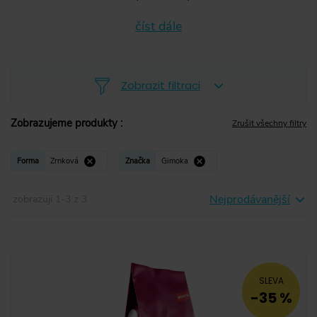
číst dále
Zobrazit filtraci
Zobrazujeme produkty
:
Zrušit všechny filtry
Zrnková
Zrnková
(
3
)
Forma
Zrnková
Značka
Gimoka
Mletá
(
0
)
Nejprodávanější
zobrazuji
1
-
3
z
3
Instantní
(
0
)
Kapsle
(
0
)
Pody
(
0
)
SLEVA
-35 %