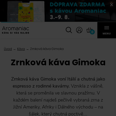
0
MENU
Úvod
Káva
Zrnková káva Gimoka
Zrnková káva Gimoka
Zrnková káva Gimoka voní Itálií a chutná jako
espresso z rodinné kavárny.
Vznikla z vášně,
která se proměnila ve slavnou pražírnu. V
každém balení najdeš pečlivě vybraná zrna z
Jižní Ameriky, Afriky i Dálného východu – na
šálek, který chutná poctivě....