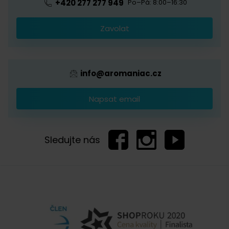
+420 277 277 949
Po–Pá: 8:00–16:30
Káva s logem firmy
Zavolat
Provizní systém
info@aromaniac.cz
Napsat email
Sledujte nás