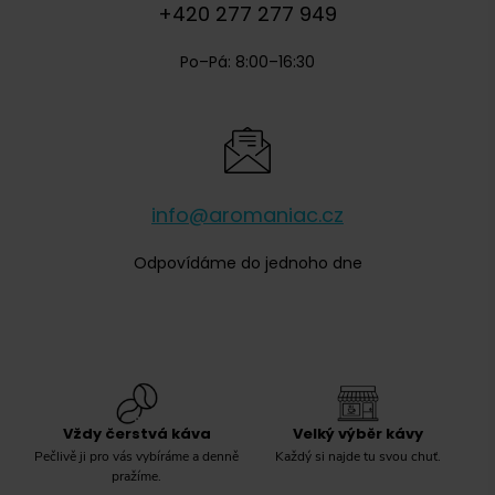
+420 277 277 949
Gimoka
Gimoka
(
3
)
Po–Pá: 8:00–16:30
Ginevra
(
3
)
Hausbrandt
(
6
)
Illy
(
11
)
Julius Meinl
(
2
)
info@aromaniac.cz
Káva Mövenpick
(
1
)
Odpovídáme do jednoho dne
Kimbo
(
7
)
Lavazza
(
40
)
Lucaffé
(
5
)
Melitta
(
0
)
Vždy čerstvá káva
Velký výběr kávy
Mokarico
(
3
)
Pečlivě ji pro vás vybíráme a denně
Každý si najde tu svou chuť.
Nescafé
(
0
)
pražíme.