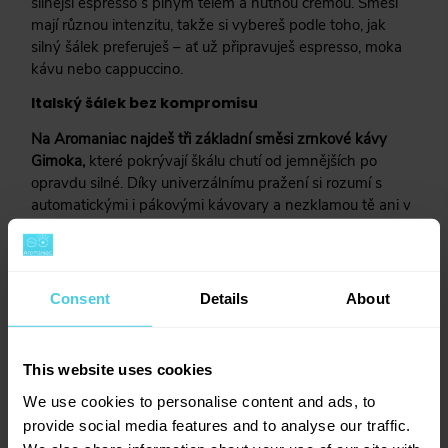
silnější espresso s plným tělem a hutnou cremou. Směsi
Krabička
(
0
)
mají různou intenzitu, takže si vybereš podle toho, jak
Dárkové balení
(
0
)
silný šálek preferuješ – ať už připravuješ espresso, moka
kávu nebo cappuccino.
Italský šálek bez kompromisu
Na Aromaniac najdeš tři základní směsi zrnkové kávy
Gimoka,
které pokrývají škálu chutí od jemnějších po
opravdu silné. Díky univerzálnímu pražení si rozumí s
automatickými i pákovými kávovary a nezklamou tě ani v
moka konvičce.
Gimoka je skvělá volba pro každodenní kávu – spolehlivá,
chutná a vždy připravená tě postavit na nohy nebo
Consent
Details
About
zpomalit v klidné chvilce. Itálie, jak ji máme rádi – silná,
přímá a poctivá.
This website uses cookies
We use cookies to personalise content and ads, to
provide social media features and to analyse our traffic.