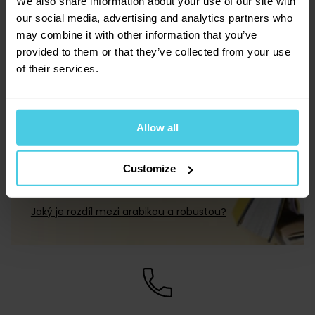
We also share information about your use of our site with
our social media, advertising and analytics partners who
may combine it with other information that you’ve
V kávě pořádně plavete? Poradíme
provided to them or that they’ve collected from your use
vám
of their services.
Rady z kávové akademie
Allow all
Jakou řadu našich káv si vybrat?
Customize
Jak vybrat mlýnek na kávu?
Jak kávu skladovat?
Jaký je rozdíl mezi arabikou a robustou?
Aromaniac
(
65
)
Bristot
(
2
)
Dallmayr
(
7
)
DeLonghi
(
2
)
Douwe Egberts
(
0
)