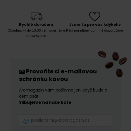
Pellini
(
3
)
Rioba
(
2
)
Rychlé doručení
Jsme tu pro vás kdykoliv
Segafredo
(
7
)
Objednávky do 13:30 vám odesíláme
Rádi poradíme, upřímně doporučíme.
ten samý den.
Tchibo
(
5
)
Velatto
(
6
)
Vergnano
(
3
)
Vettori
(
6
)
Provoňte si e-mailovou
📧
schránku kávou
Aromagazín vám pošleme jen, když bude o
čem psát.
Slibujeme na naše kafe.