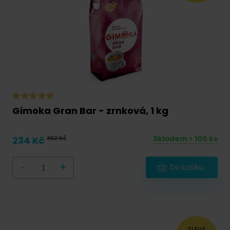
50 g
(
0
)
55 g
(
0
)
56 g
(
0
)
57 g
(
0
)
58 g
(
0
)
90 g
(
0
)
Gimoka Gran Bar - zrnková, 1 kg
100 g
(
0
)
Skladem > 100 ks
234 Kč
362 Kč
111 g
(
0
)
111,6 g
(
0
)
-
+
Do košíku
112 g
(
0
)
120,6 g
(
0
)
125 g
(
0
)
SLEVA