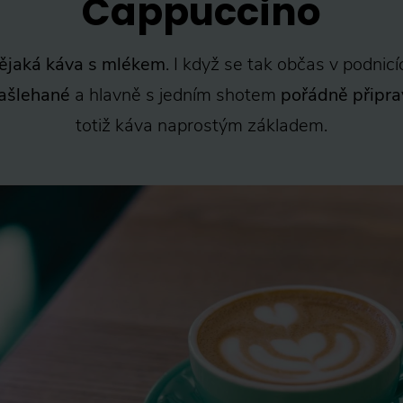
Cappuccino
nějaká káva s mlékem
. I když se tak občas v podnicí
ašlehané
a hlavně s jedním shotem
pořádně připr
totiž káva naprostým základem.