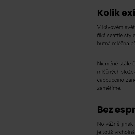
Kolik e
V kávovém světě
říká seattle sty
hutná mléčná p
Nicméně stále 
mléčných slože
cappuccino zane
zaměříme.
Bez esp
No vážně, jinak
je totiž vrcholn