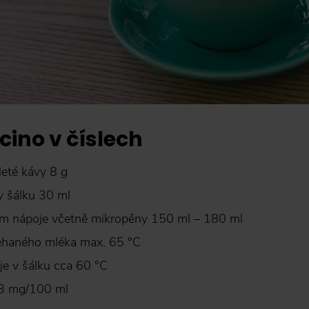
ino v číslech
eté kávy 8 g
 šálku 30 ml
em nápoje včetně mikropěny 150 ml – 180 ml
ehaného mléka max. 65 °C
je v šálku cca 60 °C
43 mg/100 ml