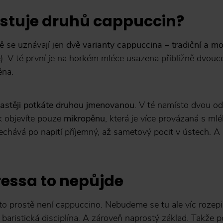
xistuje druhů cappuccin?
 se uznávají jen
dvě varianty cappuccina – tradiční a mo
le). V té první je na horkém mléce usazena přibližně dvou
ěna.
častěji potkáte druhou jmenovanou
. V té namísto dvou o
k objevíte pouze
mikropěnu
, která je více provázaná s m
chává po napití příjemný, až sametový pocit v ústech. A 
ressa to nepůjde
 to prostě není cappuccino. Nebudeme se tu ale víc rozep
á baristická disciplína. A zároveň naprostý základ. Takže 