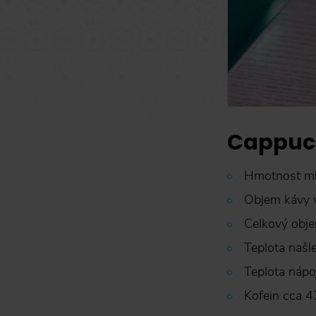
Cappucc
Hmotnost ml
Objem kávy v
Celkový obj
Teplota našl
Teplota nápo
Kofein cca 