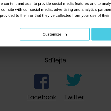
me. Sem tam někdo
popráší cappuccino skořicí, další tř
novinkách na našem e-shopu!
e content and ads, to provide social media features and to analy
Dobře připravená (a vybraná) káva tohle vůbec nepotřebuj
 our site with our social media, advertising and analytics partn
ídnout sama o sobě
.
 provided to them or that they’ve collected from your use of their
Přihlásit se a získat slevu
tte art
– tedy malování vléváním mléka do kávy.
Odesláním e-mailové adresy souhlasíte se zasí
Customize
obchodních sdělení dle
informací o zpracování
údajů
.
Sdílejte
Facebook
Twitter