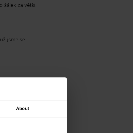
 šálek za větší.
 už jsme se
edu a postupně
ktně zarovnaná
About
nou kávu
u adresu
 Navíc
a