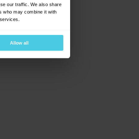
eba kakaem
. Ale
se our traffic. We also share
e.
Chuťově totiž
ers who may combine it with
 services.
láním
Allow all
 osobních