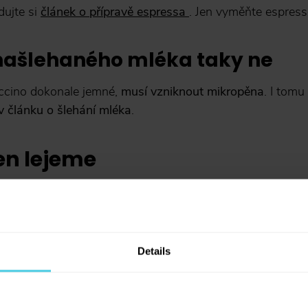
dujte si
článek o přípravě espressa
. Jen vyměňte espresso
 našlehaného mléka taky ne
ccino dokonale jemné,
musí vzniknout mikropěna
. I tomu
v článku o šlehání mléka
.
en lejeme
kropěnu
pomalu přelejte
do šálku s kávou. Začněte od stř
Sleva 10 % na kávu
ke hraně. Když skončíte, tak by měla být
mikropěna perfe
Aromaniac pro vás!
é čepice ani bubliny.
Details
Chcete 10% slevu na naši čerstvě praže
Aromaniac? Stačí vyplnit vaši e-mailovo
eme, ale malujeme
a obratem vám zašleme slevový kupon...
vás budeme informovat o všech slevách 