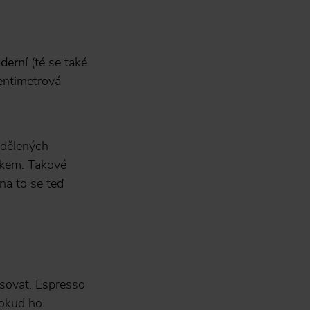
derní
(té se také
centimetrová
ddělených
lékem. Takové
na to se teď
isovat. Espresso
pokud ho