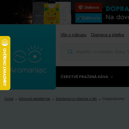
Vše o nákupu
Doprava a platba
ČERSTVĚ PRAŽENÁ KÁVA
Úvod
Kávová akademie
Espresso a nápoje z něj
Cappuccino