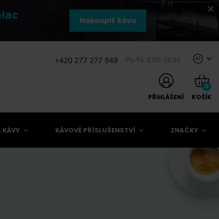
+420 277 277 949
Po–Pá: 8:00–16:30
Kč
0
PŘIHLÁŠENÍ
KOŠÍK
 KÁVY
KÁVOVÉ PŘÍSLUŠENSTVÍ
ZNAČKY