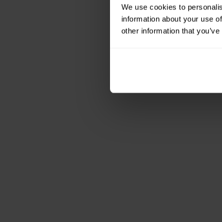
My víme, my ví
We use cookies to personalis
není to škoda? 
information about your use of
má dost co nab
other information that you’ve
Radši zkuste
la