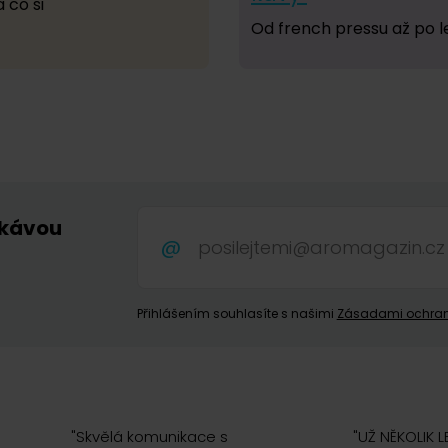
 co si
Od french pressu až po 
 kávou
.
Přihlášením souhlasíte s našimi
Zásadami ochran
"
Skvělá komunikace s
"
UŽ NĚKOLIK L