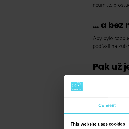
neumíte, prostu
… a bez
Aby bylo cappu
podívali na zub
Pak už j
Našlehanou mi
se přemisťujte 
s okrajem
. Žádn
Consent
… nesyp
This website uses cookies