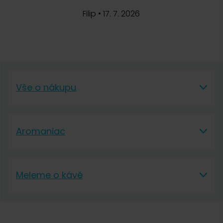
Filip
•
17. 7. 2026
Vše o nákupu
Vše o nákupu
Aromaniac
Vše o nákupu
Aromaniac
Doprava a platba
Meleme o kávě
O nás
Vrácení a reklamace
Meleme o kávě
Kontakt
Obchodní podmínky