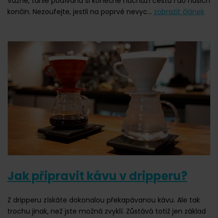
Vážně, tahle podívaná si konečně nachází cestu i do našich
končin. Nezoufejte, jestli na poprvé nevyc...
zobrazit článek
Jak připravit kávu v dripperu?
Z dripperu získáte dokonalou překapávanou kávu. Ale tak
trochu jinak, než jste možná zvyklí. Zůstává totiž jen základ