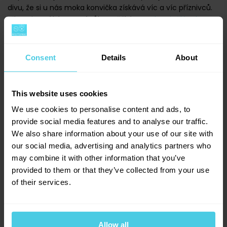
divu, že si u nás moka konvička získává víc a víc příznivců.
Připravit v ní kávu není vůbec těžké. J...
zobrazit článek
Consent
Details
About
This website uses cookies
We use cookies to personalise content and ads, to
provide social media features and to analyse our traffic.
We also share information about your use of our site with
our social media, advertising and analytics partners who
may combine it with other information that you’ve
provided to them or that they’ve collected from your use
of their services.
Jak připravit kávu ve french
pressu?
Allow all