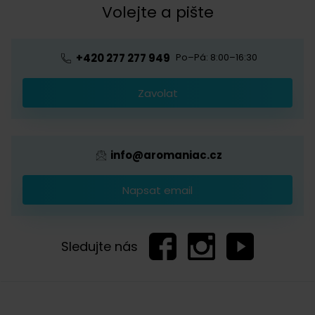
Kávová akademie
Volejte a pište
Pražírna
Ochrana osobních údajů
Blog o kávě
Předplatné kávy
Velkoobchod
+420 277 277 949
Po–Pá: 8:00–16:30
Káva s logem firmy
Zavolat
Provizní systém
info@aromaniac.cz
Napsat email
Sledujte nás