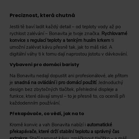
Preciznost, která chutná
Jestli tě baví ladit každý detail – od teploty vody až po
rychlost zalévání – Bonavita je tvoje značka.
Rychlovarné
konvice s regulací teploty a tenkým husím krkem
ti
umožní zalévat kávu přesně tak, jak to máš rád. A
digitální váhy ti k tomu dají naprostou jistotu v dávkování.
Vybavení pro domácí baristy
Na Bonavitu nedají dopustit ani profesionálové, ale přitom
je
snadná na ovládání i pro domácí použití
. Jednoduchý
design bez zbytečných tlačítek, přehledné displeje a
funkce, které dávají smysl – to je přesně to, co oceníš při
každodenním používání.
Překapávače, co vědí, jak na to
Kromě konvic a vah Bonavita nabízí i
automatické
překapávače, které drží stabilní teplotu a správný čas
extrakce
. Stačí nasypat kávu, zmáčknout tlačítko – a máš