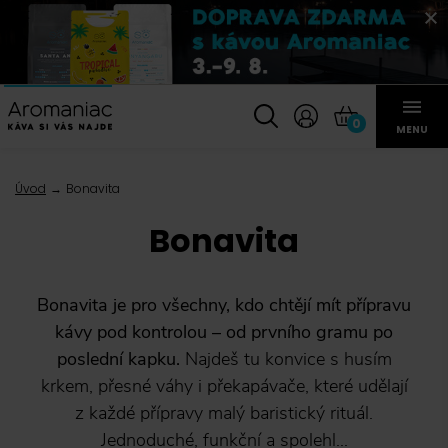
0
MENU
Úvod
Bonavita
Bonavita
Bonavita je pro všechny, kdo chtějí mít přípravu
kávy pod kontrolou – od prvního gramu po
poslední kapku.
Najdeš tu konvice s husím
krkem, přesné váhy i překapávače, které udělají
z každé přípravy malý baristický rituál.
Jednoduché, funkční a spolehl...