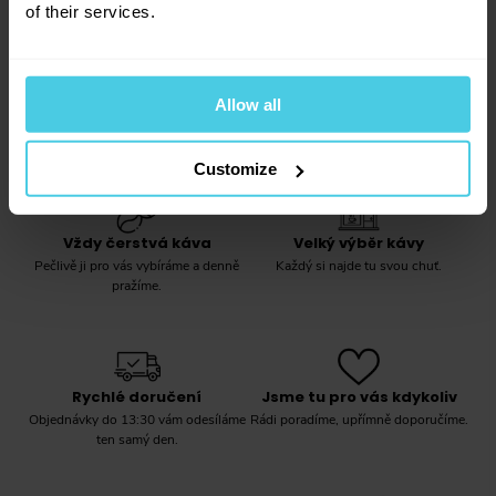
of their services.
info@aromaniac.cz
Odpovídáme do jednoho dne
Allow all
Customize
Vždy čerstvá káva
Velký výběr kávy
Pečlivě ji pro vás vybíráme a denně
Každý si najde tu svou chuť.
pražíme.
Rychlé doručení
Jsme tu pro vás kdykoliv
Objednávky do 13:30 vám odesíláme
Rádi poradíme, upřímně doporučíme.
ten samý den.