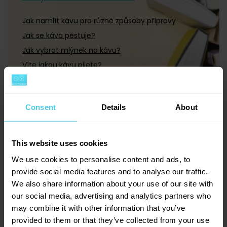
Jak namlít kávu pro různé způsoby přípravy
Jak se káva pěstuje?
Jak vybrat mlýnek na kávu?
Víte jakou kávu pijete?
Consent
Details
About
This website uses cookies
+420 277 277 949
We use cookies to personalise content and ads, to
Po–Pá: 8:00–16:30
provide social media features and to analyse our traffic.
We also share information about your use of our site with
our social media, advertising and analytics partners who
may combine it with other information that you’ve
provided to them or that they’ve collected from your use