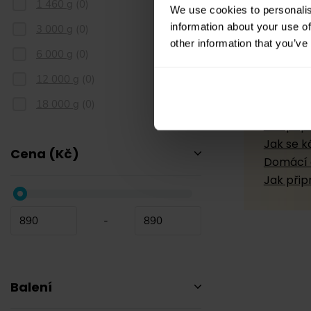
1 460 g
(
0
)
We use cookies to personalis
information about your use of
3 000 g
(
0
)
other information that you’ve
6 000 g
(
0
)
12 000 g
(
0
)
Rady 
18 000 g
(
0
)
Jak přip
Jak se k
Cena (Kč)
Domácí 
Jak přip
-
Balení