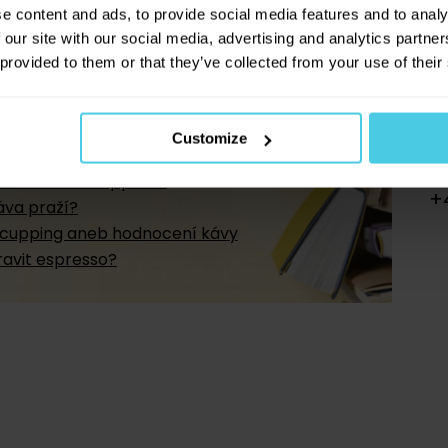
e content and ads, to provide social media features and to analy
V kávě pořádně plavete
 our site with our social media, advertising and analytics partn
 provided to them or that they’ve collected from your use of their
z kávové akademie
Customize
ravit kávu v dripperu?
+
áva praží?
cupping aneb hodnocení kávy
ravit espresso?