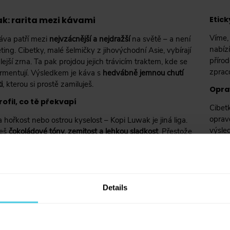
k: rarita mezi kávami
Etick
Víme, 
áva patří mezi
nejvzácnější a nejdražší
na světě – a není
nabíz
ting. Cibetky, malé šelmičky z jihovýchodní Asie, vybírají
přírod
alejší zrna. Ta pak projdou jejich trávicím traktem, kde se
zprac
ermentují. Výsledkem je káva s
hedvábně jemnou chutí
i
, kterou si prostě zamiluješ.
Oprav
ofil, co tě překvapí
Cibetk
oprav
hořkost nebo ostrou kyselost – Kopi Luwak je jiná liga.
výsle
deš
čokoládové tóny, zemitost a lehkou sladkost
. Přestože
jedno
o, působí neuvěřitelně jemně a elegantně. Ideální jako
 odměna pro sebe samotného.
Details