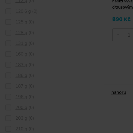
112 g
(
0
)
nabízí vyv
citrusovým
120,6 g
(
0
)
890 Kč
125 g
(
0
)
128 g
(
0
)
-
131 g
(
0
)
160 g
(
0
)
183 g
(
0
)
186 g
(
0
)
187 g
(
0
)
nahoru
196 g
(
0
)
200 g
(
0
)
203 g
(
0
)
210 g
(
0
)