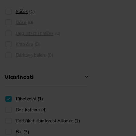
Sáček
(
1
)
Dóza
(
0
)
Degustační balíček
(
0
)
Krabička
(
0
)
Dárkové balení
(
0
)
Vlastnosti
Cibetková
Cibetková
(
1
)
Bez kofeinu
(
4
)
Certifikát Rainforest Alliance
(
1
)
Bio
(
2
)