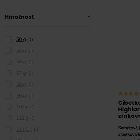
Hmotnost
50 g
(
1
)
55 g
(
0
)
56 g
(
0
)
57 g
(
0
)
58 g
(
0
)
90 g
(
0
)
Cibetk
100 g
(
0
)
Highla
zrnková
111 g
(
0
)
Sametově j
111,6 g
(
0
)
cibetková 