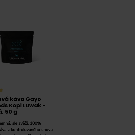
ová káva Gayo
nds Kopi Luwak -
, 50 g
emná, ale svěží.
100%
káva z kontrolovaného chovu