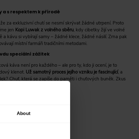
y a s respektem k přírodě
že za exkluzivní chutí se nesmí skrývat žádné utrpení. Proto
íme jen
Kopi Luwak z volného sběru
, kdy cibetky žijí ve volné
ě a kávu si vybírají samy – žádné klece, žádné násilí. Zrna pak
ovávají místní farmáři tradičními metodami.
du speciální zážitek
ová káva není pro každého – ale pro ty, kdo ji ocení, je to
dový klenot.
Už samotný proces jejího vzniku je fascinující
, a
dek? Chuť, která se zapíše do paměti i chuťových buněk. Zkus
u – a budeš chtít znovu.
About