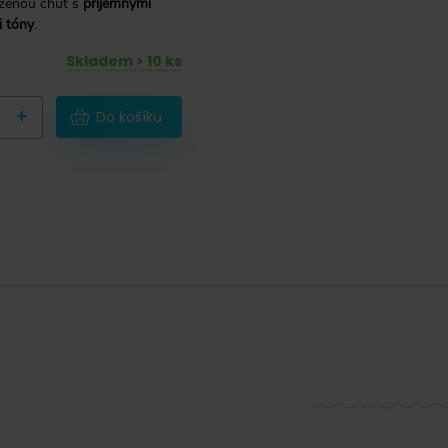
áženou chuť s
příjemnými
i tóny
.
Skladem > 10 ks
+
Do košíku