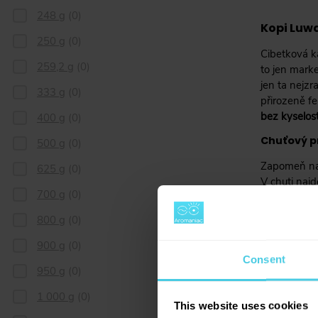
248 g
(
0
)
Kopi Luwa
250 g
(
0
)
Cibetková k
259,2 g
(
0
)
to jen marke
jen ta nejzr
333 g
(
0
)
přirozeně f
bez kyselost
400 g
(
0
)
Chuťový pr
500 g
(
0
)
Zapomeň na 
625 g
(
0
)
V chuti naj
700 g
(
0
)
má silné těl
dárek nebo
800 g
(
0
)
900 g
(
0
)
Consent
950 g
(
0
)
1 000 g
(
0
)
This website uses cookies