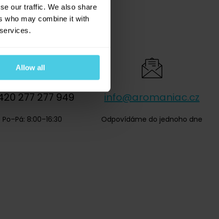
se our traffic. We also share
? Poradíme vám
ers who may combine it with
 services.
Allow all
420 277 277 949
info@aromaniac.cz
Po–Pá: 8:00–16:30
Odpovídáme do jednoho dne