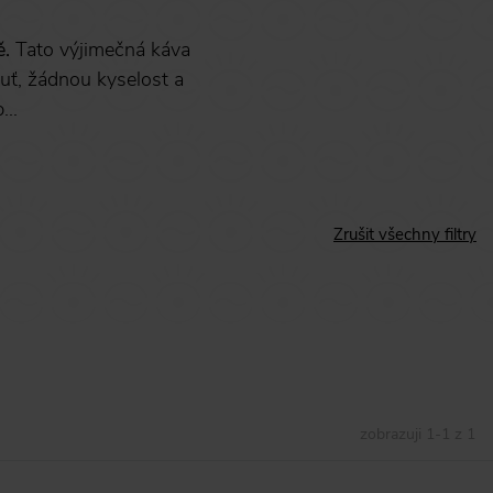
ě.
Tato výjimečná káva
uť, žádnou kyselost a
...
Zrušit všechny filtry
zobrazuji
1
-
1
z
1