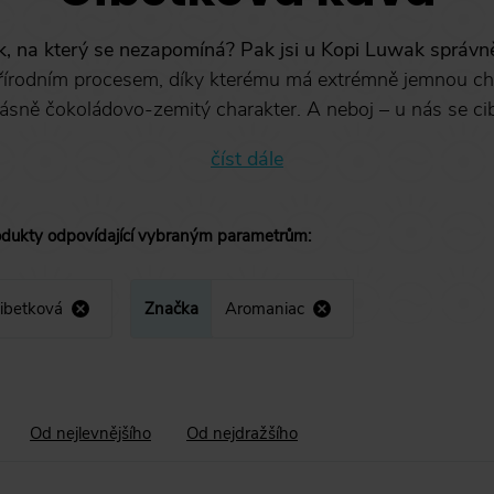
k, na který se nezapomíná? Pak jsi u Kopi Luwak správn
řírodním procesem, díky kterému má extrémně jemnou ch
ásně čokoládovo-zemitý charakter. A neboj – u nás se cib
číst dále
odukty
odpovídající vybraným parametrům
:
ibetková
Značka
Aromaniac
Od nejlevnějšího
Od nejdražšího