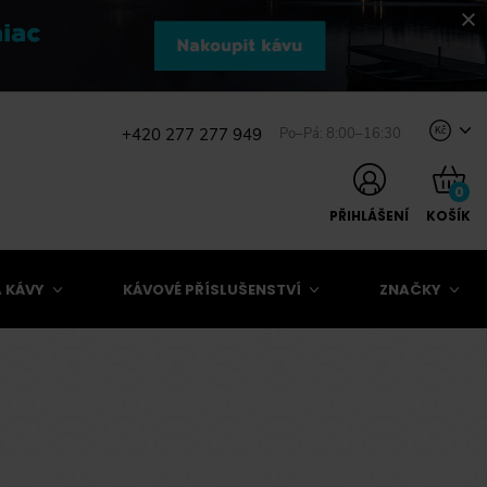
+420 277 277 949
Po–Pá: 8:00–16:30
Kč
0
PŘIHLÁŠENÍ
KOŠÍK
 KÁVY
KÁVOVÉ PŘÍSLUŠENSTVÍ
ZNAČKY