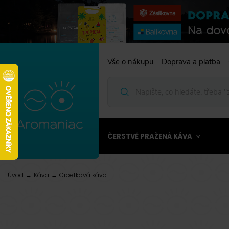
Vše o nákupu
Doprava a platba
ČERSTVĚ PRAŽENÁ KÁVA
Úvod
Káva
Cibetková káva