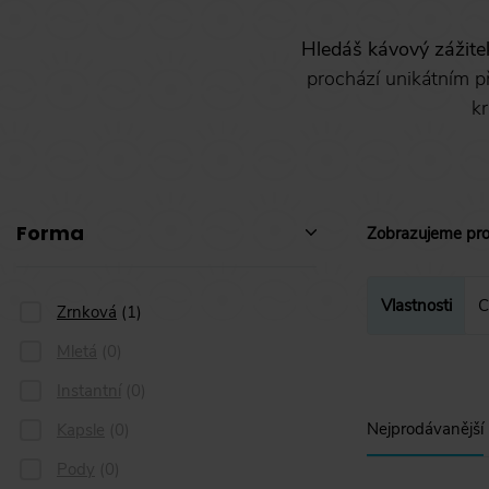
Hledáš kávový zážite
prochází unikátním p
kr
Forma
Zobrazujeme pr
Vlastnosti
C
Zrnková
(
1
)
Mletá
(
0
)
Instantní
(
0
)
Nejprodávanější
Kapsle
(
0
)
Pody
(
0
)