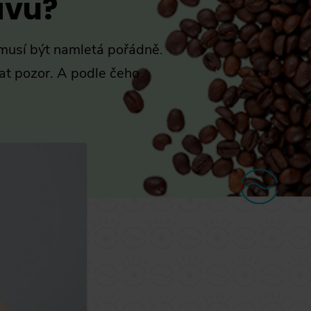
ávu?
 musí být namletá pořádně
.
vat pozor. A podle čeho