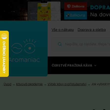
Vše o nákupu
Doprava a platba
ČERSTVĚ PRAŽENÁ KÁVA
Úvod
Kávová akademie
Výběr kávy a příslušenství
Jak vybrat 