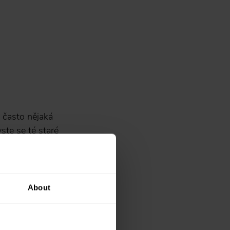
 často nějaká
ste se té staré
 ve kterých
e používají v
About