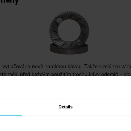
ameny
e
vytlačována nově namletou kávou
. Takže v mlýnku vám
yste měli
před každým použitím trochu kávy odemlít
– aby
 ale pravidlo, existují i mlýnky s plochými mlecími kameny,
kávy. Pro klasické domácí použití bohatě stačí. Častěji s
ýncích a tam mohou být kameny umístěny i kolmo.
Details
kameny
Sleva 10 % na kávu
Aromaniac pro vás!
Chcete 10% slevu na naši čerstvě praženou kávu
Aromaniac? Stačí vyplnit vaši e-mailovou adresu
a obratem vám zašleme slevový kupon... Navíc
vás budeme informovat o všech slevách a