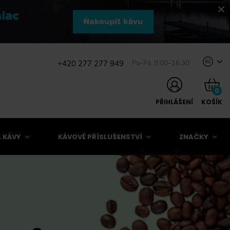
+420 277 277 949
Po–Pá: 8:00–16:30
Kč
0
PŘIHLÁŠENÍ
KOŠÍK
 KÁVY
KÁVOVÉ PŘÍSLUŠENSTVÍ
ZNAČKY