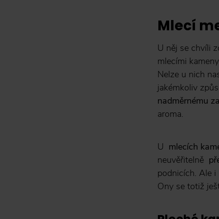
Mlecí m
U něj se chvíli 
mlecími kamen
Nelze u nich na
jakémkoliv způs
nadměrnému zahř
aroma.
U
mlecích kam
neuvěřitelně
př
podnicích. Ale 
Ony se totiž je