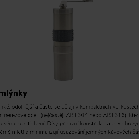
 mlýnky
hké, odolnější a často se dělají v kompaktních velikostec
tní nerezové oceli (nejčastěji AISI 304 nebo AISI 316), kter
ickému opotřebení. Díky precizní konstrukci a povrchov
ěrné mletí a minimalizují usazování jemných kávových čás