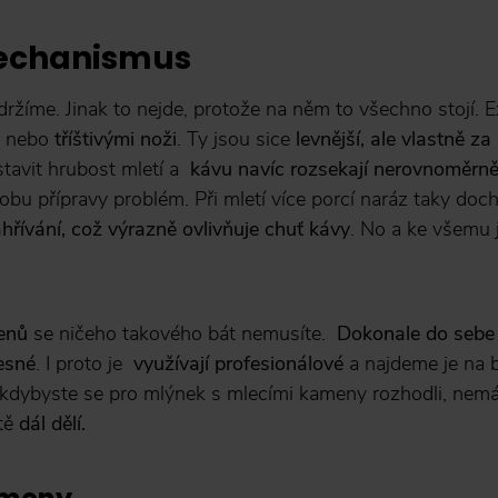
echanismus
zdržíme. Jinak to nejde, protože na něm to všechno stojí. E
y nebo
tříštivými noži
. Ty jsou sice
levnější, ale vlastně za
stavit hrubost mletí a
kávu navíc rozsekají nerovnoměrn
obu přípravy problém. Při mletí více porcí naráz taky doc
ívání, což výrazně ovlivňuje chuť kávy
. No a ke všemu j
enů
se ničeho takového bát nemusíte.
Dokonale do sebe
esné
. I proto je
využívají profesionálové
a najdeme je na 
i kdybyste se pro mlýnek s mlecími kameny rozhodli, nem
ště
dál dělí.