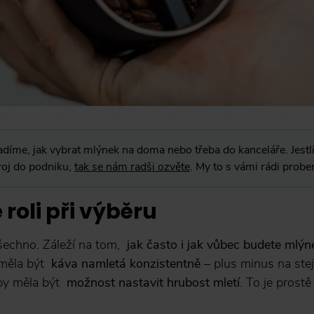
adíme, jak vybrat mlýnek na doma nebo třeba do kanceláře. Jestli
roj do podniku,
tak se nám radši ozvěte
. My to s vámi rádi prob
 roli při výběru
šechno. Záleží na tom,
jak často i jak vůbec budete mlýn
 měla být
káva namletá konzistentně
– plus minus na stej
 by měla být
možnost nastavit hrubost mletí
. To je prostě