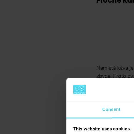
Ploché k
Namletá káva j
zbyde. Proto b
zbavili. Není to
zůstává minimum 
elektrických ml
Consent
Kónické 
This website uses cookies