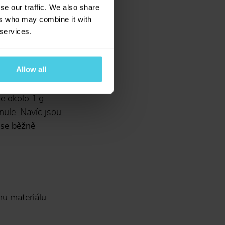
se our traffic. We also share
ers who may combine it with
 services.
Allow all
letí téměř nic
ýnku je ovlivněn
e okolo 1 g
nule. Navíc jsou
se běžně
u materiálu