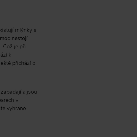
xistují mlýnky s
 moc nestojí
.
ě
. Což je při
hází k
eště přichází o
 zapadají
a jsou
barech v
áte vyhráno.