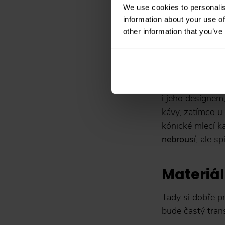
We use cookies to personalis
information about your use of
other information that you’ve
Majstrštyk, za kt
nezůstane, takž
i jeho designem
kávy, zatímco u 
kónické mlecí k
nebrousí
, ale s
Materiál
Tady si dobře p
bude častý tran