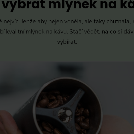
 vybrat mlýnek na k
 nejvíc. Jenže aby nejen voněla, ale
taky chutnala,
í kvalitní
mlýnek na kávu
. Stačí vědět,
na co si dá
vybírat
.