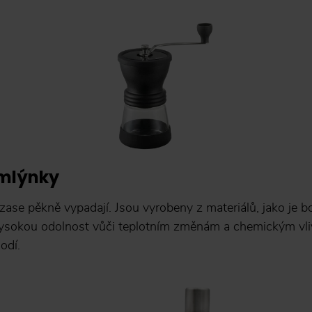
 mlýnky
e zase pěkně vypadají. Jsou vyrobeny z materiálů, jako je b
vysokou odolnost vůči teplotním změnám a chemickým vl
hodí.