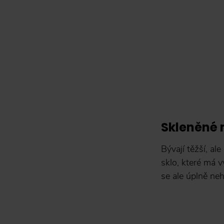
Skleněné
Bývají těžší, al
sklo, které má 
se ale úplně ne