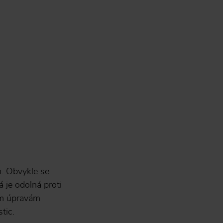
h. Obvykle se
á je odolná proti
ým úpravám
tic.