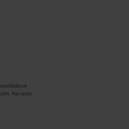
orosilikátové
ivům. Na cesty