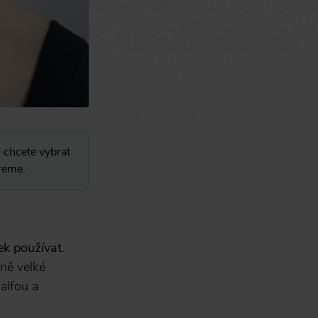
 chcete vybrat
ereme.
ek používat
.
ně velké
 alfou a