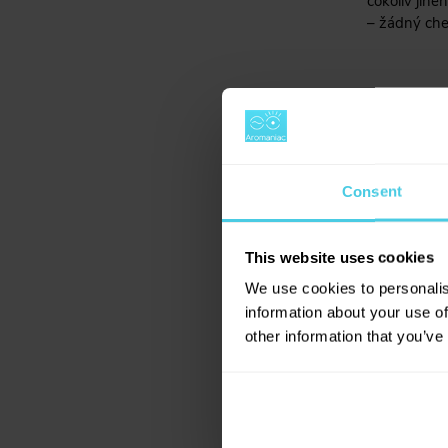
cokoliv jiné
– žádný che
Consent
This website uses cookies
Rady 
We use cookies to personalis
information about your use of
Jaký je 
other information that you’ve
Jakou řa
Jaký je 
Natural
kávy