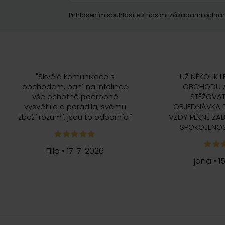
Přihlášením souhlasíte s našimi
Zásadami ochran
"
Skvělá komunikace s
"
UŽ NĚKOLIK L
obchodem, paní na infolince
OBCHODU A
vše ochotně podrobně
STĚŽOVAT
vysvětlila a poradila, svému
OBJEDNÁVKA 
zboží rozumí, jsou to odborníci
"
VŽDY PĚKNĚ ZAB
SPOKOJENOS
Filip
•
17. 7. 2026
jana
•
1