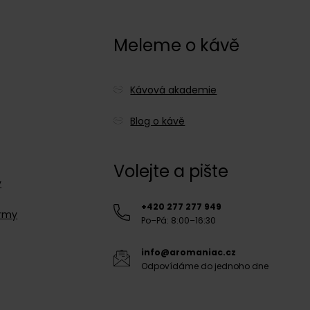
c
Meleme o kávě
Kávová akademie
Blog o kávě
Volejte a pište
y
+420 277 277 949
irmy
Po–Pá: 8:00–16:30
info@aromaniac.cz
Odpovídáme do jednoho dne