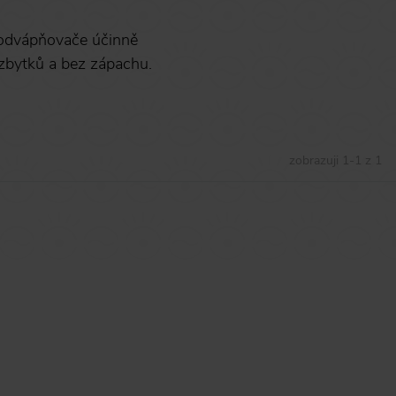
 odvápňovače účinně
zbytků a bez zápachu.
zobrazuji
1
-
1
z
1