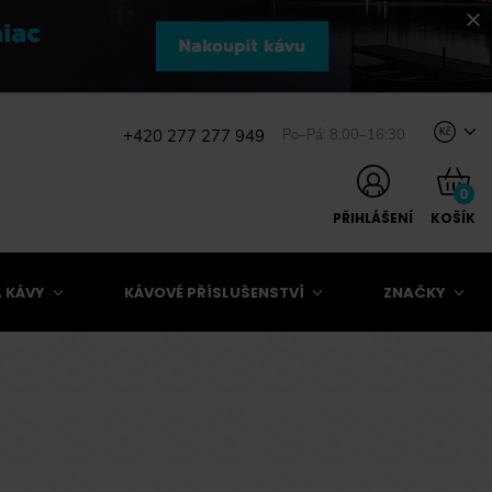
+420 277 277 949
Po–Pá: 8:00–16:30
Kč
0
PŘIHLÁŠENÍ
KOŠÍK
 KÁVY
KÁVOVÉ PŘÍSLUŠENSTVÍ
ZNAČKY