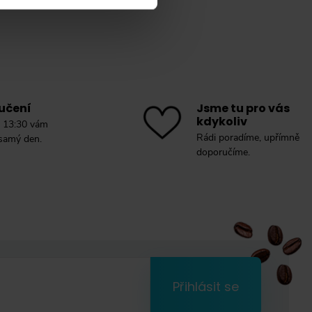
učení
Jsme tu pro vás
kdykoliv
 13:30 vám
Rádi poradíme, upřímně
 samý den.
doporučíme.
Přihlásit se