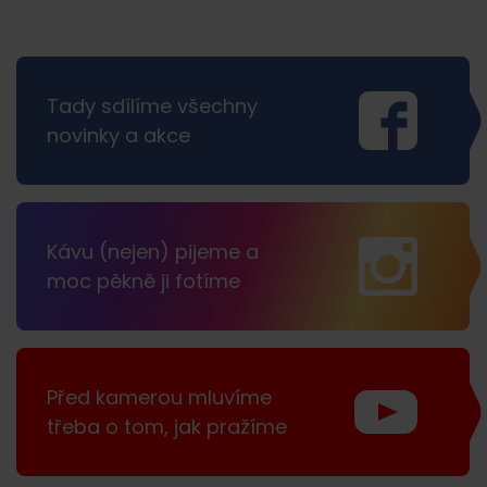
Tady sdílíme všechny
novinky a akce
Kávu (nejen) pijeme a
moc pěkně ji fotíme
Před kamerou mluvíme
třeba o tom, jak pražíme