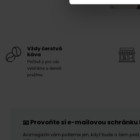
Vždy čerstvá
káva
Pečlivě ji pro vás
vybíráme a denně
pražíme.
Provoňte si e-mailovou schránku
📧
Aromagazín vám pošleme jen, když bude o čem psát