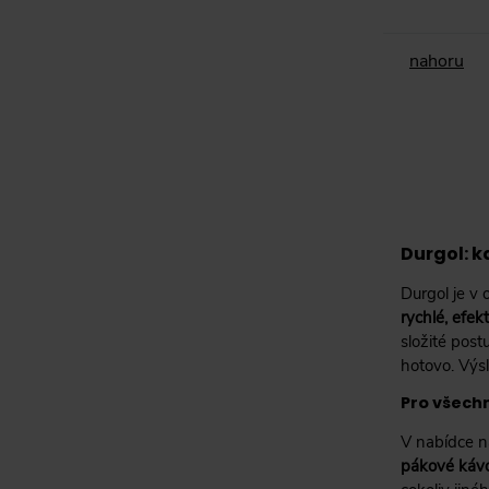
nahoru
Durgol: k
Durgol je v 
rychlé, efekt
složité post
hotovo. Výsl
Pro všech
V nabídce 
pákové káv