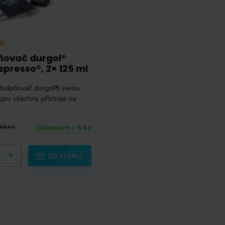
ovač durgol®
spresso®, 2× 125 ml
odvápňovač durgol® swiss
pro všechny přístroje na
Skladem > 5 ks
65 Kč
+
Do košíku