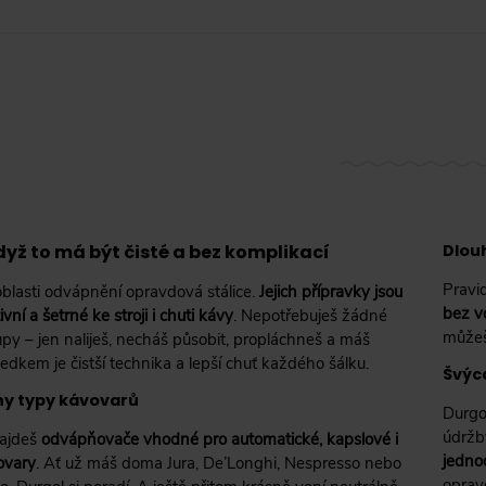
dyž to má být čisté a bez komplikací
Dlou
Pravid
oblasti odvápnění opravdová stálice.
Jejich přípravky jsou
bez vo
ivní a šetrné ke stroji i chuti kávy
. Nepotřebuješ žádné
můžeš
upy – jen naliješ, necháš působit, propláchneš a máš
edkem je čistší technika a lepší chuť každého šálku.
Švýc
ny typy kávovarů
Durgol
údržb
najdeš
odvápňovače vhodné pro automatické, kapslové i
jedno
ovary
. Ať už máš doma Jura, De’Longhi, Nespresso nebo
oprav