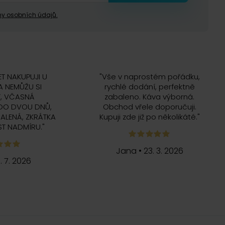
y osobních údajů.
ET NAKUPUJI U
"
Vše v naprostém pořádku,
 NEMŮŽU SI
rychlé dodání, perfektně
, VČASNÁ
zabaleno. Káva výborná.
DO DVOU DNŮ,
Obchod vřele doporučuji.
ALENÁ, ZKRÁTKA
Kupuji zde již po několikáté.
"
T NADMÍRU.
"
Jana
•
23. 3. 2026
5. 7. 2026