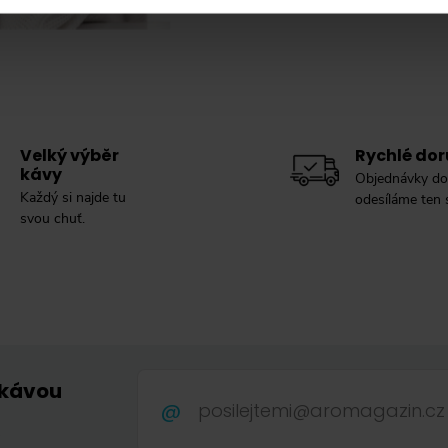
údajů
.
Velký výběr
Rychlé dor
kávy
Objednávky do
Každý si najde tu
odesíláme ten
svou chuť.
 kávou
.