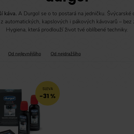
ší káva.
A Durgol se o to postará na jedničku. Švýcarské
 z automatických, kapslových i pákových kávovarů – bez 
Hygiena, která prodlouží život tvé oblíbené techniky.
Od nejlevnějšího
Od nejdražšího
SLEVA
-31 %