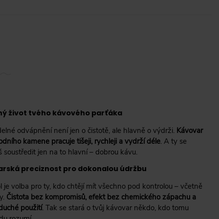
hý život tvého kávového parťáka
elné odvápnění není jen o čistotě, ale hlavně o výdrži.
Kávovar
dního kamene pracuje tišeji, rychleji a vydrží déle
. A ty se
 soustředit jen na to hlavní – dobrou kávu.
arská preciznost pro dokonalou údržbu
 je volba pro ty, kdo chtějí mít všechno pod kontrolou – včetně
y.
Čistota bez kompromisů, efekt bez chemického zápachu a
duché použití
. Tak se stará o tvůj kávovar někdo, kdo tomu
du rozumí.