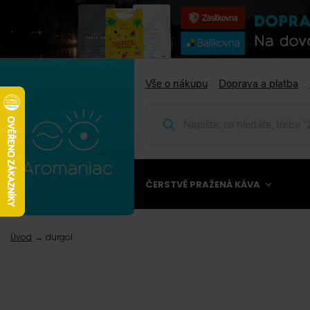
Vše o nákupu
Doprava a platba
ČERSTVĚ PRAŽENÁ KÁVA
Úvod
durgol