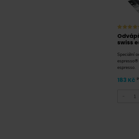
Odvápň
swiss e
Speciální 
espresso® 
espresso.
183 Kč
2
-