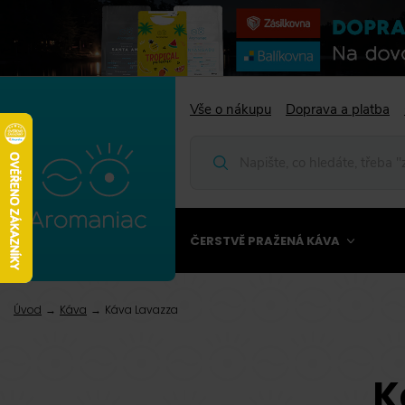
Vše o nákupu
Doprava a platba
ČERSTVĚ PRAŽENÁ KÁVA
Úvod
Káva
Káva Lavazza
K