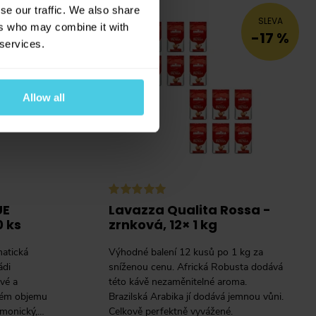
se our traffic. We also share
SLEVA
ers who may combine it with
-17 %
 services.
u
Allow all
íláním
osobních
UE
Lavazza Qualita Rossa -
0 ks
zrnková, 12× 1 kg
matická
Výhodné balení 12 kusů po 1 kg za
ádi
sníženou cenu. Africká Robusta dodává
ové a
této kávě nezaměnitelné aroma.
ném objemu
Brazilská Arabika jí dodává jemnou vůni.
armonický,
Celkově perfektně vyvážené.