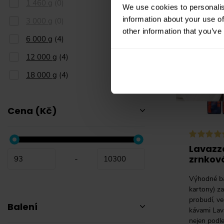
1 460 g
(
0
)
We use cookies to personalis
information about your use of
3 000 g
(
0
)
other information that you’ve
6 000 g
(
4
)
12 000 g
(
4
)
18 000 g
(
4
)
Cena (Kč)
Lavazz
zrnková
-
Výhodné ba
kartony) z
probudí, ve
Balení
kávami Lav
nejen podle