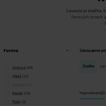
Lavazza je značka, kt
čerstvých zrnech a
Forma
Zobrazujeme pr
Značka
Lav
Zrnková
Zrnková
(
40
)
Mletá
(
11
)
Instantní
(
0
)
Kapsle
Nejprodávanější
Kapsle
(
14
)
Pody
Pody
(
2
)