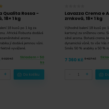
 Qualita Rossa -
Lavazza Crema e 
, 18× 1 kg
zrnková, 18× 1 kg
lení 18 kusů po 1 kg za
Výhodné balení 18 kusů po 1
enu. Africká Robusta dodává
kartony) za sníženou cenu. Si
nezaměnitelné aroma.
silné aroma. Bohatá crema, k
rabika jí dodává jemnou vůni.
dynamická vůně, to vše Vás 
rfektně vyvážené.
Směs 50 % arabiky a 50 % ro
Skladem > 50
Skla
č
9 320 Kč
7 360 Kč
9 427 Kč
ks
+
-
+
Do košíku
Do