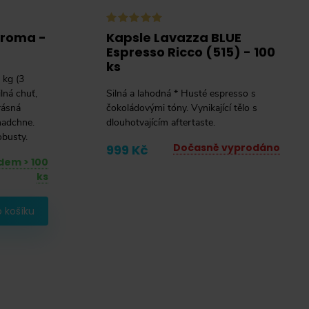
Aroma -
Kapsle Lavazza BLUE
Espresso Ricco (515) - 100
ks
 kg (3
lná chuť,
Silná a lahodná * Husté espresso s
rásná
čokoládovými tóny. Vynikající tělo s
nadchne.
dlouhotvajícím aftertaste.
busty.
Dočasně vyprodáno
999 Kč
dem > 100
ks
 košíku