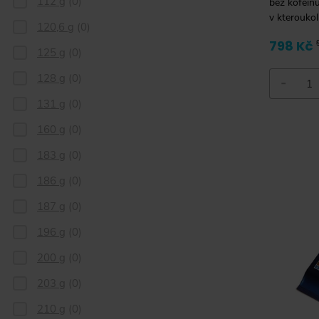
112 g
(
0
)
bez kofeinu
v kteroukol
120,6 g
(
0
)
798 Kč
125 g
(
0
)
128 g
(
0
)
-
131 g
(
0
)
160 g
(
0
)
183 g
(
0
)
186 g
(
0
)
187 g
(
0
)
196 g
(
0
)
200 g
(
0
)
203 g
(
0
)
210 g
(
0
)