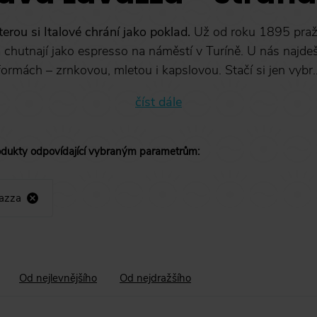
erou si Italové chrání jako poklad.
Už od roku 1895 praží
 chutnají jako espresso na náměstí v Turíně. U nás najd
formách – zrnkovou, mletou i kapslovou. Stačí si jen vybr..
číst dále
odukty
odpovídající vybraným parametrům
:
azza
Od nejlevnějšího
Od nejdražšího