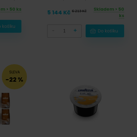
Benátek v
m > 50 ks
Skladem > 50
5 144 Kč
6 213 Kč
ks
 košíku
-
+
Do košíku
SLEVA
-22 %