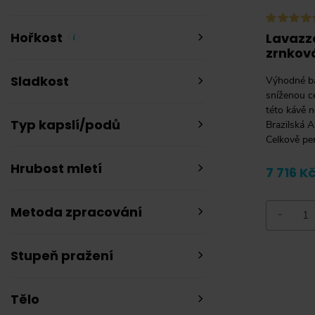
Hořkost
Lavazza
zrnková
Sladkost
Výhodné ba
sníženou c
této kávě 
Typ kapslí/podů
Brazilská A
Celkově pe
Hrubost mletí
7 716 K
Metoda zpracování
-
Stupeň pražení
Tělo