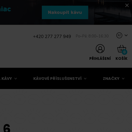
+420 277 277 949
Po–Pá: 8:00–16:30
Kč
0
PŘIHLÁŠENÍ
KOŠÍK
 KÁVY
KÁVOVÉ PŘÍSLUŠENSTVÍ
ZNAČKY
 6