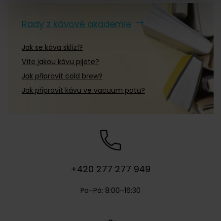
Illy
(
25
)
Rady z kávové akademie
Julius Meinl
(
2
)
Jak se káva sklízí?
Káva Mövenpick
(
2
)
Víte jakou kávu pijete?
Kimbo
(
13
)
Jak připravit cold brew?
Lavazza
(
72
)
Jak připravit kávu ve vacuum potu?
Lucaffé
(
5
)
Melitta
Melitta
(
4
)
Mokarico
(
3
)
Nescafé
(
8
)
+420 277 277 949
Pellini
(
3
)
Po–Pá: 8:00–16:30
Rioba
(
2
)
Segafredo
(
9
)