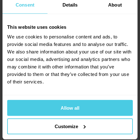
Consent
Details
About
Směsi, které neurazí ani nepřekvapí
Melitta neexperimentuje – a to je dobře.
Drží se toho, co
funguje
. Jejich káva je spolehlivá, příjemná a ideální pro
This website uses cookies
každodenní pití.
We use cookies to personalise content and ads, to
Pokud máš Senseo, máš vyhráno
provide social media features and to analyse our traffic.
We also share information about your use of our site with
Melitta Senseo pody jsou
rychlé, praktické a chutné řešení
pro každého, kdo chce mít kávu hotovou během pár
our social media, advertising and analytics partners who
Aromaniac
(
88
)
vteřin. Stačí vložit, zmáčknout a už si jen užívat.
may combine it with other information that you’ve
Bristot
(
2
)
provided to them or that they’ve collected from your use
of their services.
Dallmayr
(
14
)
DeLonghi
(
2
)
Douwe Egberts
(
5
)
Allow all
Gimoka
(
3
)
V kávě pořádně plavete? Poradíme
Customize
Ginevra
(
3
)
vám
Hausbrandt
(
6
)