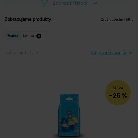
Zobrazit filtraci
Zobrazujeme produkty
:
Zrušit všechny filtry
Zrnková
(
0
)
Značka
Melitta
Mletá
(
0
)
Nejprodávanější
zobrazuji
1
-
4
z
4
Instantní
(
0
)
Kapsle
(
0
)
Pody
Pody
(
4
)
SLEVA
-25 %
50 g
(
0
)
55 g
(
0
)
56 g
(
0
)