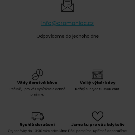
Tchibo
(
7
)
Velatto
(
6
)
info@aromaniac.cz
Vergnano
(
3
)
Odpovídáme do jednoho dne
Vettori
(
7
)
Vždy čerstvá káva
Velký výběr kávy
Pečlivě ji pro vás vybíráme a denně
Každý si najde tu svou chuť.
pražíme.
Rychlé doručení
Jsme tu pro vás kdykoliv
Objednávky do 13:30 vám odesíláme
Rádi poradíme, upřímně doporučíme.