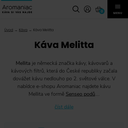
0
MENU
Úvod
Káva
Káva Melitta
Káva Melitta
Mellita
je německá značka kávy, kávovarů a
kávových filtrů, která do České republiky začala
dovážet kávu nedlouho po 2. světové válce. V
nabídce e-shopu Aromaniac najdete kávu
Mellita ve formě
Senseo podů
....
číst dále