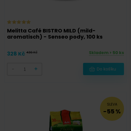
57 g
(
0
)
58 g
(
0
)
90 g
(
0
)
Melitta Café BISTRO MILD (mild-
aromatisch) - Senseo pody, 100 ks
100 g
(
0
)
111 g
(
0
)
Skladem > 50 ks
328 Kč
436 Kč
111,6 g
(
0
)
-
+
Do košíku
112 g
(
0
)
120,6 g
(
0
)
125 g
(
0
)
128 g
(
0
)
SLEVA
-55 %
131 g
(
0
)
160 g
(
0
)