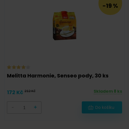
-19 %
-
Sáček
(
4
)
Melitta Harmonie, Senseo pody, 30 ks
Dóza
(
0
)
Degustační balíček
(
0
)
Skladem 8 ks
172 Kč
212 Kč
Krabička
(
0
)
-
+
Do košíku
Dárkové balení
(
0
)