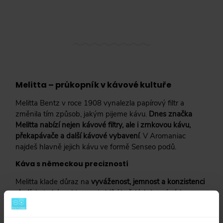
Melitta – průkopník v kávové kultuře
Melitta Bentz v roce 1908 vynalezla papírový filtr a
změnila tím způsob, jakým pijeme kávu.
Dnes značka
Melitta nabízí nejen kávové filtry, ale i zrnkovou kávu,
překapávače a další kávové vybavení
. V Aromaniac
najdeš hlavně jejich kávu ve formě Senseo podů.
Káva s německou precizností
Melitta klade důraz na
vyváženost, jemnost a konzistenci
chuti
. Je to káva, kterou si oblíbí každý, kdo má rád
klasický chuťový profil bez výrazné kyselosti. Ideální na
ranní probuzení i odpolední pohodu.