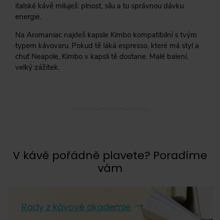
italské kávě miluješ: plnost, sílu a tu správnou dávku
Julius Meinl
(
0
)
energie.
Káva Mövenpick
(
0
)
Na Aromaniac najdeš kapsle Kimbo kompatibilní s tvým
typem kávovaru. Pokud tě láká espresso, které má styl a
Kimbo
Kimbo
(
6
)
chuť Neapole, Kimbo v kapsli tě dostane. Malé balení,
Lavazza
(
14
)
velký zážitek.
Lucaffé
(
0
)
Melitta
(
0
)
Mokarico
(
0
)
Nescafé
(
8
)
V kávě pořádně plavete? Poradíme
Pellini
(
0
)
vám
Rioba
(
0
)
Segafredo
(
0
)
Rady z kávové akademie
Tchibo
(
0
)