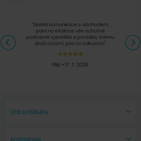
"
Skvělá komunikace s obchodem,
paní na infolince vše ochotně
podrobně vysvětlila a poradila, svému
zboží rozumí, jsou to odborníci
"
Filip
•
17. 7. 2026
Vše o nákupu
Vše o nákupu
Aromaniac