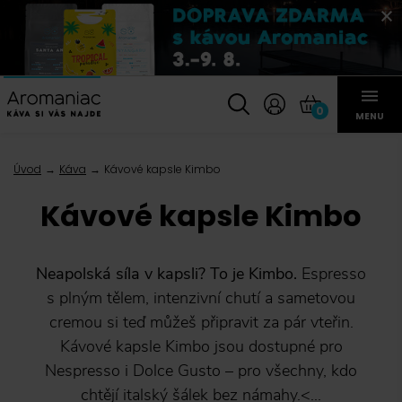
0
MENU
Úvod
Káva
Kávové kapsle Kimbo
Kávové kapsle Kimbo
Neapolská síla v kapsli? To je Kimbo.
Espresso
s plným tělem, intenzivní chutí a sametovou
cremou si teď můžeš připravit za pár vteřin.
Kávové kapsle Kimbo jsou dostupné pro
Nespresso i Dolce Gusto – pro všechny, kdo
chtějí italský šálek bez námahy.<...