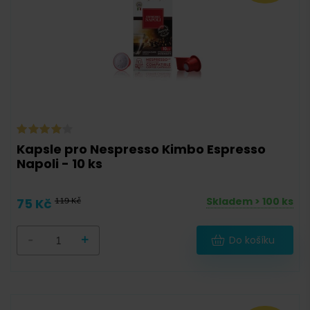
50 g
(
0
)
55 g
(
0
)
56 g
(
0
)
57 g
(
0
)
58 g
(
3
)
90 g
(
0
)
Kapsle pro Nespresso Kimbo Espresso
Napoli - 10 ks
100 g
(
0
)
111 g
(
0
)
Skladem > 100 ks
75 Kč
119 Kč
111,6 g
(
0
)
-
+
Do košíku
112 g
(
3
)
120,6 g
(
0
)
125 g
(
0
)