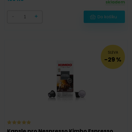
skladem
12 000 g
(
0
)
18 000 g
(
0
)
-
+
Do košíku
SLEVA
-
-29 %
Sáček
(
0
)
Dóza
(
0
)
Degustační balíček
(
0
)
Kapsle pro Nespresso Kimbo Espresso