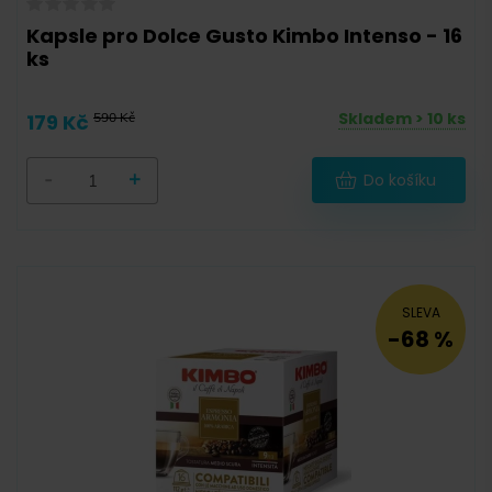
Kostarika
(
0
)
Kapsle pro Dolce Gusto Kimbo Intenso - 16
Nikaragua
(
0
)
ks
Salvador
(
0
)
Skladem > 10 ks
179 Kč
590 Kč
Burundi
(
0
)
Více zemí (směs)
(
3
)
-
+
Do košíku
Indonésie
(
0
)
Honduras
(
0
)
Peru
(
0
)
SLEVA
Papua Nová Guinea
(
0
)
-68 %
Kongo
(
0
)
Čína
(
0
)
Rwanda
(
0
)
Uganda
(
0
)