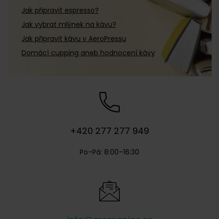
Velatto
(
0
)
Jak připravit espresso?
Vergnano
(
0
)
Jak vybrat mlýnek na kávu?
Jak připravit kávu v AeroPressu
Vettori
(
0
)
Domácí cupping aneb hodnocení kávy
+420 277 277 949
Po–Pá: 8:00–16:30