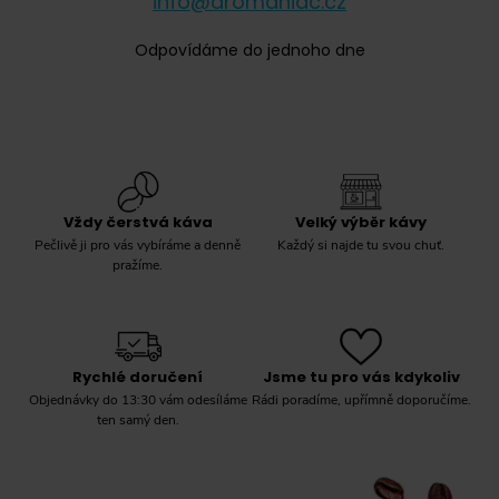
info@aromaniac.cz
Odpovídáme do jednoho dne
Vždy čerstvá káva
Velký výběr kávy
Pečlivě ji pro vás vybíráme a denně
Každý si najde tu svou chuť.
pražíme.
Rychlé doručení
Jsme tu pro vás kdykoliv
Objednávky do 13:30 vám odesíláme
Rádi poradíme, upřímně doporučíme.
ten samý den.