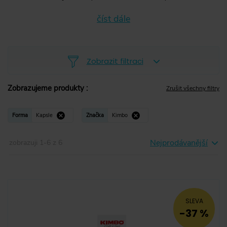
číst dále
Zobrazit filtraci
Zobrazujeme produkty
:
Zrušit všechny filtry
Zrnková
(
7
)
Forma
Kapsle
Značka
Kimbo
Mletá
(
0
)
Nejprodávanější
zobrazuji
1
-
6
z
6
Instantní
(
0
)
Kapsle
Kapsle
(
6
)
Pody
(
0
)
SLEVA
-37 %