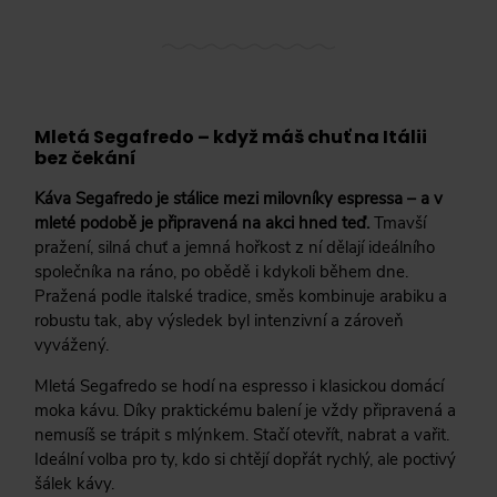
128 g
(
0
)
131 g
(
0
)
160 g
(
0
)
183 g
(
0
)
Mletá Segafredo – když máš chuť na Itálii
bez čekání
186 g
(
0
)
Káva Segafredo je stálice mezi milovníky espressa – a v
187 g
(
0
)
mleté podobě je připravená na akci hned teď.
Tmavší
pražení, silná chuť a jemná hořkost z ní dělají ideálního
196 g
(
0
)
společníka na ráno, po obědě i kdykoli během dne.
200 g
(
0
)
Pražená podle italské tradice, směs kombinuje arabiku a
robustu tak, aby výsledek byl intenzivní a zároveň
203 g
(
0
)
vyvážený.
210 g
(
0
)
Mletá Segafredo se hodí na espresso i klasickou domácí
248 g
(
0
)
moka kávu. Díky praktickému balení je vždy připravená a
nemusíš se trápit s mlýnkem. Stačí otevřít, nabrat a vařit.
250 g
(
1
)
Ideální volba pro ty, kdo si chtějí dopřát rychlý, ale poctivý
šálek kávy.
259,2 g
(
0
)