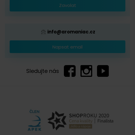
Zavolat
Provizní systém
info@aromaniac.cz
Napsat email
Sledujte nás