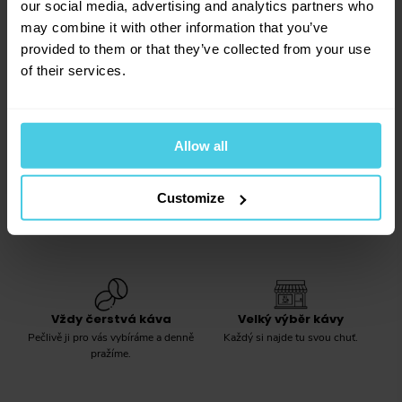
Krabička
(
0
)
our social media, advertising and analytics partners who
Po–Pá: 8:00–16:30
may combine it with other information that you’ve
Dárkové balení
(
0
)
provided to them or that they’ve collected from your use
of their services.
info@aromaniac.cz
Allow all
Odpovídáme do jednoho dne
Customize
Vždy čerstvá káva
Velký výběr kávy
Pečlivě ji pro vás vybíráme a denně
Každý si najde tu svou chuť.
pražíme.