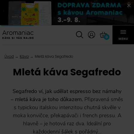
0
MENU
Úvod
Káva
Mletá káva Segafredo
Mletá káva Segafredo
Segafredo ví, jak udělat espresso bez námahy
– mletá káva je toho důkazem.
Připravená směs
s typickou italskou intenzitou chutná skvěle v
moka konvičce, překapávači i french pressu. A
hlavně – je hotová raz dva. Ideální pro
každodenní šálek s pořádný...