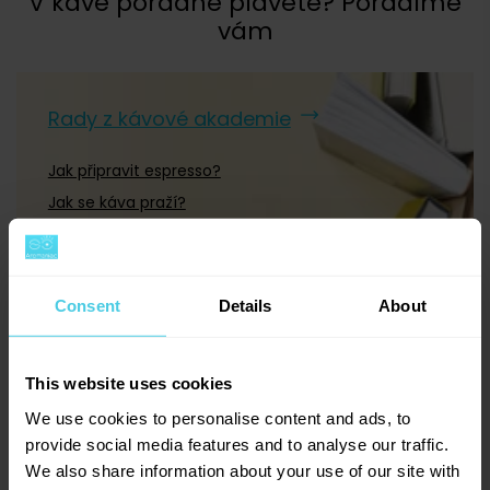
V kávě pořádně plavete? Poradíme
12 000 g
(
0
)
vám
18 000 g
(
0
)
Rady z kávové akademie
Jak připravit espresso?
Jak se káva praží?
-
Natural, washed a honey aneb metody zpracování
kávy
Jaký je rozdíl mezi arabikou a robustou?
Consent
Details
About
Sáček
(
1
)
This website uses cookies
Dóza
(
0
)
We use cookies to personalise content and ads, to
provide social media features and to analyse our traffic.
Degustační balíček
(
0
)
+420 277 277 949
We also share information about your use of our site with