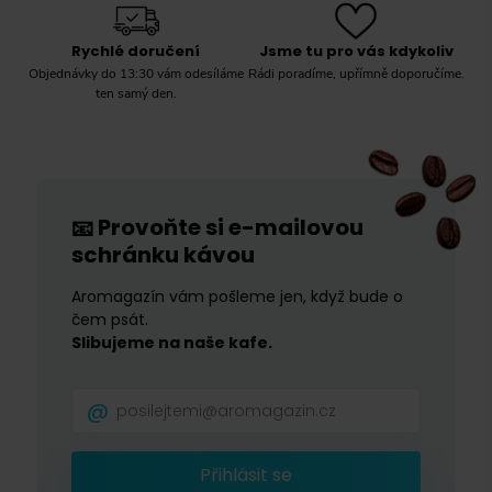
Rychlé doručení
Jsme tu pro vás kdykoliv
Objednávky do 13:30 vám odesíláme
Rádi poradíme, upřímně doporučíme.
ten samý den.
Provoňte si e-mailovou
📧
schránku kávou
Aromagazín vám pošleme jen, když bude o
čem psát.
Aromaniac
(
20
)
Slibujeme na naše kafe.
Bristot
(
0
)
Dallmayr
(
4
)
DeLonghi
(
0
)
Přihlásit se
Douwe Egberts
(
0
)