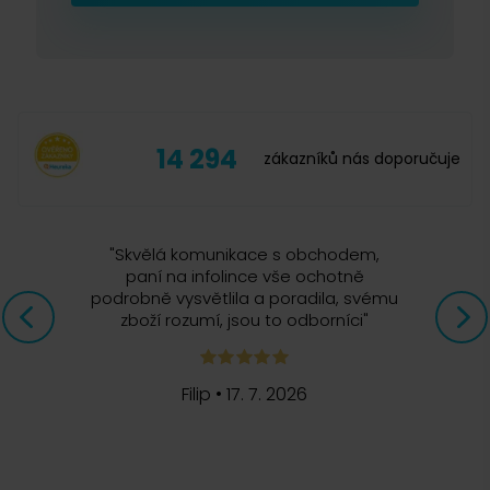
Gimoka
(
0
)
Ginevra
(
0
)
Hausbrandt
(
0
)
14 294
Illy
(
5
)
zákazníků nás doporučuje
Julius Meinl
(
0
)
Káva Mövenpick
(
1
)
"
Skvělá komunikace s obchodem,
Kimbo
(
0
)
paní na infolince vše ochotně
podrobně vysvětlila a poradila, svému
Lavazza
(
11
)
zboží rozumí, jsou to odborníci
"
Lucaffé
(
0
)
Melitta
(
0
)
Filip
•
17. 7. 2026
Mokarico
(
0
)
Nescafé
(
0
)