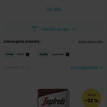
číst dále
Zobrazit filtraci
Zobrazujeme produkty
:
Zrušit všechny filtry
Zrnková
(
7
)
Forma
Mletá
Značka
Segafredo
Mletá
Mletá
(
1
)
Nejprodávanější
zobrazuji
1
-
1
z
1
Instantní
(
0
)
Kapsle
(
0
)
Pody
(
1
)
SLEVA
-32 %