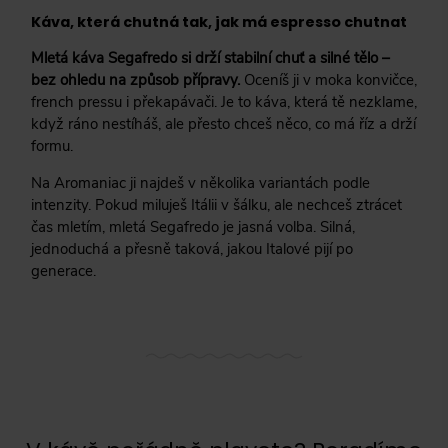
Káva, která chutná tak, jak má espresso chutnat
333 g
(
0
)
Mletá káva Segafredo si drží stabilní chuť a silné tělo –
400 g
(
0
)
bez ohledu na způsob přípravy.
Oceníš ji v moka konvičce,
500 g
(
0
)
french pressu i překapávači. Je to káva, která tě nezklame,
když ráno nestíháš, ale přesto chceš něco, co má říz a drží
625 g
(
0
)
formu.
700 g
(
0
)
Na Aromaniac ji najdeš v několika variantách podle
intenzity. Pokud miluješ Itálii v šálku, ale nechceš ztrácet
800 g
(
0
)
čas mletím, mletá Segafredo je jasná volba. Silná,
900 g
(
0
)
jednoduchá a přesně taková, jakou Italové pijí po
generace.
950 g
(
0
)
1 000 g
(
0
)
1 460 g
(
0
)
3 000 g
(
0
)
6 000 g
(
0
)