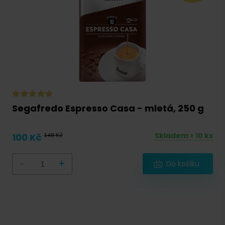
50 g
(
0
)
55 g
(
0
)
56 g
(
0
)
57 g
(
0
)
58 g
(
0
)
90 g
(
0
)
Segafredo Espresso Casa - mletá, 250 g
100 g
(
0
)
Skladem > 10 ks
100 Kč
148 Kč
111 g
(
0
)
111,6 g
(
0
)
-
+
Do košíku
112 g
(
0
)
120,6 g
(
0
)
125 g
(
0
)