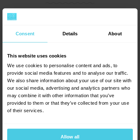
V kávě pořádně plavete? Poradíme
Consent
Details
About
vám
This website uses cookies
Rady z kávové akademie
We use cookies to personalise content and ads, to
provide social media features and to analyse our traffic.
Jak se vyrábí káva bez kofeinu?
We also share information about your use of our site with
our social media, advertising and analytics partners who
Jaký je rozdíl mezi arabikou a robustou?
may combine it with other information that you’ve
Jak připravit kávu v AeroPressu
provided to them or that they’ve collected from your use
Natural, washed a honey aneb metody zpracování
of their services.
kávy
Allow all