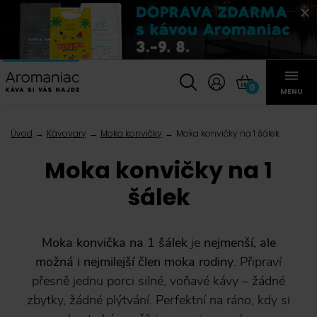
0
MENU
Úvod
Kávovary
Moka konvičky
Moka konvičky na 1 šálek
Moka konvičky na 1
šálek
Moka konvička na 1 šálek
je
nejmenší, ale
možná i nejmilejší člen moka rodiny
. Připraví
přesně jednu porci silné, voňavé kávy – žádné
zbytky, žádné plýtvání. Perfektní na ráno, kdy si