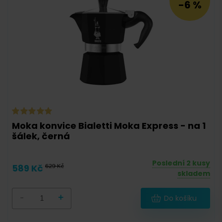
-6 %
Bialetti
(
2
)
G.A.T.
(
0
)
La Cafetière
(
0
)
Moka konvice Bialetti Moka Express - na 1
šálek, černá
Poslední 2 kusy
589 Kč
629 Kč
skladem
-
+
Do košíku