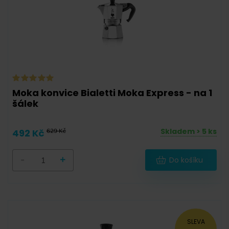
10
(
1
)
Kov (nerez ocel)
(
0
)
Hliník
(
2
)
Moka konvice Bialetti Moka Express - na 1
šálek
Skladem > 5 ks
492 Kč
629 Kč
-
+
Do košíku
-
SLEVA