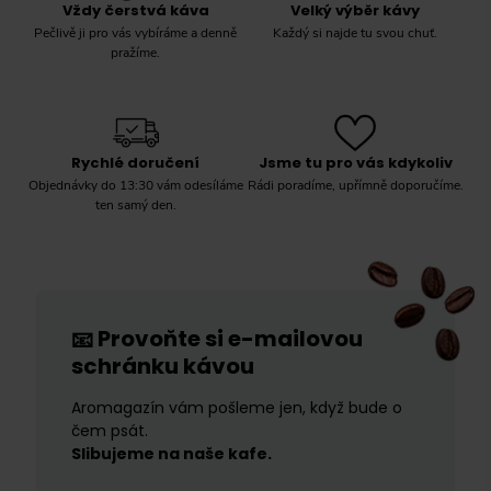
Vždy čerstvá káva
Velký výběr kávy
Pečlivě ji pro vás vybíráme a denně
Každý si najde tu svou chuť.
pražíme.
Rychlé doručení
Jsme tu pro vás kdykoliv
Objednávky do 13:30 vám odesíláme
Rádi poradíme, upřímně doporučíme.
ten samý den.
Provoňte si e-mailovou
📧
schránku kávou
Aromagazín vám pošleme jen, když bude o
čem psát.
Slibujeme na naše kafe.