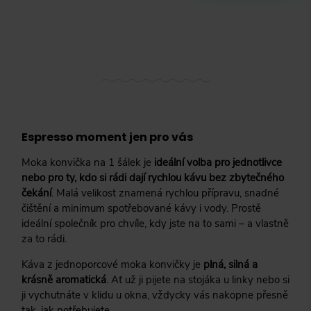
Espresso moment jen pro vás
Moka konvička na 1 šálek je
ideální volba pro jednotlivce
nebo pro ty, kdo si rádi dají rychlou kávu bez zbytečného
čekání
. Malá velikost znamená rychlou přípravu, snadné
čištění a minimum spotřebované kávy i vody. Prostě
ideální společník pro chvíle, kdy jste na to sami – a vlastně
za to rádi.
Káva z jednoporcové moka konvičky je
plná, silná a
krásně aromatická
. Ať už ji pijete na stojáka u linky nebo si
ji vychutnáte v klidu u okna, vždycky vás nakopne přesně
tak, jak potřebujete.