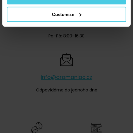
Customize
+420 277 277 949
Po–Pá: 8:00–16:30
info@aromaniac.cz
Odpovídáme do jednoho dne