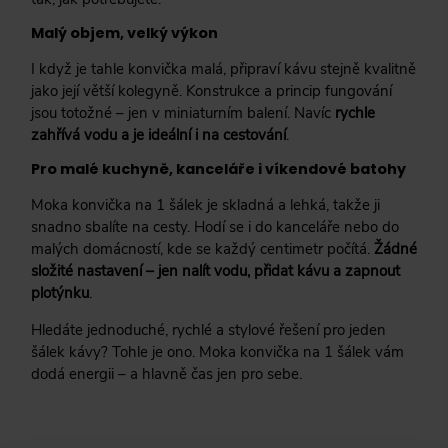
Malý objem, velký výkon
I když je tahle konvička malá, připraví kávu stejně kvalitně
jako její větší kolegyně. Konstrukce a princip fungování
jsou totožné – jen v miniaturním balení. Navíc
rychle
zahřívá vodu a je ideální i na cestování
.
Pro malé kuchyně, kanceláře i víkendové batohy
Moka konvička na 1 šálek je skladná a lehká, takže ji
snadno sbalíte na cesty. Hodí se i do kanceláře nebo do
malých domácností, kde se každý centimetr počítá.
Žádné
složité nastavení – jen nalít vodu, přidat kávu a zapnout
plotýnku
.
Hledáte jednoduché, rychlé a stylové řešení pro jeden
šálek kávy? Tohle je ono. Moka konvička na 1 šálek vám
dodá energii – a hlavně čas jen pro sebe.