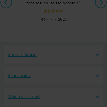
zboží rozumí, jsou to odborníci
"
Filip
•
17. 7. 2026
Vše o nákupu
Vše o nákupu
Aromaniac
Vše o nákupu
Aromaniac
Doprava a platba
Meleme o kávě
O nás
Vrácení a reklamace