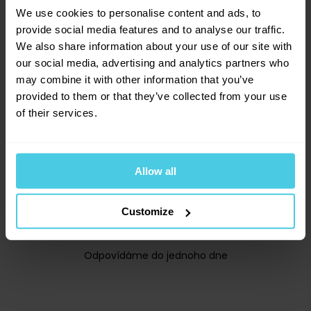
We use cookies to personalise content and ads, to
provide social media features and to analyse our traffic.
We also share information about your use of our site with
our social media, advertising and analytics partners who
may combine it with other information that you’ve
provided to them or that they’ve collected from your use
+420 277 277 949
of their services.
Po–Pá: 8:00–16:30
Allow all
Customize
info@aromaniac.cz
Odpovídáme do jednoho dne