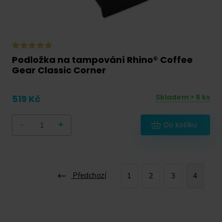
Podložka na tampování Rhino® Coffee
Gear Classic Corner
Skladem > 5 ks
519 Kč
-
+
Do košíku
Předchozí
1
2
3
4