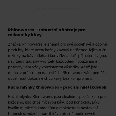
Rhinowares – robustní nástroje pro
milovníky kávy
Značka Rhinowares je známá pro své spolehlivé a odolné
produkty, které ocení každý kávový nadšenec. Jejich ruční
mlýnky na kávu, šlehací konvičky a další příslušenství jsou
navrženy tak, aby vydržely každodenní používání a
poskytly vám vždy konzistentní výsledky. Ať už jste
doma, v práci nebo na cestách, Rhinowares vám pomůže
dosáhnout dokonalé chuti kávy bez kompromisů.
Ruční mlýnky Rhinowares – precizní mletí kdekoli
Ruční mlýnky Rhinowares jsou ideálním společníkem pro
každého, kdo chce mít svou kávu pod kontrolou. Díky
kvalitním mlecím kamenům a možnostem nastavení
hrubosti si můžete namlít kávu přesně podle svých