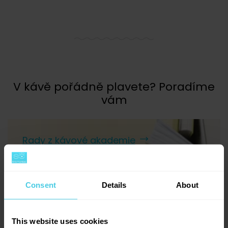
V kávě pořádně plavete? Poradíme
vám
Rady z kávové akademie
Jaký je rozdíl mezi arabikou a robustou?
Natural, washed a honey aneb metody zpracování
Consent
Details
About
kávy
Domácí cupping aneb hodnocení kávy
Jak připravit kávu v AeroPressu
This website uses cookies