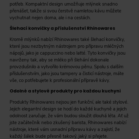
potřeb. Kompaktní design umožňuje mlýnek snadno
přenášet, takže si svou čerstvě namletou kávu můžete
vychutnat nejen doma, ale i na cestách.
Šlehací konvičky a příslušenství Rhinowares
Kromě mlýnků nabízí Rhinowares také šlehací konvičky,
které jsou nezbytným nástrojem pro přípravu mléčných
nápojů, jako je cappuccino nebo latté. Tyto konvičky jsou
navrženy tak, aby se mléko při šlehání dokonale
provzdušnilo a vytvořilo krémovou pěnu. Spolu s dalším
příslušenstvím, jako jsou tampery a čisticí nástroje, máte
vše, co potřebujete k profesionální přípravě kávy.
Odolné a stylové produkty pro každou kuchyni
Produkty Rhinowares nejsou jen funkční, ale také stylové.
Jejich elegantní design se hodí do každé kuchyně a jejich
odolnost zaručuje, že vám budou sloužit dlouhá léta. Ať už
jste začátečník nebo zkušený barista, Rhinowares nabízí
nástroje, které vám usnadní přípravu kávy a zajistí, že
každý šálek bude přesně takový, jaký si přejete.