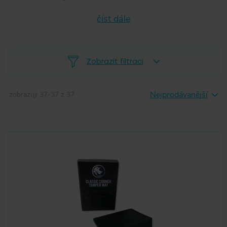
číst dále
Zobrazit filtraci
Nejprodávanější
zobrazuji
37
-
37
z
37
-