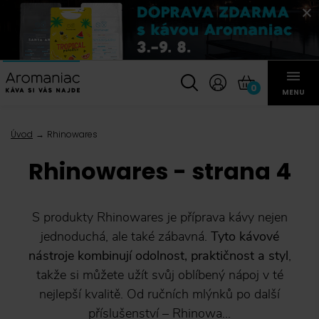
0
MENU
Úvod
Rhinowares
Rhinowares - strana 4
S produkty Rhinowares je příprava kávy nejen
jednoduchá, ale také zábavná.
Tyto kávové
nástroje kombinují odolnost, praktičnost a styl
,
takže si můžete užít svůj oblíbený nápoj v té
nejlepší kvalitě. Od ručních mlýnků po další
příslušenství – Rhinowa...