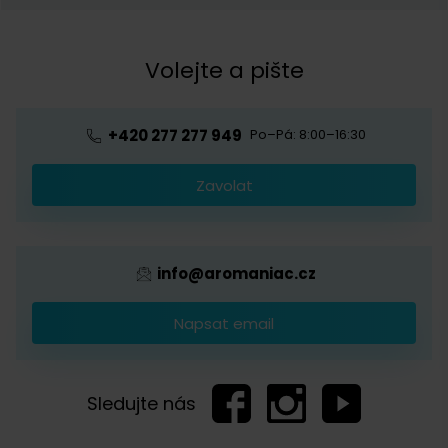
Meleme o kávě
Kontakt
Obchodní podmínky
Kávová akademie
Volejte a pište
Pražírna
Ochrana osobních údajů
Blog o kávě
Předplatné kávy
Velkoobchod
+420 277 277 949
Po–Pá: 8:00–16:30
Káva s logem firmy
Zavolat
Provizní systém
info@aromaniac.cz
Napsat email
Sledujte nás