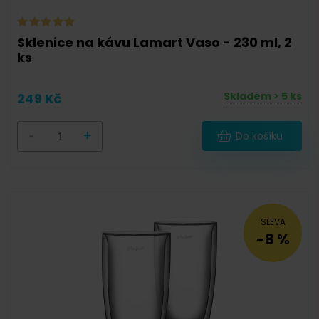
0,06 l
(
1
)
Sklenice na kávu Lamart Vaso - 230 ml, 2
ks
0,075 l
(
0
)
0,08 l
(
1
)
Skladem > 5 ks
249 Kč
0,09 l
(
1
)
-
+
Do košíku
0,2 l
(
1
)
0,22 l
(
1
)
0,23 l
(
1
)
0,25 l
(
1
)
SLEVA
-8 %
0,27 l
(
1
)
0,3 l
(
0
)
0,33 l
(
2
)
0,35 l
(
1
)