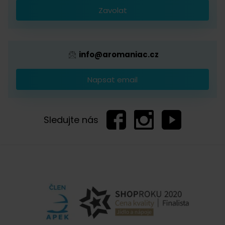
Zavolat
Provizní systém
info@aromaniac.cz
Napsat email
Sledujte nás