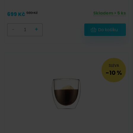
Skladem > 5 ks
699 Kč
939 Kč
-
+
Do košíku
SLEVA
-10 %