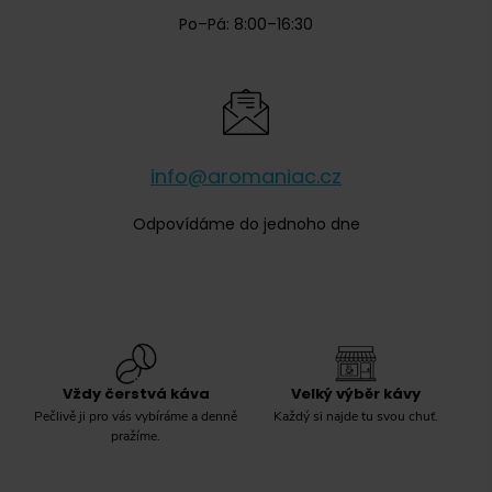
Po–Pá: 8:00–16:30
info@aromaniac.cz
Odpovídáme do jednoho dne
Vždy čerstvá káva
Velký výběr kávy
Pečlivě ji pro vás vybíráme a denně
Každý si najde tu svou chuť.
pražíme.