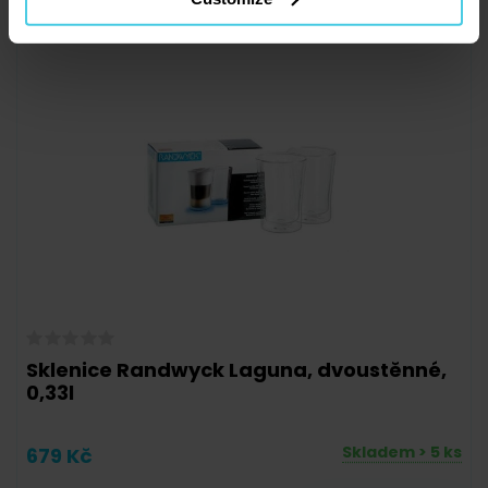
Sklenice Randwyck Laguna, dvoustěnné,
0,33l
Skladem > 5 ks
679 Kč