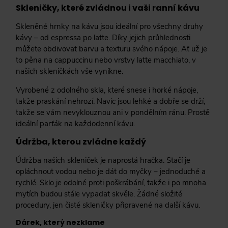
Skleničky, které zvládnou i vaši ranní kávu
Skleněné hrnky na kávu jsou ideální pro všechny druhy
kávy – od espressa po latte. Díky jejich průhlednosti
můžete obdivovat barvu a texturu svého nápoje. Ať už je
to pěna na cappuccinu nebo vrstvy latte macchiato, v
našich skleničkách vše vynikne.
Vyrobené z odolného skla, které snese i horké nápoje,
takže praskání nehrozí. Navíc jsou lehké a dobře se drží,
takže se vám nevyklouznou ani v pondělním ránu. Prostě
ideální parťák na každodenní kávu.
Údržba, kterou zvládne každý
Údržba našich skleniček je naprostá hračka. Stačí je
opláchnout vodou nebo je dát do myčky – jednoduché a
rychlé. Sklo je odolné proti poškrábání, takže i po mnoha
mytích budou stále vypadat skvěle. Žádné složité
procedury, jen čisté skleničky připravené na další kávu.
Dárek, který nezklame