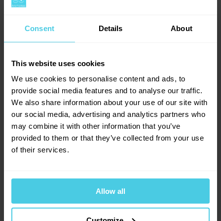
Consent
Details
About
This website uses cookies
We use cookies to personalise content and ads, to
provide social media features and to analyse our traffic.
We also share information about your use of our site with
our social media, advertising and analytics partners who
may combine it with other information that you’ve
Sklenice na espresso La Cafetière Jack,
provided to them or that they’ve collected from your use
dvoustěnné - 4 ks
of their services.
Skladem > 5 ks
499 Kč
Allow all
-
+
Do košíku
Customize