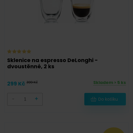
Hrnek
(
1
)
Šálek
(
13
)
Šálek s podšálkem
(
1
)
Sklenice
Sklenice
(
13
)
Podšálek
(
1
)
Sklenice na espresso DeLonghi -
dvoustěnné, 2 ks
Skladem > 5 ks
299 Kč
399 Kč
-
+
Do košíku
-