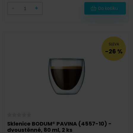
-
+
Do košíku
SLEVA
-26 %
Sklenice BODUM® PAVINA (4557-10) -
dvoustěnné, 80 ml, 2 ks