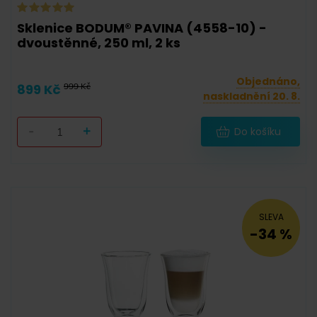
Sklenice BODUM® PAVINA (4558-10) -
dvoustěnné, 250 ml, 2 ks
Objednáno,
899 Kč
999 Kč
naskladnění 20. 8.
-
+
Do košíku
SLEVA
-34 %