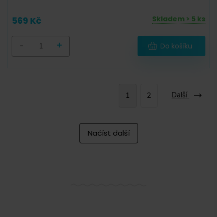
Skladem > 5 ks
569 Kč
-
+
Do košíku
Další
1
2
Načíst další