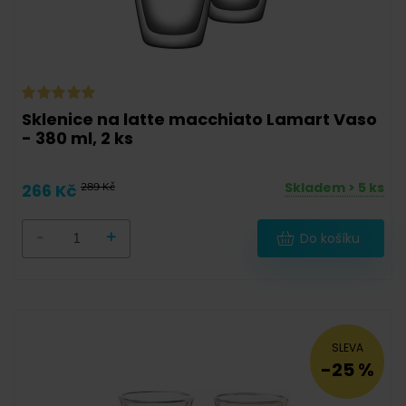
0,38 l
(
1
)
0,45 l
(
1
)
Sklenice na latte macchiato Lamart Vaso
- 380 ml, 2 ks
Sklo
(
13
)
Skladem > 5 ks
266 Kč
289 Kč
Keramika
(
0
)
Porcelán
(
0
)
-
+
Do košíku
2
4
SLEVA
ks
ks
-25 %