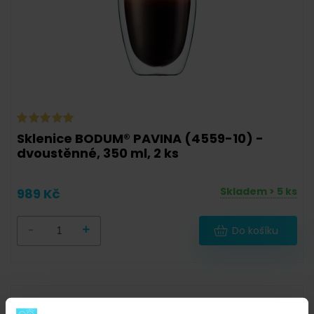
Sklenice BODUM® PAVINA (4559-10) -
dvoustěnné, 350 ml, 2 ks
Skladem > 5 ks
989 Kč
-
+
Do košíku