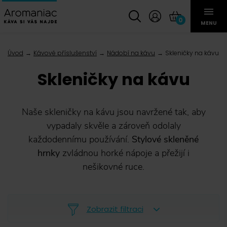
0
MENU
Úvod
Kávové příslušenství
Nádobí na kávu
Skleničky na kávu
Skleničky na kávu
Naše skleničky na kávu jsou navržené tak, aby
vypadaly skvěle a zároveň odolaly
každodennímu používání.
Stylové skleněné
hrnky
zvládnou horké nápoje a přežijí i
nešikovné ruce.
Zobrazit filtraci