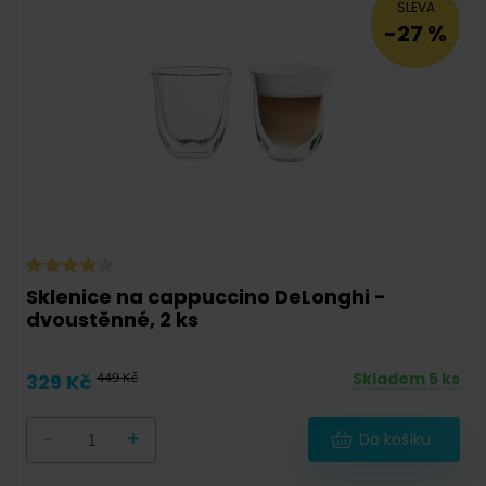
SLEVA
-27 %
Sklenice na cappuccino DeLonghi -
dvoustěnné, 2 ks
Skladem 5 ks
329 Kč
449 Kč
-
+
Do košíku