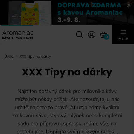
0
MENU
Úvod
XXX Tipy na dárky
XXX Tipy na dárky
Najít ten správný dárek pro milovníka kávy
může být někdy oříšek. Ale nezoufejte, u nás
určitě najdete to pravé. Ať už hledáte kvalitní
zrnkovou kávu, stylový mlýnek nebo kompletní
sadu pro přípravu espressa, máme vše, co
potřebujete.
Dopřejte svým blízkým rados...