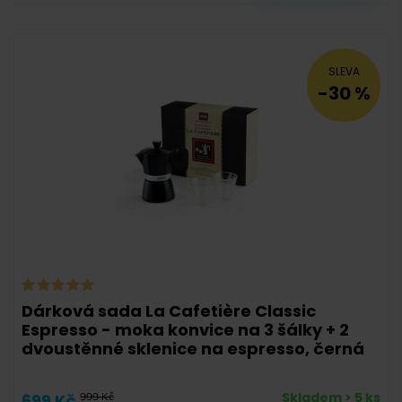
SLEVA
-30 %
Dárková sada La Cafetière Classic
Espresso - moka konvice na 3 šálky + 2
dvoustěnné sklenice na espresso, černá
Skladem > 5 ks
699 Kč
999 Kč