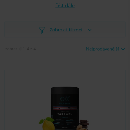
číst dále
Zobrazit filtraci
Nejprodávanější
zobrazuji
1
-
4
z
4
-
Aromaniac
(
2
)
La Cafetière
(
2
)