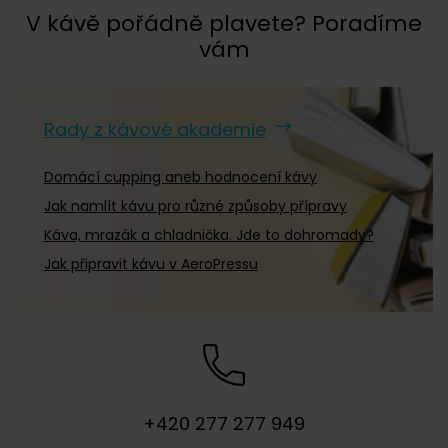
V kávě pořádně plavete? Poradíme
vám
Rady z kávové akademie
Domácí cupping aneb hodnocení kávy
Jak namlít kávu pro různé způsoby přípravy
Káva, mrazák a chladnička. Jde to dohromady?
Jak připravit kávu v AeroPressu
+420 277 277 949