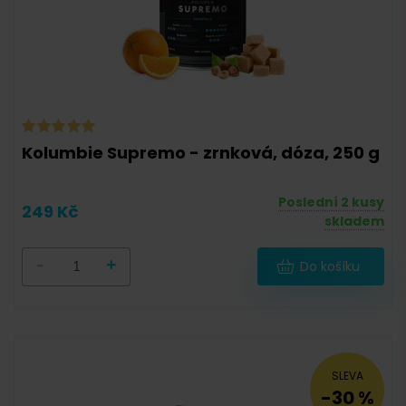
Kolumbie Supremo - zrnková, dóza, 250 g
Poslední 2 kusy
249 Kč
skladem
-
+
Do košíku
SLEVA
-30 %