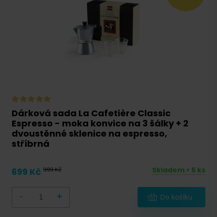
Dárková sada La Cafetière Classic
Espresso - moka konvice na 3 šálky + 2
dvoustěnné sklenice na espresso,
stříbrná
Skladem > 5 ks
699 Kč
999 Kč
-
+
Do košíku