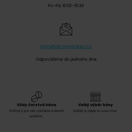
Po–Pá: 8:00–16:30
info@aromaniac.cz
Odpovídáme do jednoho dne
Vždy čerstvá káva
Velký výběr kávy
Pečlivě ji pro vás vybíráme a denně
Každý si najde tu svou chuť.
pražíme.