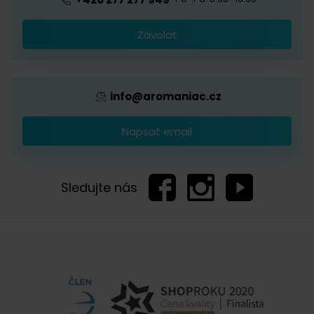
Káva s logem firmy
Zavolat
Provizní systém
info@aromaniac.cz
Napsat email
Sledujte nás