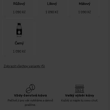
Růžový
Liliový
Mátový
1 090 Kč
1 090 Kč
1 090 Kč
Černý
1 090 Kč
Zobrazit všechny varianty
(
5
)
Vždy čerstvá káva
Velký výběr kávy
Pečlivě ji pro vás vybíráme a denně
Každý si najde tu svou chuť.
pražíme.