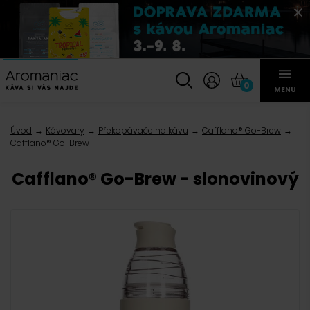
0
MENU
Úvod
Kávovary
Překapávače na kávu
Cafflano® Go-Brew
Cafflano® Go-Brew
Cafflano® Go-Brew - slonovinový