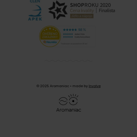
Nikaragua Fincas Mierisch - zrnková,
250 g
© 2025 Aromaniac
• made by
Involve
Rázná, jemná, ale vyvážená.
Bohatá chuť kávy z rodinné
farmy Mierisch kombinuje
pomerančové tóny s výrazným
čokoládovým aroma
. Prvotní svěžest dokonale doplňuje
lehké tělo, ve kterém ucítíte sladký karamel.
Skladem 7 ks
259 Kč