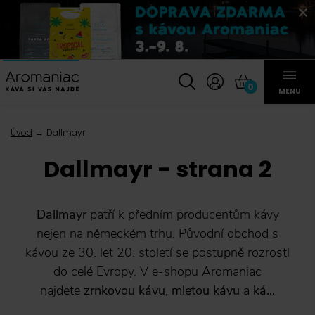
0
MENU
Úvod
Dallmayr
Dallmayr - strana 2
Dallmayr
patří k předním producentům kávy
nejen na německém trhu. Původní obchod s
kávou ze 30. let 20. století se postupně rozrostl
do celé Evropy. V e-shopu Aromaniac
najdete
zrnkovou kávu
,
mletou kávu
a
ká...