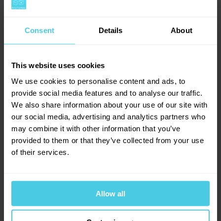
V kávě pořádně plavete? Poradíme
vám
Consent
Details
About
Rady z kávové akademie
This website uses cookies
Jak namlít kávu pro různé způsoby přípravy
We use cookies to personalise content and ads, to
Jak připravit espresso?
provide social media features and to analyse our traffic.
We also share information about your use of our site with
Domácí cupping aneb hodnocení kávy
our social media, advertising and analytics partners who
Jak se káva pěstuje?
may combine it with other information that you’ve
provided to them or that they’ve collected from your use
of their services.
Allow all
+420 277 277 949
Po–Pá: 8:00–16:30