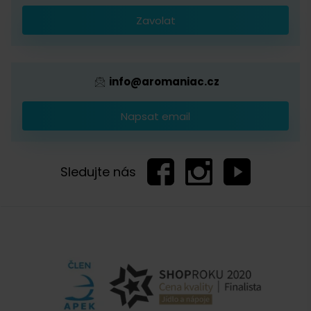
Káva s logem firmy
Zavolat
Provizní systém
info@aromaniac.cz
Napsat email
Sledujte nás