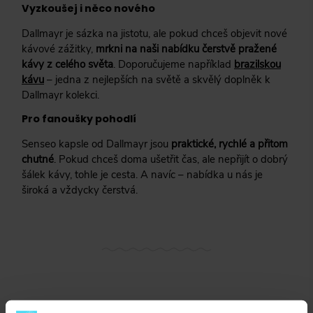
Vyzkoušej i něco nového
Dallmayr je sázka na jistotu, ale pokud chceš objevit nové
kávové zážitky,
mrkni na naši nabídku čerstvě pražené
kávy z celého světa
. Doporučujeme například
brazilskou
kávu
– jedna z nejlepších na světě a skvělý doplněk k
Dallmayr kolekci.
Pro fanoušky pohodlí
Senseo kapsle od Dallmayr jsou
praktické, rychlé a přitom
chutné
. Pokud chceš doma ušetřit čas, ale nepřijít o dobrý
šálek kávy, tohle je cesta. A navíc – nabídka u nás je
široká a vždycky čerstvá.