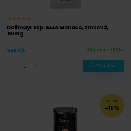
Dallmayr Espresso Monaco, zrnková,
1000g
Skladem > 100 ks
999 Kč
-
+
Do košíku
SLEVA
-11 %