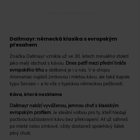
Dallmayr: německá klasika s evropským
přesahem
Značka Dallmayr vznikla už ve 30. letech minulého století
jako malý obchod s kávou.
Dnes patří mezi přední hráče
evropského trhu
a oblíbená je i u nás. V e-shopu
Aromaniac najdeš zrnkovou i mletou kávu, ale také kapsle
typu Senseo – a to vše s typickou německou pečlivostí.
Káva, která nezklame
Dallmayr nabízí vyváženou, jemnou chuť s klasickým
evropským profilem
. Je ideální volbou pro ty, kteří hledají
poctivou každodenní kávu bez překvapení. Ať už sáhneš
po mleté nebo zrnkové, vždy dostaneš spolehlivý šálek
plný chuti.