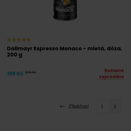
Dallmayr Espresso Monaco - mletá, dóza,
200 g
Dočasně
199 Kč
223 Kč
vyprodáno
Předchozí
1
2