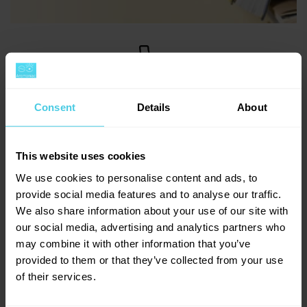
+420 277 277 949
Consent
Details
About
Po–Pá: 8:00–16:30
This website uses cookies
We use cookies to personalise content and ads, to
provide social media features and to analyse our traffic.
We also share information about your use of our site with
info@aromaniac.cz
our social media, advertising and analytics partners who
may combine it with other information that you’ve
Odpovídáme do jednoho dne
provided to them or that they’ve collected from your use
of their services.