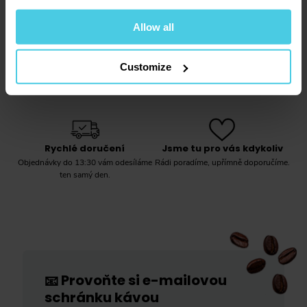
Allow all
Vždy čerstvá káva
Velký výběr kávy
Customize
Pečlivě ji pro vás vybíráme a denně
Každý si najde tu svou chuť.
pražíme.
Rychlé doručení
Jsme tu pro vás kdykoliv
Objednávky do 13:30 vám odesíláme
Rádi poradíme, upřímně doporučíme.
ten samý den.
Provoňte si e-mailovou
📧
schránku kávou