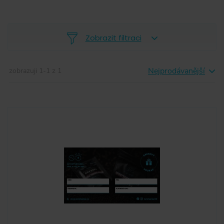
Zobrazit filtraci
Nejprodávanější
zobrazuji
1
-
1
z
1
-
Aromaniac
(
1
)