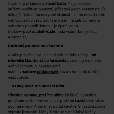
Vlastně to je taková
platební karta
. Na jeden nákup
můžete použít víc poukazů, případně jeden poukaz na víc
nákupů. Dokud mu
nevyprší platnost
– nebo nevyčerpáte
nabitou částku. Jestli zavítáte k
nám na Letnou
nebo si
vyberte v pohodlí domova, je úplně jedno.
Dárkový
poukaz platí všude
. Teda všude, kde je
káva
Aromaniac
.
Dárkový poukaz na všechno
A taky pro všechny. U nás si vybere fakt každý –
od
milovníků klasicky až po fajnšmekry
, co nepijí nic jiného
než
výběrovku
. V nabídce totiž
máme
značkové
příslušenství
, kávu
a hromadu dalších
nezbytností.
… a taky pražíme vlastní kávu
Všechno, co víme, pražíme přímo do šálků
. Vybíráme,
přebíráme a staráme se. Navíc
pražíme každý den
, takže
jsou naše
kávy Aromaniac
pořád čerstvé. S každou z nich
objevíte jinou vůni i tóny. Proto se v naší kávě každý