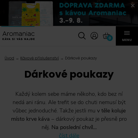
0
MENU
Úvod
Kávové příslušenství
Dárkové poukazy
Dárkové poukazy
Každý kolem sebe máme někoho, kdo bez ní
nedá ani ránu. Ale trefit se do chuti nemusí být
vůbec jednoduché. Takže jestli mu
v těle koluje
místo krve
káva
– dárkový poukaz je přesně pro
něj.
Na poslední chvíl...
číst dále