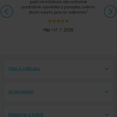
paní na infolince vše ochotně
podrobně vysvětlila a poradila, svému
zboží rozumí, jsou to odborníci
"
Filip
•
17. 7. 2026
Vše o nákupu
Vše o nákupu
Aromaniac
Vše o nákupu
Aromaniac
Doprava a platba
Meleme o kávě