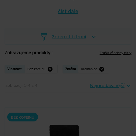
číst dále
Zobrazit filtraci
Zobrazujeme produkty
:
Zrušit všechny filtry
Zrnková
(
2
)
Vlastnosti
Bez kofeinu
Značka
Aromaniac
Mletá
(
2
)
Nejprodávanější
zobrazuji
1
-
4
z
4
Instantní
(
0
)
Kapsle
(
0
)
Pody
(
0
)
BEZ KOFEINU