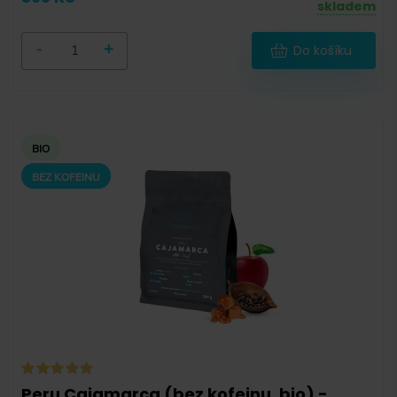
skladem
12 000 g
(
0
)
18 000 g
(
0
)
-
+
Do košíku
BIO
-
BEZ KOFEINU
Sáček
(
4
)
Dóza
(
0
)
Degustační balíček
(
0
)
Peru Cajamarca (bez kofeinu, bio) -