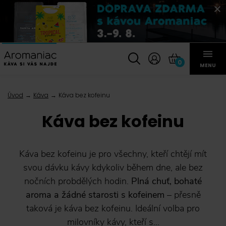
0
MENU
Úvod
Káva
Káva bez kofeinu
Káva bez kofeinu
Káva bez kofeinu je pro všechny, kteří chtějí mít
svou dávku kávy kdykoliv během dne, ale bez
nočních probdělých hodin.
Plná chuť, bohaté
aroma a žádné starosti s kofeinem
– přesně
taková je káva bez kofeinu. Ideální volba pro
milovníky kávy, kteří s...