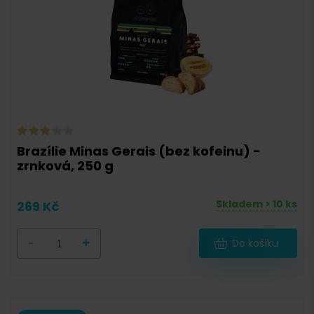
50 g
(
0
)
55 g
(
0
)
56 g
(
0
)
57 g
(
0
)
58 g
(
0
)
90 g
(
0
)
Brazílie Minas Gerais (bez kofeinu) -
zrnková, 250 g
100 g
(
0
)
111 g
(
0
)
Skladem > 10 ks
269 Kč
111,6 g
(
0
)
-
+
Do košíku
112 g
(
0
)
120,6 g
(
0
)
125 g
(
0
)