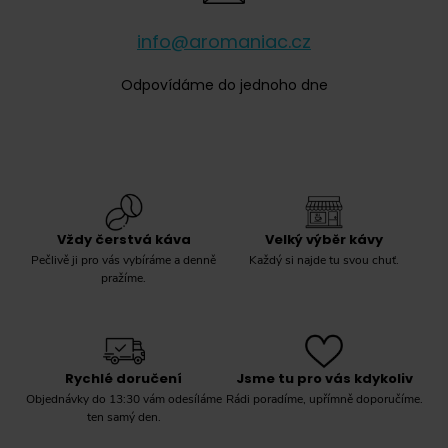
Lavazza
(
6
)
info@aromaniac.cz
Lucaffé
(
0
)
Melitta
(
0
)
Odpovídáme do jednoho dne
Mokarico
(
0
)
Nescafé
(
0
)
Pellini
(
0
)
Rioba
(
0
)
Vždy čerstvá káva
Velký výběr kávy
Pečlivě ji pro vás vybíráme a denně
Každý si najde tu svou chuť.
Segafredo
(
0
)
pražíme.
Tchibo
(
0
)
Velatto
(
0
)
Vergnano
(
0
)
Rychlé doručení
Jsme tu pro vás kdykoliv
Objednávky do 13:30 vám odesíláme
Rádi poradíme, upřímně doporučíme.
Vettori
(
0
)
ten samý den.