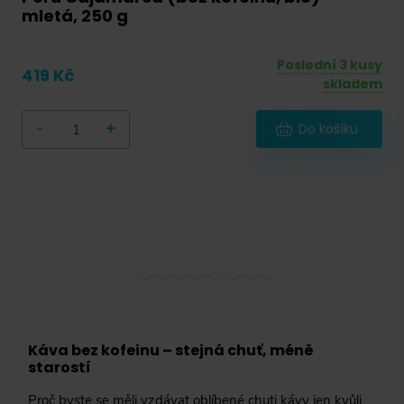
Krabička
(
0
)
mletá, 250 g
Dárkové balení
(
0
)
Poslední 3 kusy
419 Kč
skladem
-
+
Do košíku
Cibetková
(
1
)
Bez kofeinu
Bez kofeinu
(
4
)
Certifikát Rainforest Alliance
(
1
)
Bio
(
2
)
Výběrová
(
9
)
Test roast
(
3
)
Káva bez kofeinu – stejná chuť, méně
starostí
Proč byste se měli vzdávat oblíbené chuti kávy jen kvůli