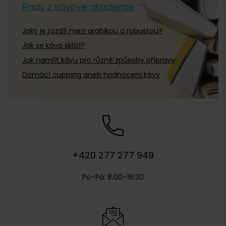
Rady z kávové akademie
Aromaniac
Aromaniac
(
4
)
Jaký je rozdíl mezi arabikou a robustou?
Bristot
(
0
)
Jak se káva sklízí?
Dallmayr
(
2
)
Jak namlít kávu pro různé způsoby přípravy
DeLonghi
(
0
)
Domácí cupping aneb hodnocení kávy
Douwe Egberts
(
0
)
Gimoka
(
0
)
Ginevra
(
0
)
Hausbrandt
(
0
)
+420 277 277 949
Illy
(
3
)
Julius Meinl
(
0
)
Po–Pá: 8:00–16:30
Káva Mövenpick
(
0
)
Kimbo
(
0
)