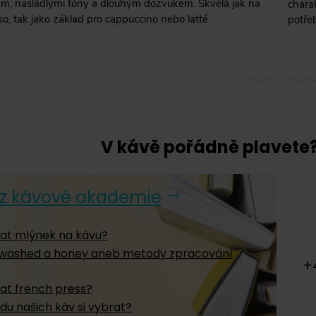
m, nasládlými tóny a dlouhým dozvukem. Skvělá jak na
chara
so, tak jako základ pro cappuccino nebo latté.
potřeb
V kávě pořádně plavete
z kávové akademie
at mlýnek na kávu?
, washed a honey aneb metody zpracování
+
at french press?
du našich káv si vybrat?