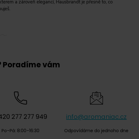
kterem a zároveň elegancí, Hausbrandt je přesně to, co
uješ.
? Poradíme vám
420 277 277 949
info@aromaniac.cz
Po–Pá: 8:00–16:30
Odpovídáme do jednoho dne