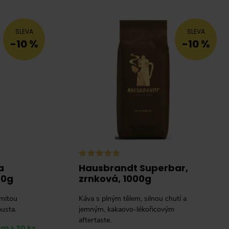
SLEVA
SLEVA
-10 %
-10 %
a
Hausbrandt Superbar,
00g
zrnková, 1000g
emitou
Káva s plným tělem, silnou chutí a
usta.
jemným, kakaovo-lékořicovým
aftertaste.
m > 20 ks