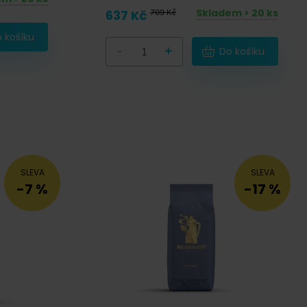
Skladem > 20 ks
637 Kč
709 Kč
 košíku
-
+
Do košíku
SLEVA
SLEVA
-7 %
-17 %