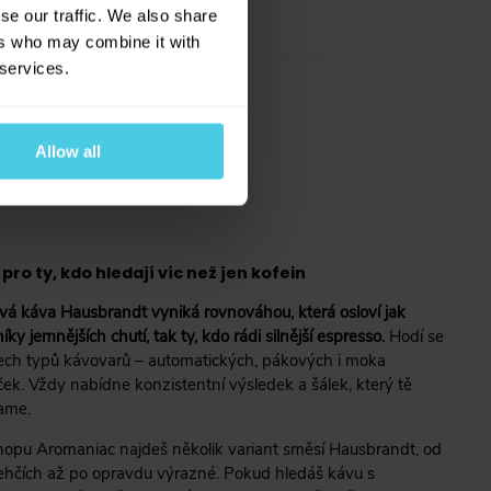
se our traffic. We also share
ers who may combine it with
 services.
áním
Allow all
osobních
pro ty, kdo hledají víc než jen kofein
vá káva Hausbrandt vyniká rovnováhou, která osloví jak
íky jemnějších chutí, tak ty, kdo rádi silnější espresso.
Hodí se
ech typů kávovarů – automatických, pákových i moka
ček. Vždy nabídne konzistentní výsledek a šálek, který tě
ame.
hopu Aromaniac najdeš několik variant směsí Hausbrandt, od
lehčích až po opravdu výrazné. Pokud hledáš kávu s