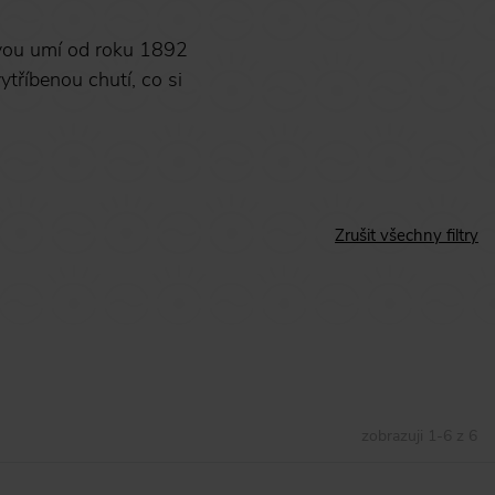
vou umí od roku 1892
tříbenou chutí, co si
Zrušit všechny filtry
zobrazuji
1
-
6
z
6