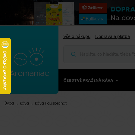
Vše o nákupu
Doprava a platba
ČERSTVĚ PRAŽENÁ KÁVA
Úvod
Káva
Káva Hausbrandt