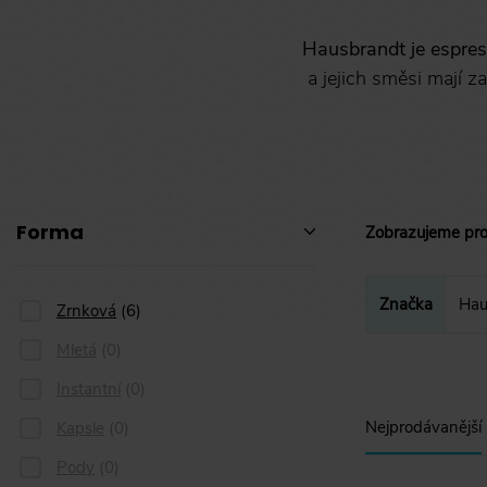
Hausbrandt je espress
a jejich směsi mají 
Forma
Zobrazujeme pr
Značka
Hau
Zrnková
Zrnková
(
6
)
Mletá
(
0
)
Instantní
(
0
)
Nejprodávanější
Kapsle
(
0
)
Pody
(
0
)