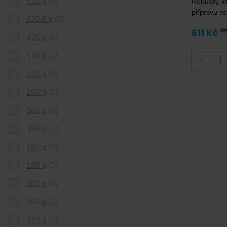
112 g
(
0
)
Robusty, kt
přípravu es
120,6 g
(
0
)
611 Kč
69
125 g
(
0
)
128 g
(
0
)
-
131 g
(
0
)
160 g
(
0
)
183 g
(
0
)
186 g
(
0
)
187 g
(
0
)
196 g
(
0
)
200 g
(
0
)
203 g
(
0
)
210 g
(
0
)