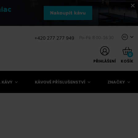
+420 277 277 949
Po–Pá: 8:00–16:30
Kč
0
PŘIHLÁŠENÍ
KOŠÍK
 KÁVY
KÁVOVÉ PŘÍSLUŠENSTVÍ
ZNAČKY