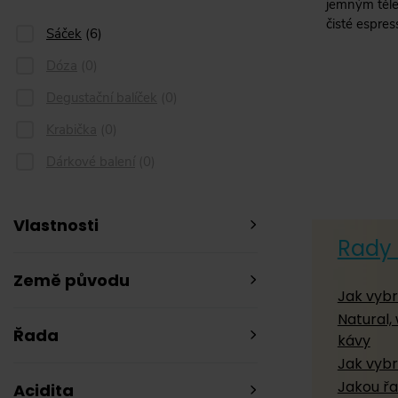
jemným těle
čisté espres
Sáček
(
6
)
Dóza
(
0
)
Degustační balíček
(
0
)
Krabička
(
0
)
Dárkové balení
(
0
)
Vlastnosti
Rady 
Země původu
Jak vybr
Natural
Řada
kávy
Jak vybr
Jakou řa
Acidita