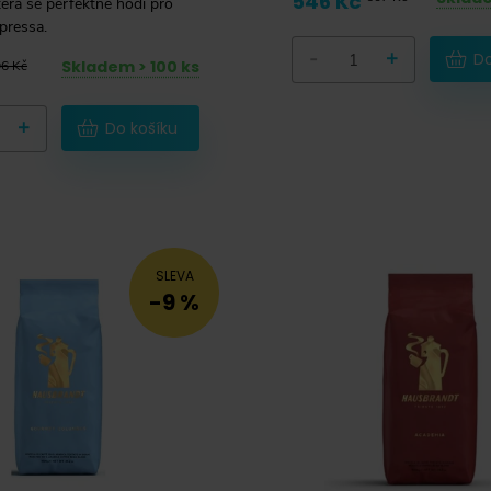
546 Kč
erá se perfektně hodí pro
pressa.
-
+
Do
Skladem > 100 ks
6 Kč
+
Do košíku
SLEVA
-9 %