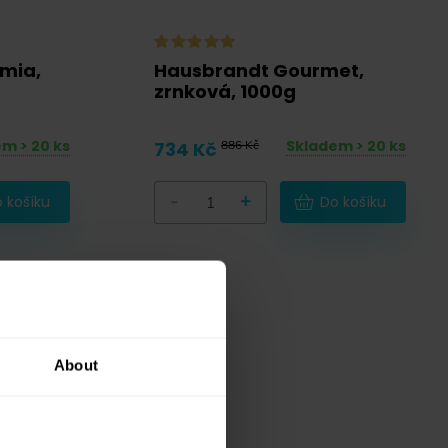
mia,
Hausbrandt Gourmet,
zrnková, 1000g
m > 20 ks
Skladem > 20 ks
734 Kč
886 Kč
-
+
 košíku
Do košíku
About
nou kávu
 adresu
Navíc
a