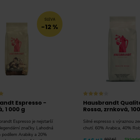
SLEVA
-12 %
andt Espresso -
Hausbrandt Qualit
, 1 000 g
Rossa, zrnková, 10
randt Espresso je nejstarší
Silné espresso s výraznou z
 legendární značky. Lahodná
chutí. 60% Arabica, 40% Rob
 podílem Arabiky a 20%
Sklade
607 Kč