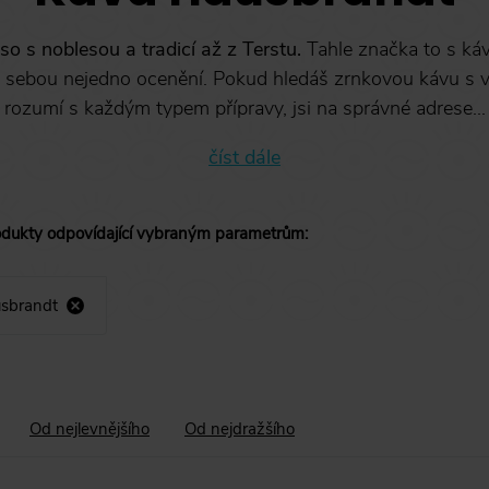
o s noblesou a tradicí až z Terstu.
Tahle značka to s ká
za sebou nejedno ocenění. Pokud hledáš zrnkovou kávu s vy
rozumí s každým typem přípravy, jsi na správné adrese...
číst dále
odukty
odpovídající vybraným parametrům
:
sbrandt
Od nejlevnějšího
Od nejdražšího