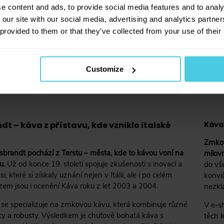
novinkách na našem e-shopu!
e content and ads, to provide social media features and to analy
 our site with our social media, advertising and analytics partn
 provided to them or that they’ve collected from your use of their
Přihlásit se a získat slevu
Odesláním e-mailové adresy souhlasíte se zasíl
Customize
obchodních sdělení dle
informací o zpracování 
údajů
.
t – káva z přístavu, kde vzniklo italské
Káva 
Zrnko
brandt pochází z Terstu – města, kde to kávou voní na
milovn
u.
Už od konce 19. století spojuje zkušenosti s inovací a
do vš
, které si získaly uznání nejen v Itálii, ale i po celém
konvi
zem jsou i ocenění Káva roku z let 2003 a 2004.
nezkl
se specializuje na zrnkovou kávu, která kombinuje různé
V e-s
ky a robusty. Výsledkem je chuťově bohatá káva s
těch 