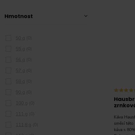
Hmotnost
50 g
(
0
)
55 g
(
0
)
56 g
(
0
)
57 g
(
0
)
58 g
(
0
)
90 g
(
0
)
Hausbr
100 g
(
0
)
zrnková
111 g
(
0
)
Káva Hausb
směsí této
111,6 g
(
0
)
káva s 80%