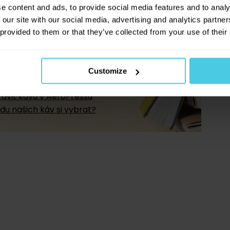
e content and ads, to provide social media features and to analy
 our site with our social media, advertising and analytics partn
 provided to them or that they’ve collected from your use of their
z kávové akademie
áva pěstuje?
Customize
+
 vlastně káva?
ravit kávu v AeroPressu
du našich káv si vybrat?