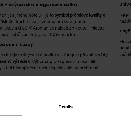
k – švýcarská elegance v šálku
Unive
Její j
ení jen jméno hotelu – je to
symbol prémiové kvality a
každý
řístupu
. Jejich káva je známá pro svou jemnost,
a luxusní chuť. V Aromaniac najdeš zrnkovou i mletou
Když 
ick – obě varianty jako 100% arabiku.
Möven
ou ocení každý
nenáp
každé
ick je jako švýcarské hodinky –
funguje přesně a vždy
kávaný výsledek
. Výborná pro espresso, moka i filtr.
ty, kteří hledají něco trochu lepšího, ale ne přehnaně
Details
V kávě pořádně plavete