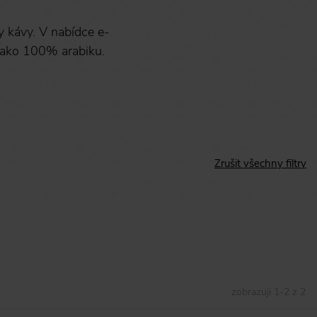
y kávy. V nabídce e-
 jako 100% arabiku.
Zrušit všechny filtry
zobrazuji
1
-
2
z
2