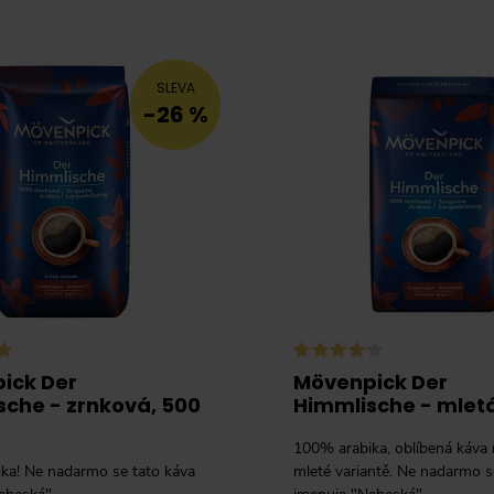
SLEVA
-26 %
ick Der
Mövenpick Der
sche - zrnková, 500
Himmlische - mletá
100% arabika, oblíbená káva n
ka! Ne nadarmo se tato káva
mleté variantě. Ne nadarmo s