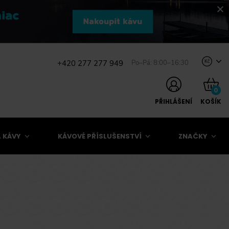
+420 277 277 949
Po–Pá: 8:00–16:30
Kč
0
PŘIHLÁŠENÍ
KOŠÍK
 KÁVY
KÁVOVÉ PŘÍSLUŠENSTVÍ
ZNAČKY