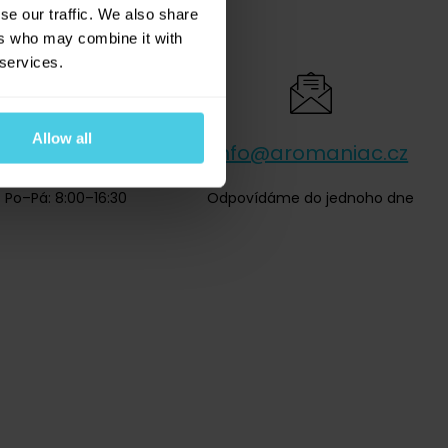
se our traffic. We also share
ers who may combine it with
 services.
Allow all
420 277 277 949
info@aromaniac.cz
Po–Pá: 8:00–16:30
Odpovídáme do jednoho dne