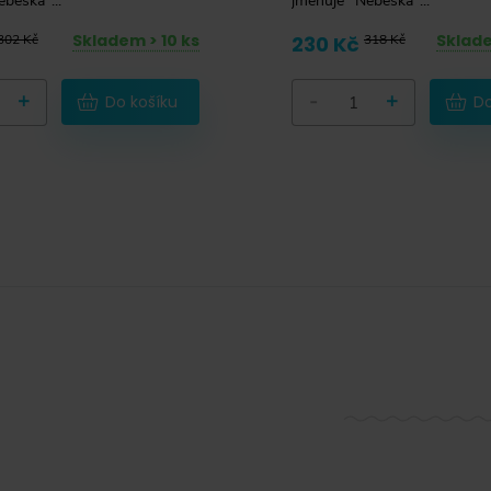
beská"...
jmenuje "Nebeská"...
Skladem > 10 ks
Sklade
302 Kč
230 Kč
318 Kč
+
-
+
Do košíku
Do