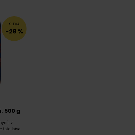
SLEVA
-28 %
, 500 g
yní i v
e tato káva