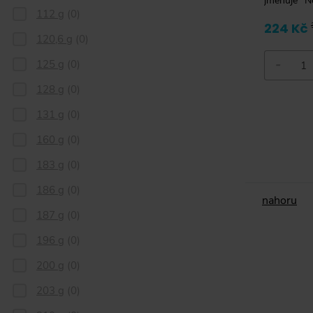
jmenuje "Ne
112 g
(
0
)
224 Kč
120,6 g
(
0
)
-
125 g
(
0
)
128 g
(
0
)
131 g
(
0
)
160 g
(
0
)
183 g
(
0
)
186 g
(
0
)
nahoru
187 g
(
0
)
196 g
(
0
)
200 g
(
0
)
203 g
(
0
)