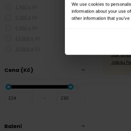
We use cookies to personalis
1 460 g
(
0
)
information about your use of
3 000 g
(
0
)
other information that you’ve
Rady 
6 000 g
(
0
)
12 000 g
(
0
)
Jak se k
Co je to
18 000 g
(
0
)
Jak přip
Jakou řa
Cena (Kč)
-
Balení