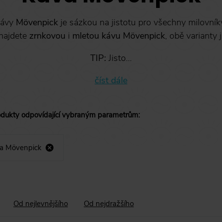
kávy
Mövenpick
je sázkou na jistotu pro všechny milovník
najdete
zrnkovou
i
mletou kávu Mövenpick
, obě varianty
TIP:
Jisto...
číst dále
odukty
odpovídající vybraným parametrům
:
a Mövenpick
Od nejlevnějšího
Od nejdražšího