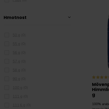
Hmotnost
50 g
(
0
)
55 g
(
0
)
56 g
(
0
)
57 g
(
0
)
58 g
(
0
)
90 g
(
0
)
Mövenp
100 g
(
0
)
Himmli
g
111 g
(
0
)
100% arabi
111,6 g
(
0
)