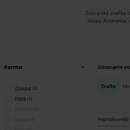
Švýcarská značka 
shopu Aromaniac 
Forma
Zobrazujeme pr
Značka
Káv
Zrnková
Zrnková
(
1
)
Mletá
Mletá
(
1
)
Instantní
(
0
)
Nejprodávanější
Kapsle
(
0
)
Pody
(
0
)