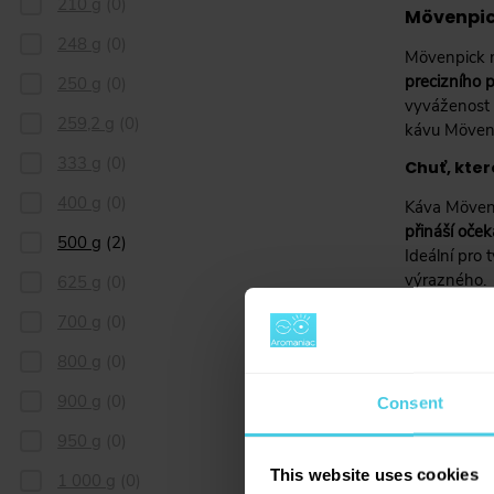
210 g
(
0
)
Mövenpic
248 g
(
0
)
Mövenpick n
precizního p
250 g
(
0
)
vyváženost 
259,2 g
(
0
)
kávu Mövenp
333 g
(
0
)
Chuť, kter
400 g
(
0
)
Káva Mövenp
přináší oče
500 g
(
2
)
Ideální pro 
výrazného.
625 g
(
0
)
700 g
(
0
)
800 g
(
0
)
900 g
(
0
)
Consent
950 g
(
0
)
This website uses cookies
1 000 g
(
0
)