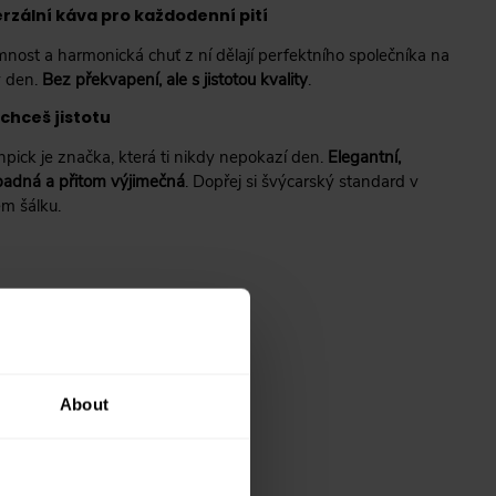
rzální káva pro každodenní pití
emnost a harmonická chuť z ní dělají perfektního společníka na
 den.
Bez překvapení, ale s jistotou kvality
.
chceš jistotu
pick je značka, která ti nikdy nepokazí den.
Elegantní,
adná a přitom výjimečná
. Dopřej si švýcarský standard v
m šálku.
About
? Poradíme vám