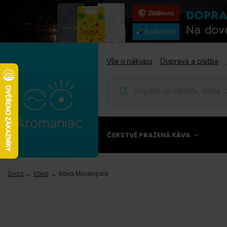
Vše o nákupu
Doprava a platba
ČERSTVĚ PRAŽENÁ KÁVA
Úvod
Káva
Káva Mövenpick