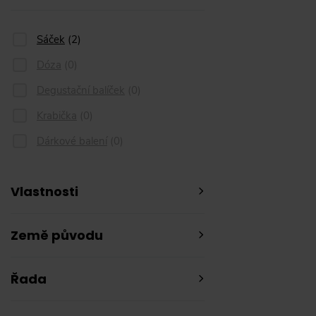
Sáček
(
2
)
Dóza
(
0
)
Degustační balíček
(
0
)
Krabička
(
0
)
Dárkové balení
(
0
)
Vlastnosti
Země původu
Řada