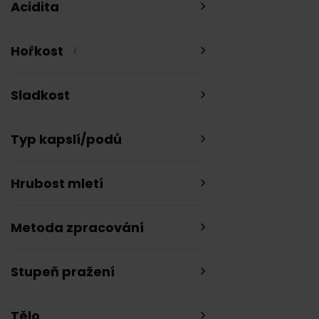
Acidita
Hořkost
Sladkost
Typ kapslí/podů
Hrubost mletí
Metoda zpracování
Stupeň pražení
Tělo