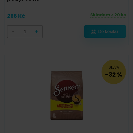
Dárkové balení
(
0
)
Skladem > 20 ks
266 Kč
-
+
Do košíku
Cibetková
(
0
)
Bez kofeinu
(
0
)
Certifikát Rainforest Alliance
(
5
)
SLEVA
-32 %
Bio
(
0
)
Výběrová
(
0
)
Test roast
(
0
)