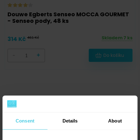
Douwe Egberts Senseo MOCCA GOURMET
- Senseo pody, 48 ks
Skladem 7 ks
314 Kč
461 Kč
-
+
Do košíku
Consent
Details
About
Douwe Egberts – holandská klasika v
pohodlném balení