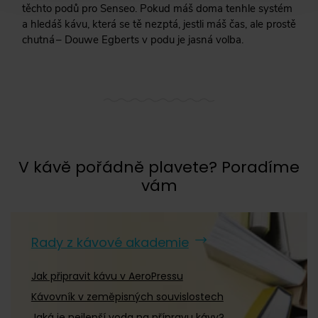
těchto podů pro Senseo. Pokud máš doma tenhle systém
a hledáš kávu, která se tě nezptá, jestli máš čas, ale prostě
Kimbo
(
0
)
chutná – Douwe Egberts v podu je jasná volba.
Lavazza
(
2
)
Lucaffé
(
0
)
Melitta
(
4
)
Mokarico
(
0
)
Nescafé
(
0
)
V kávě pořádně plavete? Poradíme
Pellini
(
0
)
vám
Rioba
(
0
)
Segafredo
(
1
)
Rady z kávové akademie
Tchibo
(
2
)
Jak připravit kávu v AeroPressu
Velatto
(
0
)
Kávovník v zeměpisných souvislostech
Vergnano
(
0
)
Jaká je nejlepší voda na přípravu kávy?