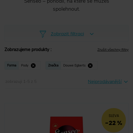
Senseo – pohodlí, na které se můžeš
spolehnout.
Zobrazit filtraci
Zobrazujeme produkty
:
Zrušit všechny filtry
Zrnková
(
0
)
Forma
Pody
Značka
Douwe Egberts
Mletá
(
0
)
Nejprodávanější
zobrazuji
1
-
5
z
5
Instantní
(
0
)
Kapsle
(
0
)
Pody
Pody
(
5
)
SLEVA
-22 %