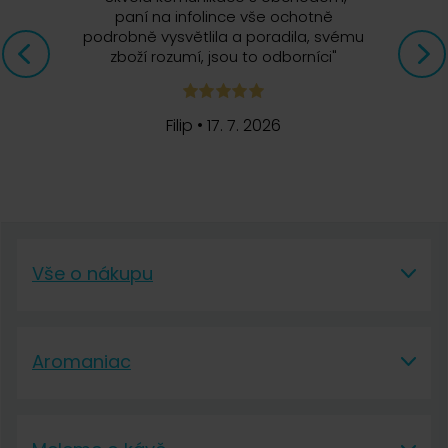
paní na infolince vše ochotně
podrobně vysvětlila a poradila, svému
zboží rozumí, jsou to odborníci
"
Filip
•
17. 7. 2026
Vše o nákupu
Vše o nákupu
Aromaniac
Vše o nákupu
Aromaniac
Doprava a platba