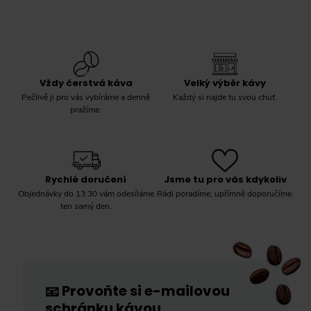
Vždy čerstvá káva
Velký výběr kávy
Pečlivě ji pro vás vybíráme a denně
Každý si najde tu svou chuť.
pražíme.
Rychlé doručení
Jsme tu pro vás kdykoliv
Objednávky do 13:30 vám odesíláme
Rádi poradíme, upřímně doporučíme.
ten samý den.
Provoňte si e-mailovou
📧
schránku kávou