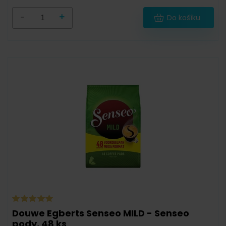
12 000 g
(
0
)
-
+
Do košíku
18 000 g
(
0
)
-
Sáček
(
5
)
Dóza
(
0
)
Degustační balíček
(
0
)
Douwe Egberts Senseo MILD - Senseo
pody, 48 ks
Krabička
(
0
)