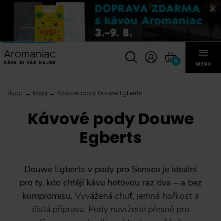
0
MENU
Úvod
Káva
Kávové pody Douwe Egberts
Kávové pody Douwe
Egberts
Douwe Egberts v pody pro Senseo je ideální
pro ty, kdo chtějí kávu hotovou raz dva – a bez
kompromisu.
Vyvážená chuť, jemná hořkost a
čistá příprava. Pody navržené přesně pro