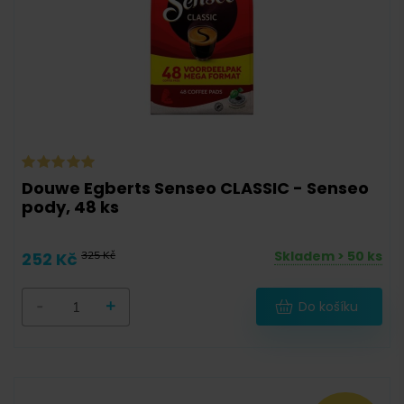
50 g
(
0
)
55 g
(
0
)
56 g
(
0
)
57 g
(
0
)
58 g
(
0
)
90 g
(
0
)
Douwe Egberts Senseo CLASSIC - Senseo
pody, 48 ks
100 g
(
0
)
111 g
(
0
)
Skladem > 50 ks
252 Kč
325 Kč
111,6 g
(
0
)
-
+
Do košíku
112 g
(
0
)
120,6 g
(
0
)
125 g
(
0
)