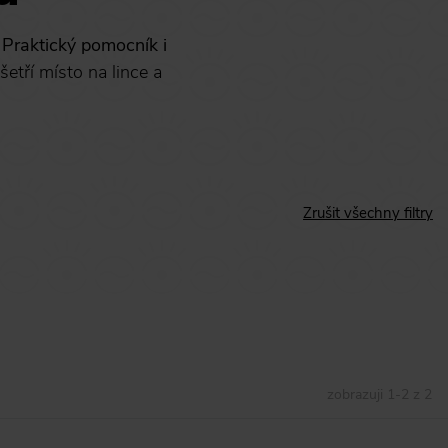
.
Praktický pomocník i
šetří místo na lince a
Zrušit všechny filtry
zobrazuji
1
-
2
z
2