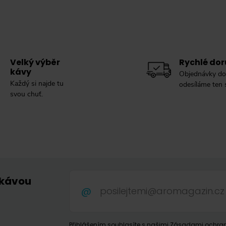
Velký výběr
Rychlé dor
kávy
Objednávky do
Každý si najde tu
odesíláme ten
svou chuť.
 kávou
.
Přihlášením souhlasíte s našimi
Zásadami ochran