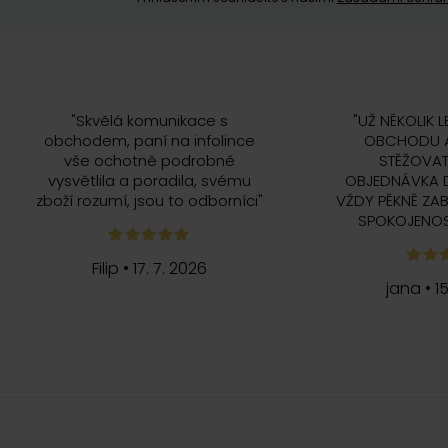
"
Skvělá komunikace s
"
UŽ NĚKOLIK L
obchodem, paní na infolince
OBCHODU A
vše ochotně podrobně
STĚŽOVAT
vysvětlila a poradila, svému
OBJEDNÁVKA 
zboží rozumí, jsou to odborníci
"
VŽDY PĚKNĚ ZAB
SPOKOJENOS
Filip
•
17. 7. 2026
jana
•
1