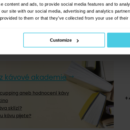
e content and ads, to provide social media features and to analy
 our site with our social media, advertising and analytics partn
 provided to them or that they’ve collected from your use of their
Customize
V kávě pořádně plavete
z kávové akademie
cupping aneb hodnocení kávy
+
ino
áva sklízí?
ou kávu pijete?