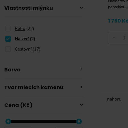
Nádherný m
Vlastnosti mlýnku
porcelánu v
1 790 K
Retro
(
22
)
-
Na zeď
Na zeď
(
2
)
Cestovní
(
17
)
Barva
Tvar mlecích kamenů
nahoru
Cena (Kč)