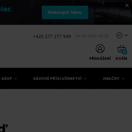
+420 277 277 949
Po–Pá: 8:00–16:30
Kč
0
PŘIHLÁŠENÍ
KOŠÍK
 KÁVY
KÁVOVÉ PŘÍSLUŠENSTVÍ
ZNAČKY
eď