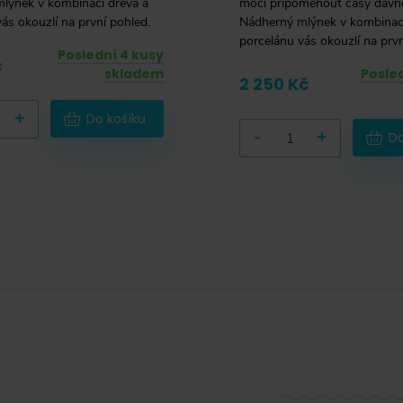
lýnek v kombinaci dřeva a
moci připomenout časy dávn
ás okouzlí na první pohled.
Nádherný mlýnek v kombinaci
porcelánu vás okouzlí na prvn
Poslední 4 kusy
č
skladem
Posled
2 250 Kč
+
Do košíku
-
+
Do