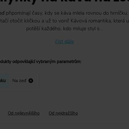
eď
připomínají časy, kdy se káva mlela rovnou do hrníčku
tačí otočit kličkou a už to voní! Kávová romantika, která u
potěší každého, kdo miluje styl s...
číst dále
odukty
odpovídající vybraným parametrům
:
nku
Na zeď
Od nejlevnějšího
Od nejdražšího