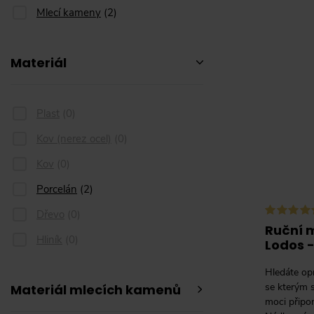
Mlecí kameny
(
2
)
Materiál
Plast
(
0
)
Kov (nerez ocel)
(
0
)
Kov
(
0
)
Porcelán
(
2
)
Dřevo
(
0
)
Ruční 
Hliník
(
0
)
Lodos -
Hledáte op
se kterým s
Materiál mlecích kamenů
moci připo