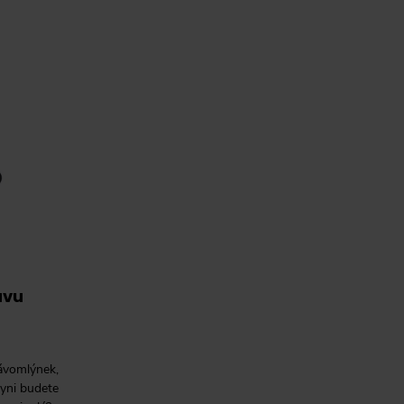
ávu
ávomlýnek,
hyni budete