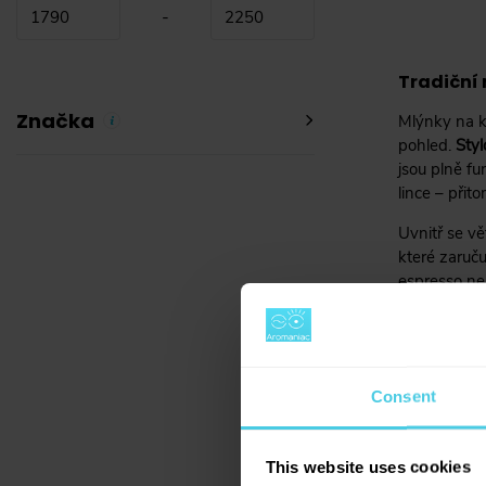
-
Tradiční 
Značka
Mlýnky na k
pohled.
Styl
jsou plně fu
lince – přit
Uvnitř se v
které zaruču
espresso ne
přehledem.
Retro styl
Nejde jen o 
Consent
kávu na zeď
se dobře dr
připravenéh
This website uses cookies
nebo nepořá