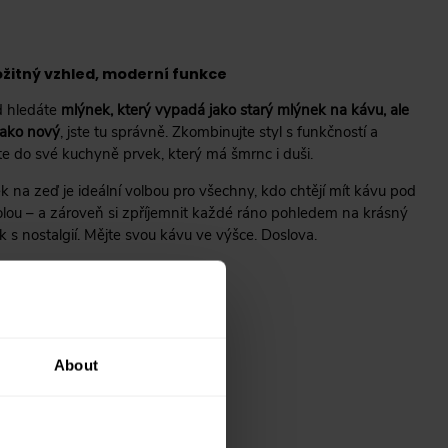
ožitný vzhled, moderní funkce
 hledáte
mlýnek, který vypadá jako starý mlýnek na kávu, ale
jako nový
, jste tu správně. Zkombinujte styl s funkčností a
te do své kuchyně prvek, který má šmrnc i duši.
k na zeď je ideální volbou pro všechny, kdo chtějí mít kávu pod
olou – a zároveň si zpříjemnit každé ráno pohledem na krásný
 s nostalgií. Mějte svou kávu ve výšce. Doslova.
About