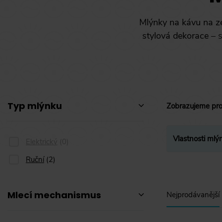
Mlýnky na kávu na z
stylová dekorace
– s
Typ mlýnku
Zobrazujeme pr
Vlastnosti mlý
Elektrický
(
0
)
Ruční
(
2
)
Mlecí mechanismus
Nejprodávanější