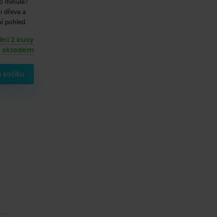
o minulé?
 dřeva a
í pohled.
ní 2 kusy
skladem
 košíku