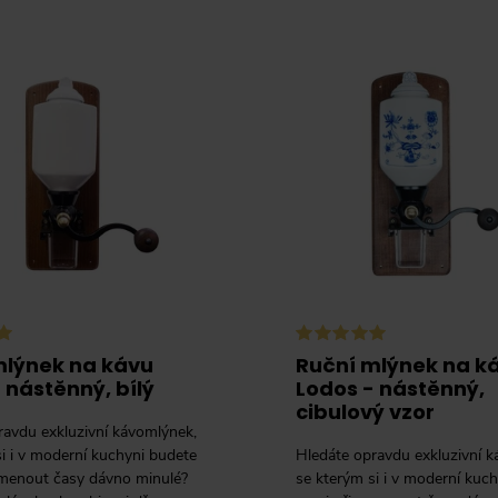
mlýnek na kávu
Ruční mlýnek na k
 nástěnný, bílý
Lodos - nástěnný,
cibulový vzor
ravdu exkluzivní kávomlýnek,
i i v moderní kuchyni budete
Hledáte opravdu exkluzivní k
menout časy dávno minulé?
se kterým si i v moderní kuc