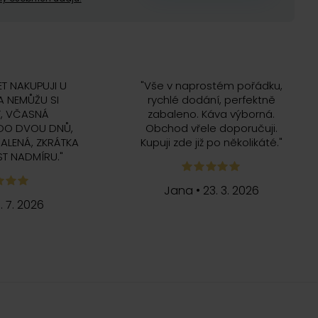
ET NAKUPUJI U
"
Vše v naprostém pořádku,
 NEMŮŽU SI
rychlé dodání, perfektně
, VČASNÁ
zabaleno. Káva výborná.
DO DVOU DNŮ,
Obchod vřele doporučuji.
ALENÁ, ZKRÁTKA
Kupuji zde již po několikáté.
"
T NADMÍRU.
"
Jana
•
23. 3. 2026
5. 7. 2026