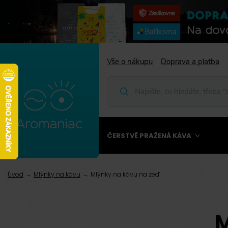
Vše o nákupu
Doprava a platba
ČERSTVĚ PRAŽENÁ KÁVA
Úvod
Mlýnky na kávu
Mlýnky na kávu na zeď
M