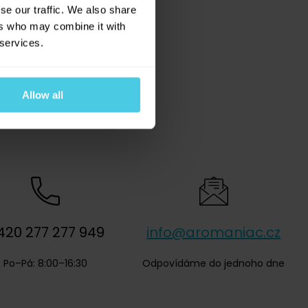
se our traffic. We also share
ers who may combine it with
 services.
Allow all
? Poradíme vám
420 277 277 949
info@aromaniac.cz
Po–Pá: 8:00–16:30
Odpovídáme do jednoho dne