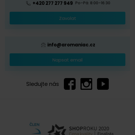
+420 277 277 949
Po–Pá: 8:00–16:30
Káva s logem firmy
Zavolat
Provizní systém
info@aromaniac.cz
Napsat email
Sledujte nás