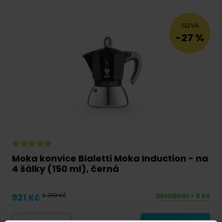
SLEVA
-27 %
Moka konvice Bialetti Moka Induction - na
4 šálky (150 ml), černá
Skladem > 5 ks
921 Kč
1 259 Kč