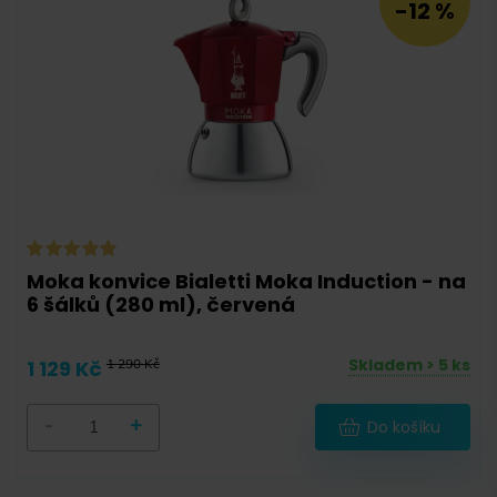
-12 %
Bialetti
(
10
)
G.A.T.
(
5
)
La Cafetière
(
0
)
Moka konvice Bialetti Moka Induction - na
6 šálků (280 ml), červená
Skladem > 5 ks
1 129 Kč
1 290 Kč
-
+
Do košíku