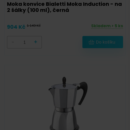
Moka konvice Bialetti Moka Induction - na
2 šálky (100 ml), černá
Skladem > 5 ks
904 Kč
1 149 Kč
-
+
Do košíku