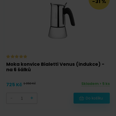
-31 %
Moka konvice Bialetti Venus (indukce) -
na 6 šálků
Skladem > 5 ks
725 Kč
1 050 Kč
-
+
Do košíku