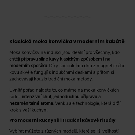
Klasická moka konvička v moderním kabátě
Moka konvičky na indukci jsou ideální pro všechny, kdo
chtějí
přípravu silné kávy klasickým způsobem i na
moderním sporáku
. Díky speciálnímu dnu z magnetického
kovu skvěle fungují s indukčními deskami a přitom si
zachovávají kouzlo tradiční moka metody.
Uvnitř pořád najdete to, co máme na moka konvičkách
rádi –
intenzivní chuť, jednoduchou přípravu a
nezaměnitelné aroma
. Venku ale technologie, která drží
krok s vaší kuchyní.
Pro moderní kuchyně i tradiční kávové rituály
Vybírat můžete z různých modelů, které se liší velikostí,