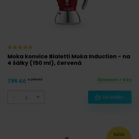
10
(
1
)
Kov (nerez ocel)
(
6
)
Hliník
(
9
)
Moka konvice Bialetti Moka Induction - na
4 šálky (150 ml), červená
Skladem > 5 ks
796 Kč
1 259 Kč
Na indukci
Na indukci
(
15
)
-
+
Do košíku
-
SLEVA