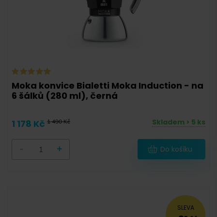
Moka konvice Bialetti Moka Induction - na
6 šálků (280 ml), černá
Skladem > 5 ks
1 178 Kč
1 490 Kč
-
+
Do košíku
SLEVA