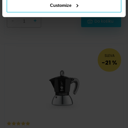
Skladem > 5 ks
1 239 Kč
Customize
-
+
Do košíku
SLEVA
-21 %