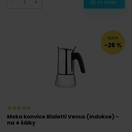
-
+
Do košíku
SLEVA
-26 %
Moka konvice Bialetti Venus (indukce) -
na 4 šálky