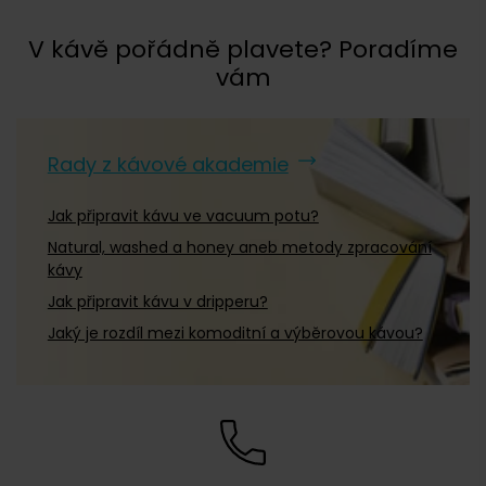
V kávě pořádně plavete? Poradíme
vám
Rady z kávové akademie
Jak připravit kávu ve vacuum potu?
Natural, washed a honey aneb metody zpracování
kávy
Jak připravit kávu v dripperu?
Jaký je rozdíl mezi komoditní a výběrovou kávou?