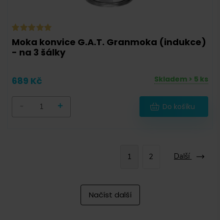
Moka konvice G.A.T. Granmoka (indukce)
- na 3 šálky
Skladem > 5 ks
689 Kč
-
+
Do košíku
Další
1
2
Načíst další