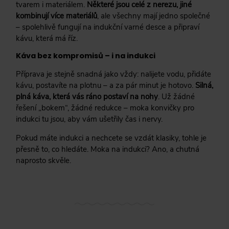
tvarem i materiálem.
Některé jsou celé z nerezu, jiné
kombinují více materiálů
, ale všechny mají jedno společné
– spolehlivě fungují na indukční varné desce a připraví
kávu, která má říz.
Káva bez kompromisů – i na indukci
Příprava je stejně snadná jako vždy: nalijete vodu, přidáte
kávu, postavíte na plotnu – a za pár minut je hotovo.
Silná,
plná káva, která vás ráno postaví na nohy
. Už žádné
řešení „bokem“, žádné redukce – moka konvičky pro
indukci tu jsou, aby vám ušetřily čas i nervy.
Pokud máte indukci a nechcete se vzdát klasiky, tohle je
přesně to, co hledáte. Moka na indukci? Ano, a chutná
naprosto skvěle.