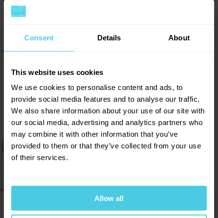
-
+
Do košíku
Consent
Details
About
Sleva 10 % na kávu
This website uses cookies
Aromaniac pro vás!
We use cookies to personalise content and ads, to
Chcete 10% slevu na naši čerstvě praženou kávu
provide social media features and to analyse our traffic.
Aromaniac? Stačí vyplnit vaši e-mailovou
adresu a obratem vám zašleme slevový kupon...
We also share information about your use of our site with
Navíc vás budeme informovat o všech slevách a
our social media, advertising and analytics partners who
novinkách na našem e-shopu!
may combine it with other information that you’ve
provided to them or that they’ve collected from your use
Přihlásit se a získat slevu
of their services.
Odesláním e-mailové adresy souhlasíte se zasíláním
obchodních sdělení dle
informací o zpracování osobních
údajů
.
Moka konvice G.A.T. Granmoka (indukce)
Allow all
- na 9 šálků