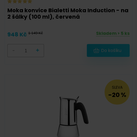
Moka konvice Bialetti Moka Induction - na
2 šálky (100 ml), červená
Skladem > 5 ks
948 Kč
1 149 Kč
-
+
Do košíku
SLEVA
-20 %