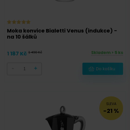
Moka konvice Bialetti Venus (indukce) -
na 10 šálků
Skladem > 5 ks
1 187 Kč
1 490 Kč
-
+
Do košíku
SLEVA
-21 %