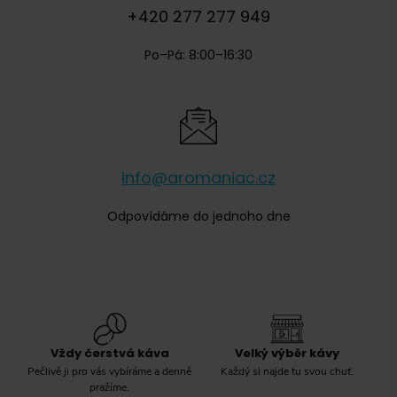
+420 277 277 949
Po–Pá: 8:00–16:30
info@aromaniac.cz
Odpovídáme do jednoho dne
Vždy čerstvá káva
Velký výběr kávy
Pečlivě ji pro vás vybíráme a denně
Každý si najde tu svou chuť.
pražíme.