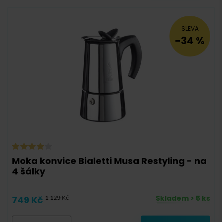
SLEVA
-34 %
Moka konvice Bialetti Musa Restyling - na
4 šálky
Skladem > 5 ks
749 Kč
1 129 Kč