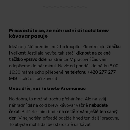
Přesvědčte se, že náhradní díl cold brew
kávovar pasuje
Ideálně ještě předtím, než ho koupíte. Zkontrolujte
značku
i velikost
. Jestli ale nevíte, tak stačí
kliknout na zelené
tlačítko vpravo dole
na stránce. V pracovní čas vám
odepíšeme do pár minut. Navíc od pondělí do pátku 8:00–
16:30 máme ucho přilepené
na telefonu +420 277 277
949
– takže stačí zavolat.
U vás dřív, než řeknete Aromaniac
No dobrá, to možná trochu přeháníme. Ale na svůj
náhradní díl na cold brew kávovar vážně
nebudete
čekat.
Balíček s ním bude
na cestě k vám ještě ten samý
den
. V nejhorším případě odejde hned ten další pracovní.
To abyste mohli dál bezstarostně usrkávat.