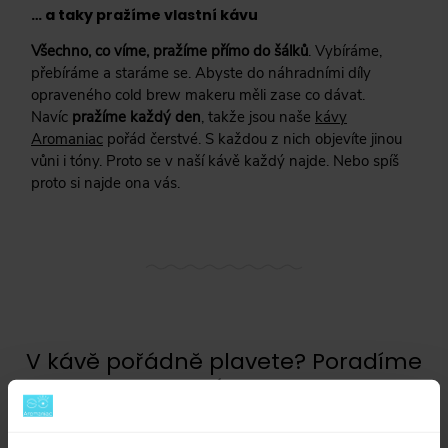
… a taky pražíme vlastní kávu
Všechno, co víme, pražíme přímo do šálků
. Vybíráme,
přebíráme a staráme se. Abyste do náhradními díly
opraveného cold brew makeru měli zase co dávat.
Navíc
pražíme každý den
, takže jsou naše
kávy
Aromaniac
pořád čerstvé. S každou z nich objevíte jinou
vůni i tóny. Proto se v naší kávě každý najde. Nebo spíš
proto si najde ona vás.
V kávě pořádně plavete? Poradíme
vám