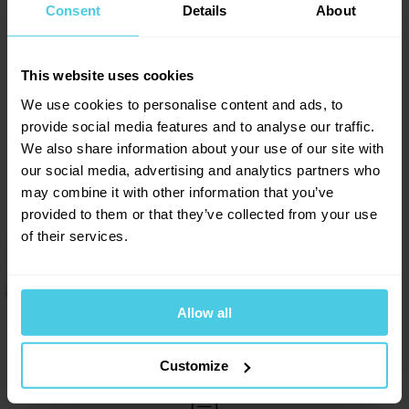
Consent
Details
About
Rady z kávové akademie
Natural, washed a honey aneb metody zpracování
Sleva 10 % na kávu
This website uses cookies
kávy
Aromaniac pro vás!
We use cookies to personalise content and ads, to
Jak připravit kávu v moka konvičce?
Chcete 10% slevu na naši čerstvě praženou kávu
provide social media features and to analyse our traffic.
Jak připravit espresso?
Aromaniac? Stačí vyplnit vaši e-mailovou
adresu a obratem vám zašleme slevový kupon...
We also share information about your use of our site with
Jak připravit kávu v AeroPressu
Navíc vás budeme informovat o všech slevách a
our social media, advertising and analytics partners who
novinkách na našem e-shopu!
may combine it with other information that you’ve
provided to them or that they’ve collected from your use
Přihlásit se a získat slevu
of their services.
Odesláním e-mailové adresy souhlasíte se zasíláním
obchodních sdělení dle
informací o zpracování osobních
údajů
.
+420 277 277 949
Allow all
Po–Pá: 8:00–16:30
Customize