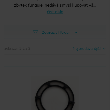
zbytek funguje, nedává smysl kupovat vš...
číst dále
Zobrazit filtraci
Nejprodávanější
zobrazuji
1
-
2
z
2
-
VAC
(
2
)