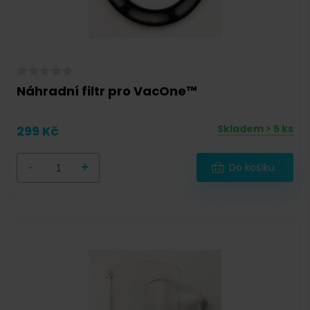
Náhradní filtr pro VacOne™
Skladem > 5 ks
299 Kč
-
+
Do košíku