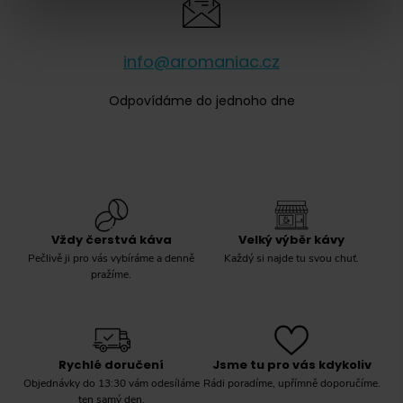
info@aromaniac.cz
Odpovídáme do jednoho dne
Vždy čerstvá káva
Velký výběr kávy
Pečlivě ji pro vás vybíráme a denně
Každý si najde tu svou chuť.
pražíme.
Rychlé doručení
Jsme tu pro vás kdykoliv
Objednávky do 13:30 vám odesíláme
Rádi poradíme, upřímně doporučíme.
ten samý den.