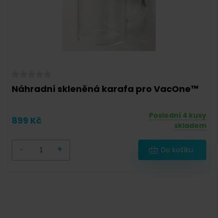
Náhradní skleněná karafa pro VacOne™
Poslední 4 kusy
899 Kč
skladem
-
+
Do košíku