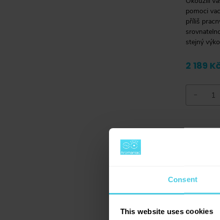
Okouzlil vá
pomoci vac
příliš pra
srovnateln
stejný výk
2 189 K
-
Consent
nahoru
This website uses cookies