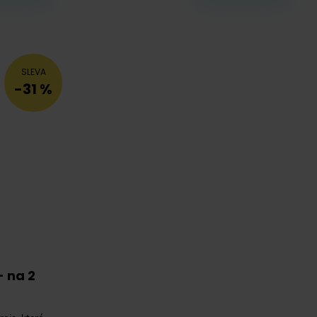
SLEVA
-31 %
 na 2