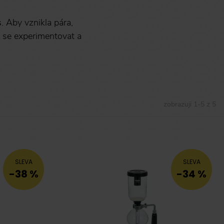
s
. Aby vznikla pára,
e se experimentovat a
zobrazuji
1
-
5
z
5
SLEVA
SLEVA
-38 %
-34 %