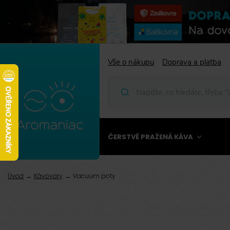
Vše o nákupu
Doprava a platba
ČERSTVĚ PRAŽENÁ KÁVA
Úvod
Kávovary
Vacuum poty