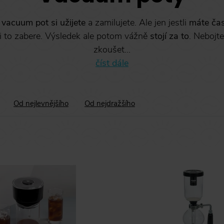
–
vacuum pot si užijete
a zamilujete. Ale jen jestli
máte
ča
i to zabere. Výsledek ale potom vážně
stojí za to
. Nebojt
zkoušet...
číst dále
Od nejlevnějšího
Od nejdražšího