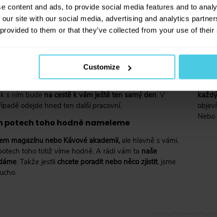
e content and ads, to provide social media features and to analy
 our site with our social media, advertising and analytics partn
 provided to them or that they’ve collected from your use of their
v, než zjistíte, jak funguje vacuum pot
… a 
Customize
ožná trochu přeháníme. Zas tak dlouho to totiž netrvá. A
Všech
rychlí, takže na svůj vacuum pot vážně
nebudete
stará
ek s ním bude
na cestě k vám ještě ten samý den
. V
každý
řípadě odejde hned ten další pracovní.
objeví
Nebo s
 potech toho hodně nameleme
šem magazínu nebo Kávové akademii,
ale hlavně s vámi.
potech toho totiž víme hodně. A rádi vám ta
naše
edáme
. Takže jestli
chcete poradit nebo něco zjistit
, jsme
 ucho.