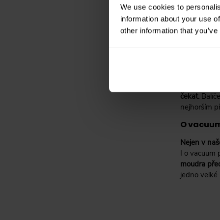
We use cookies to personalis
information about your use of
other information that you’ve
U vás dří
Dobrá, to m
navíc jsme 
čekat.
Balíč
nejhorším p
O vacuum
Nejen v na
I o vacuum 
moudra př
jedno velké