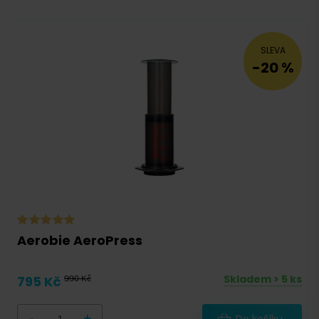
-
SLEVA
-20 %
Aerobie
(
1
)
Aerobie AeroPress
Skladem > 5 ks
795 Kč
990 Kč
-
+