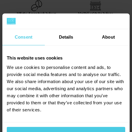
Vždy čerstvá káva
Velký výběr kávy
Pečlivě ji pro vás vybíráme a denně
Každý si najde tu svou chuť.
pražíme.
Consent
Details
About
Rychlé doručení
Jsme tu pro vás kdykoliv
This website uses cookies
Objednávky do 13:30 vám odesíláme
Rádi poradíme, upřímně doporučíme.
ten samý den.
We use cookies to personalise content and ads, to
provide social media features and to analyse our traffic.
We also share information about your use of our site with
our social media, advertising and analytics partners who
may combine it with other information that you’ve
Provoňte si e-mailovou
📧
provided to them or that they’ve collected from your use
schránku kávou
of their services.
Aromagazín vám pošleme jen, když bude o
čem psát.