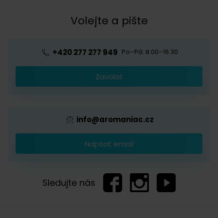
Kávová akademie
Volejte a pište
Pražírna
Ochrana osobních údajů
Blog o kávě
Předplatné kávy
Velkoobchod
+420 277 277 949
Po–Pá: 8:00–16:30
Káva s logem firmy
Zavolat
Provizní systém
info@aromaniac.cz
Napsat email
Sledujte nás