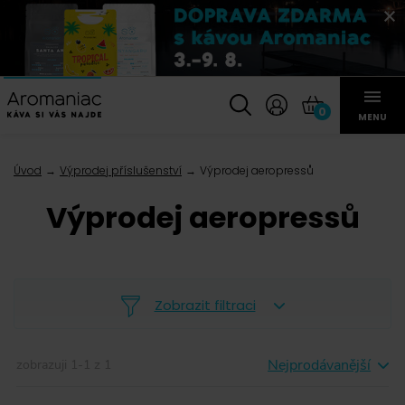
0
MENU
Úvod
Výprodej příslušenství
Výprodej aeropressů
Výprodej aeropressů
Zobrazit filtraci
Nejprodávanější
zobrazuji
1
-
1
z
1