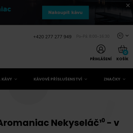
+420 277 277 949
Po–Pá: 8:00–16:30
Kč
0
PŘIHLÁŠENÍ
KOŠÍK
 KÁVY
KÁVOVÉ PŘÍSLUŠENSTVÍ
ZNAČKY
Aromaniac Nekyseláč¹⁰ - v