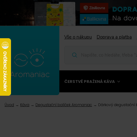
Vše o nákupu
Doprava a platba
ČERSTVĚ PRAŽENÁ KÁVA
Úvod
Káva
Degustační balíček Aromaniac
Dárkový degustační b