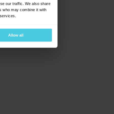
se our traffic. We also share
ers who may combine it with
 services.
Allow all