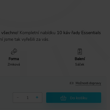
ě všechno
! Kompletní nabídku
10 káv řady Essentials
ní jsme tak vyřešili za vás.
Forma
Balení
Zrnková
Sáček
Možnosti dopravy
-
+
Do košíku