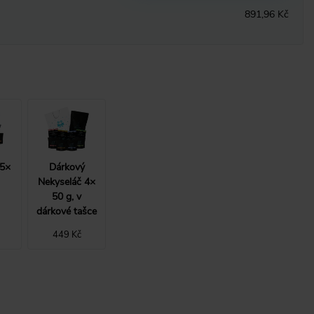
891,96 Kč
 5×
Dárkový
Nekyseláč 4×
50 g, v
dárkové tašce
449 Kč