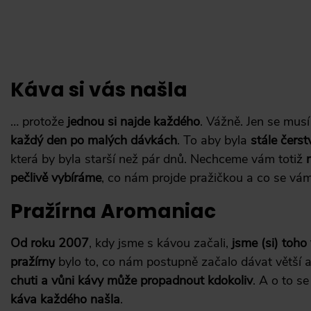
Káva si vás našla
… protože
jednou si najde každého
. Vážně. Jen se musí
každý den po malých dávkách
. To aby byla
stále čerst
která by byla starší než pár dnů. Nechceme vám totiž
pečlivě vybíráme
, co nám projde pražičkou a co se vám
Pražírna Aromaniac
Od roku 2007
, kdy jsme s kávou začali,
jsme (si) toho 
pražírny
bylo to, co nám postupně začalo dávat větší a
chuti a vůni kávy může propadnout kdokoliv
. A o to s
káva každého našla
.