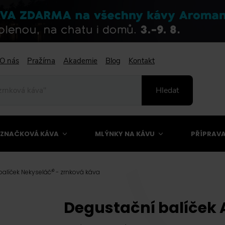
O nás
Pražírna
Akademie
Blog
Kontakt
Hledat
ZNAČKOVÁ KÁVA
MLÝNKY NA KÁVU
PŘÍPRAVA
alíček Nekyseláč¹⁰ - zrnková káva
Degustační balíček 