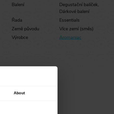
Balení
Degustační balíček,
Dárkové balení
Řada
Essentials
Země původu
Více zemí (směs)
Výrobce
Aromaniac
About