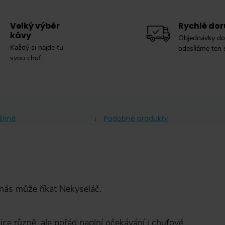
Velký výběr
Rychlé dor
kávy
Objednávky do
Každý si najde tu
odesíláme ten
svou chuť.
žírně
Podobné produkty
 nás může říkat Nekyseláč.
sice různě, ale pořád naplní očekávání i chuťové