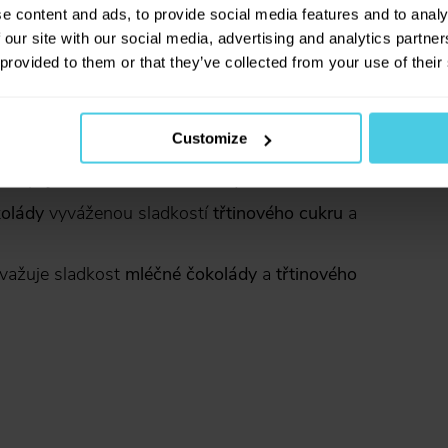
novinkách na našem e-shopu!
le nabídne sladké
máslové sušenky
a příjemnou
e content and ads, to provide social media features and to analy
Přihlásit se a získat slevu
 our site with our social media, advertising and analytics partn
Odesláním e-mailové adresy souhlasíte se zasíláním
obchodních sdělení dle
informací o zpracování osobních
údajů
.
 provided to them or that they’ve collected from your use of their
vou
hořkost a jemné
máslové sušenky
.
, ale v těle zůstává dokonale jemná a vyvážená.
Customize
ré doplňují lehká svěžest
grepů
.
u
a příjemnou hořkost
kakaových bobů
.
olády
vyváženou sladkostí
třtinového cukru
a
važuje sladkost
mléčné čokolády
a
třtinového