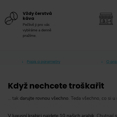
Vždy čerstvá
káva
Pečlivě ji pro vás
vybíráme a denně
pražíme.
Popis a parametry
O pra
Když nechcete troškařit
… tak
darujte rovnou všechno
. Teda všechno, co si u
V luxusní krabici najdete 10 našich arabik
. Chutnají 