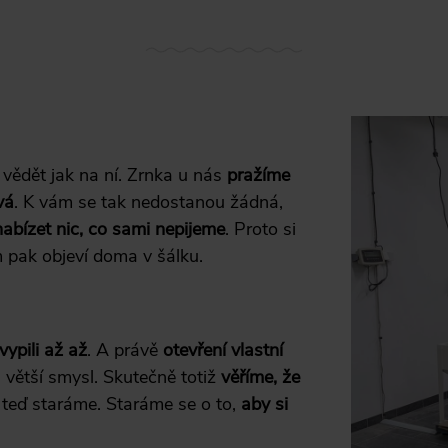
 vědět jak na ní. Zrnka u nás
pražíme
vá
. K vám se tak nedostanou žádná,
nabízet nic, co sami nepijeme
. Proto si
 pak objeví doma v šálku.
vypili až až
. A právě
otevření vlastní
 větší smysl. Skutečně totiž
věříme, že
e teď staráme. Staráme se o to,
aby si