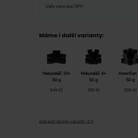
Vaše cena bez DPH
Máme i další varianty
:
Nekyseláč 10×
Nekyseláč 4×
Američan
50 g
50 g
50 g
849 Kč
399 Kč
599 Kč
Zobrazit všechny varianty
(
17
)