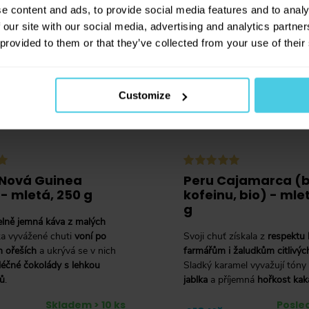
e content and ads, to provide social media features and to analy
BEZ KOFEINU
 our site with our social media, advertising and analytics partn
 provided to them or that they’ve collected from your use of their
Customize
Nová Guinea
Peru Cajamarca (
- mletá, 250 g
kofeinu, bio) - mle
g
lně jemná káva z malých
a vyvážené chuti
voní po
Svoji chuť získala z
respektu 
 ořeších
a ukrývá se v nich
farmářům i žaludkům citlivýc
léčné čokolády s lehkou
Sladký karamel vyvažují tóny
ků
.
jablka
a příjemná
hořkost kak
Skladem > 10 ks
Posled