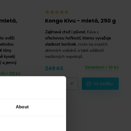
 mletá,
Kongo Kivu - mletá, 250 g
Zajímavá chuť i původ.
Káva s
o svěží.
ořechovou hořkostí, kterou vyvažuje
metodou
sladkost borůvek
, roste na svazích
é tóny
.
aktivních vulkánů a také událostí
ně kyselý
.
nedávných nepokojů.
ý a jemný
.
Skladem > 10 ks
249 Kč
m > 20 ks
-
+
Do košíku
 košíku
About