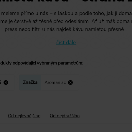
 meleme přímo u nás – s láskou a podle toho, jak ji doma
leme je čerstvě až těsně před odesláním. Ať už máš doma
press nebo filtr, u nás najdeš kávu namletou přesně...
číst dále
odukty
odpovídající vybraným parametrům
:
á
Značka
Aromaniac
Od nejlevnějšího
Od nejdražšího