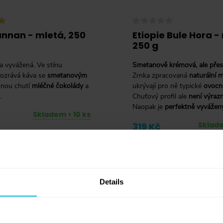
unnan - mletá, 250
Etiopie Bule Hora -
250 g
a vyvážená. Ve stínu
Smetanově krémová, ale přest
dozrává káva se
smetanovým
Zrnka zpracovaná
naturální 
nou chutí
mléčné čokolády
a
ukrývají pro ně typické
ovocn
.
Chuťový profil ale
není výraz
Naopak je
perfektně vyvážen
Skladem > 10 ks
Sklade
319 Kč
+
Do košíku
-
+
Do
Details
BIO