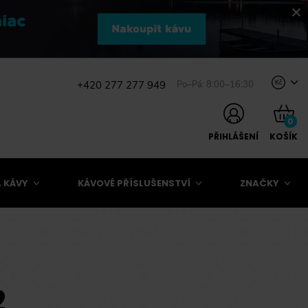
+420 277 277 949
Po–Pá: 8:00–16:30
Kč
0
PŘIHLÁŠENÍ
KOŠÍK
 KÁVY
KÁVOVÉ PŘÍSLUŠENSTVÍ
ZNAČKY
2