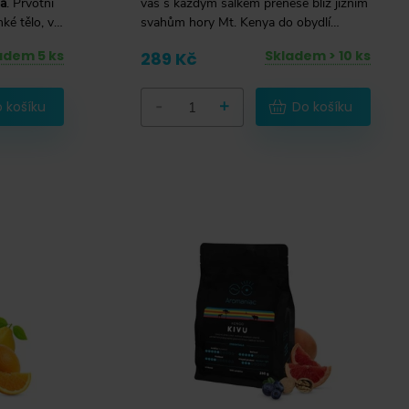
a
. Prvotní
vás s každým šálkem přenese blíž jižním
ké tělo, ve
svahům hory Mt. Kenya do obydlí
.
Masajů, po kterých získala své jméno...
adem 5 ks
Skladem > 10 ks
289 Kč
-
+
 košíku
Do košíku