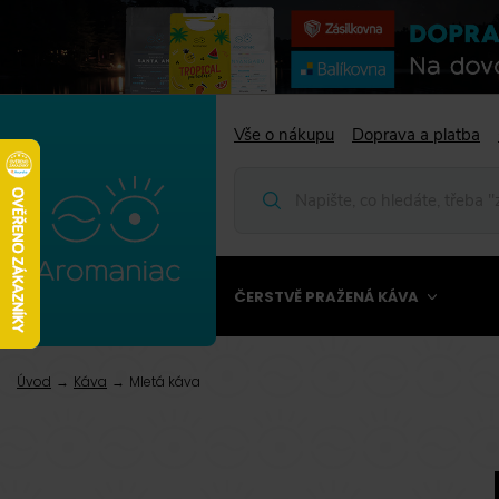
Vše o nákupu
Doprava a platba
ČERSTVĚ PRAŽENÁ KÁVA
Úvod
Káva
Mletá káva