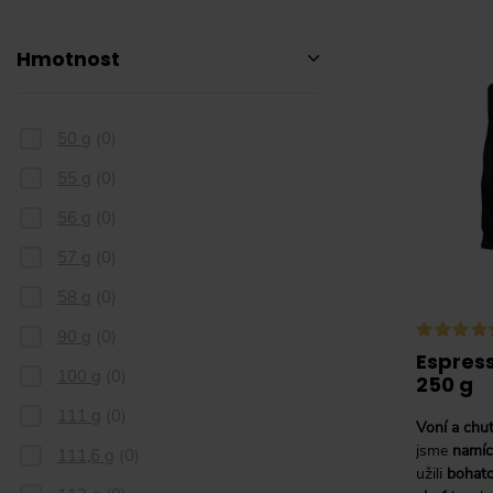
Hmotnost
50 g
(
0
)
55 g
(
0
)
56 g
(
0
)
57 g
(
0
)
58 g
(
0
)
90 g
(
0
)
Espress
100 g
(
0
)
250 g
111 g
(
0
)
Voní a chu
jsme
namích
111,6 g
(
0
)
užili
bohato