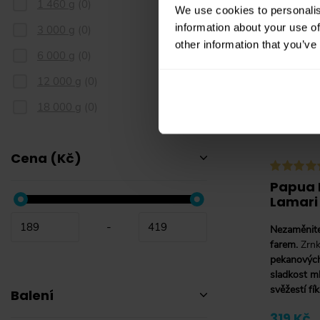
1 460 g
(
0
)
We use cookies to personalis
information about your use of
3 000 g
(
0
)
other information that you’ve
6 000 g
(
0
)
12 000 g
(
0
)
18 000 g
(
0
)
Cena (Kč)
Papua 
Lamari 
-
Nezaměnite
farem.
Zrnk
pekanových
sladkost m
svěžestí fí
Balení
319 Kč