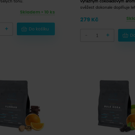
selých tónů.
výrazným čokoládovým arom
svěžest dokonale doplňuje leh
Skladem > 10 ks
kterém ucítíte sladký karamel
Skl
279 Kč
+
Do košíku
-
+
Do