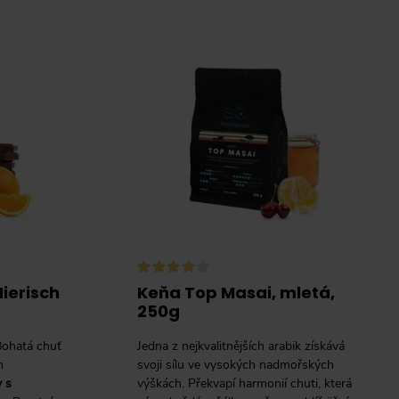
ierisch
Keňa Top Masai, mletá,
250g
ohatá chuť
Jedna z nejkvalitnějších arabik získává
h
svoji sílu ve vysokých nadmořských
 s
výškách. Překvapí harmonií chuti, která