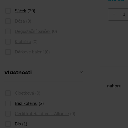
Sáček
(
20
)
-
Dóza
(
0
)
Degustační balíček
(
0
)
Krabička
(
0
)
Dárkové balení
(
0
)
Vlastnosti
nahoru
Cibetková
(
0
)
Bez kofeinu
(
2
)
Certifikát Rainforest Alliance
(
0
)
Bio
(
1
)