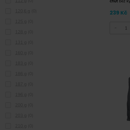
112 g
(
0
)
chuť
bez ky
120,6 g
(
0
)
239 Kč
125 g
(
0
)
-
128 g
(
0
)
131 g
(
0
)
160 g
(
0
)
183 g
(
0
)
186 g
(
0
)
187 g
(
0
)
196 g
(
0
)
200 g
(
0
)
203 g
(
0
)
210 g
(
0
)