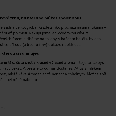
rová zrna, na která se můžeš spolehnout
e žádná velkovýroba. Každé zrnko prochází našima rukama –
běru až po mletí. Nakupujeme jen výběrovou kávu z
řených farem a dbáme na to, aby v každém balíčku bylo to
ší, co příroda (a trochu i my) dokáže nabídnout.
 kterou si zamiluješ
ené tělo, čistá chuť a krásně výrazné aroma
– to je to, co bys
d kávy čekat. A přesně to od nás dostaneš. Ať už s mlékem
bez, mletá káva Aromaniac tě nenechá chladným. Možná spíš
ě – pěkně tě nakopne.