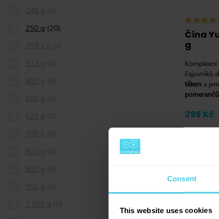
248 g
(
0
)
250 g
(
20
)
Čína Y
g
259,2 g
(
0
)
333 g
(
0
)
Komplexní 
čajovníků 
400 g
(
0
)
tělem
a jem
pomerančů
500 g
(
0
)
299 Kč
625 g
(
0
)
700 g
(
0
)
-
800 g
(
0
)
900 g
(
0
)
Consent
950 g
(
0
)
1 000 g
(
0
)
This website uses cookies