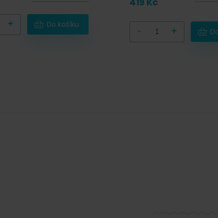
419 Kč
+
Do košíku
-
+
Do