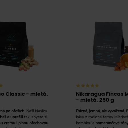
o Classic - mletá,
Nikaragua Fincas M
- mletá, 250 g
tná po ořeších.
Naši klasiku
Rázná, jemná, ale vyvážená.
B
ali a upražili
tak, abyste si
kávy z rodinné farmy Mierisc
u cremu i plnou ořechovou
kombinuje
pomerančové tóny