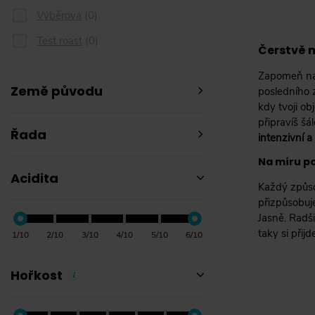
Výběrová
(
0
)
Test roast
(
0
)
Čerstvě m
Zapomeň na 
Země původu
posledního z
kdy tvoji o
připravíš šá
Řada
intenzivní 
Na míru p
Acidita
Každý způso
přizpůsobuj
Jasně. Radši
taky si přij
1/10
2/10
3/10
4/10
5/10
6/10
Hořkost