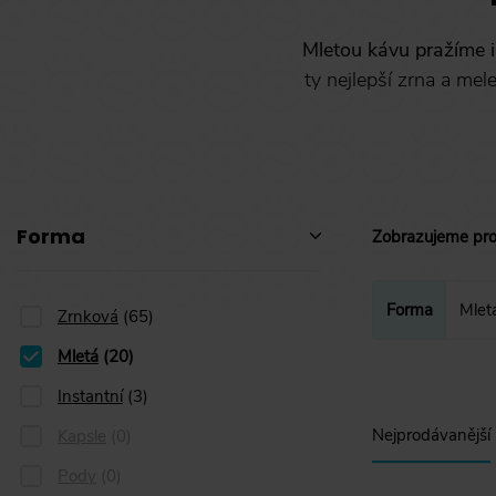
Mletou kávu pražíme i
ty nejlepší zrna a me
Forma
Zobrazujeme pr
Forma
Mlet
Zrnková
(
65
)
Mletá
Mletá
(
20
)
Instantní
(
3
)
Nejprodávanější
Kapsle
(
0
)
Pody
(
0
)