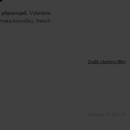
 připravuješ.
Vybíráme
 moka konvičku, french
Zrušit všechny filtry
zobrazuji
13
-
20
z
20