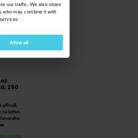
se our traffic. We also share
ers who may combine it with
 services.
Allow all
bez
tá, 250
k přírodě,
h na kofein
.
červeného
aa
.
ní 2 kusy