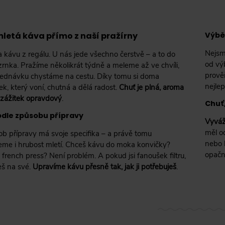
letá káva přímo z naší pražírny
Výbě
Nejsm
kávu z regálu. U nás jede všechno čerstvě – a to do
od vý
rnka. Pražíme několikrát týdně a meleme až ve chvíli,
prově
bjednávku chystáme na cestu. Díky tomu si doma
nejlep
lek, který voní, chutná a dělá radost.
Chuť je plná, aroma
a zážitek opravdový
.
Chuť,
odle způsobu přípravy
Vyváž
měl o
b přípravy má svoje specifika – a právě tomu
nebo 
eme i hrubost mletí. Chceš kávu do moka konvičky?
opačn
 french press? Není problém. A pokud jsi fanoušek filtru,
deš na své.
Upravíme kávu přesně tak, jak ji potřebuješ
.