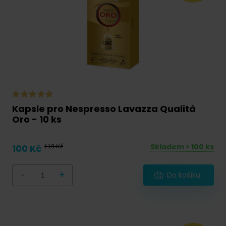
50 g
(
0
)
55 g
(
2
)
56 g
(
1
)
57 g
(
2
)
58 g
(
4
)
90 g
(
0
)
Kapsle pro Nespresso Lavazza Qualità
Oro - 10 ks
100 g
(
0
)
111 g
(
0
)
Skladem > 100 ks
100 Kč
119 Kč
111,6 g
(
0
)
-
+
Do košíku
112 g
(
0
)
120,6 g
(
0
)
125 g
(
0
)