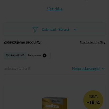
číst dále
Zobrazit filtraci
Zobrazujeme produkty
:
Zrušit všechny filtry
Zrnková
(
0
)
Typ kapslí/podů
Nespresso
Mletá
(
0
)
Nejprodávanější
zobrazuji
1
-
9
z
9
Instantní
(
0
)
Kapsle
(
9
)
Pody
(
0
)
SLEVA
-16 %