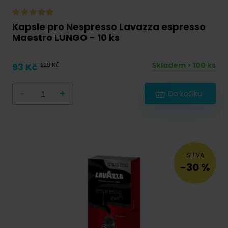
Lavazza BLUE
(
7
)
Kapsle pro Nespresso Lavazza espresso
Senseo pody
(
17
)
Maestro LUNGO - 10 ks
E.S.E. pody
(
4
)
Skladem > 100 ks
93 Kč
129 Kč
Lavazza Espresso Point
(
5
)
illy iperEspresso
(
6
)
-
+
Do košíku
Nespresso
Nespresso
(
9
)
Dolce Gusto
(
11
)
SLEVA
-30 %