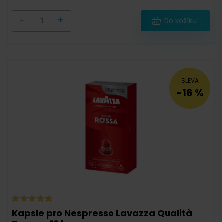
12 000 g
(
0
)
-
+
Do košíku
18 000 g
(
0
)
SLEVA
-16 %
-
Sáček
(
0
)
Dóza
(
0
)
Degustační balíček
(
0
)
Kapsle pro Nespresso Lavazza Qualità