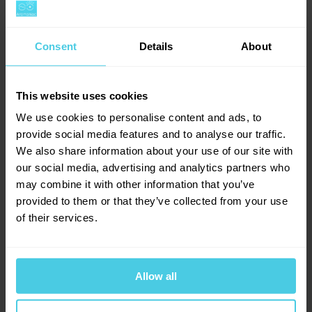
-21 %
Consent
Details
About
This website uses cookies
We use cookies to personalise content and ads, to
provide social media features and to analyse our traffic.
We also share information about your use of our site with
our social media, advertising and analytics partners who
Kapsle pro Nespresso Lavazza espresso
may combine it with other information that you’ve
Maestro DEK (bez kofeinu) - 10 ks
provided to them or that they’ve collected from your use
of their services.
Skladem > 10 ks
100 Kč
126 Kč
-
+
Allow all
Do košíku