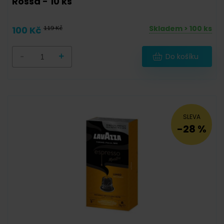
Rossa - 10 ks
Krabička
(
9
)
Dárkové balení
(
0
)
Skladem > 100 ks
100 Kč
119 Kč
-
+
Do košíku
SLEVA
-28 %