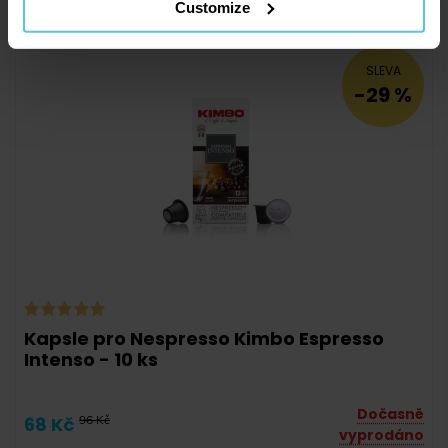
Customize
SLEVA
-29 %
Kapsle pro Nespresso Kimbo Espresso
Intenso - 10 ks
Dočasně
68 Kč
96 Kč
vyprodáno