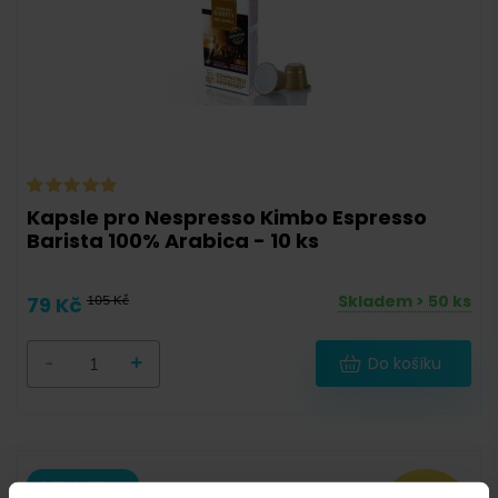
Kapsle pro Nespresso Kimbo Espresso
Barista 100% Arabica - 10 ks
Skladem > 50 ks
79 Kč
105 Kč
-
+
Do košíku
BEZ KOFEINU
SLEVA