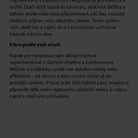
Příprava kávy s kapslemi pro Nespresso je jednoduchá a
rychlá. Stačí vložit kapsli do kávovaru, stisknout tlačítko a
během chvíle máte kávu připravenou k pití. Bez nutnosti
složitých příprav nebo dlouhého čekání. Tento systém
vám ušetří čas a zajistí, že si kávu můžete vychutnat
kdykoliv během dne.
Káva podle vaší chuti
Kapsle pro Nespresso vám dávají možnost
experimentovat s různými chutěmi a kombinacemi.
Můžete si zvolit kávu podle své aktuální nálady nebo
příležitosti – od silných a intenzivních směsí až po
jemnější varianty. Pokud máte rádi mléčné kávy, snadno si
připravíte latté nebo cappuccino přidáním mléka či volbou
kapslí s mléčnými příchutěmi.