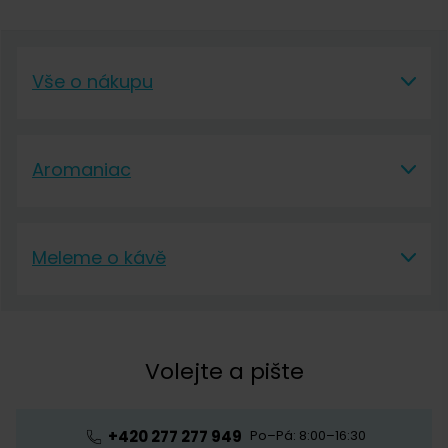
Vše o nákupu
Vše o nákupu
Aromaniac
Vše o nákupu
Aromaniac
Doprava a platba
Meleme o kávě
O nás
Vrácení a reklamace
Meleme o kávě
Kontakt
Obchodní podmínky
Kávová akademie
Volejte a pište
Pražírna
Ochrana osobních údajů
Blog o kávě
Předplatné kávy
Velkoobchod
+420 277 277 949
Po–Pá: 8:00–16:30