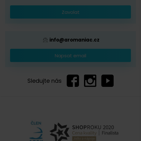
Káva s logem firmy
Zavolat
Provizní systém
info@aromaniac.cz
Napsat email
Sledujte nás