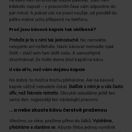
kdekoliv napsat – v pracovním čase vám odpovíme do
pár minut. A pokud vás na psaní neužije, od pondělí do
pátku máme ucho přilepené na telefonu.
Proč jsou kávové kapsle tak oblíbené?
Protože je to s nimi tak jednoduché
. Nic nemelete,
nesypete ani nešleháte. Navíc kávovar nemusíte nijak
čistit – stačí sem tam dolít vodu. A samozřejmě
zkontrolovat, že máte doma dost kapslí na kávu.
U vás dřív, než vám dojdou kapsle
No dobrá, to možná trochu přeháníme. Ale na kávové
kapsle vážně nebudete čekat.
Balíček s nimi je u vás často
dřív, než řeknete ristretto
. Obvykle odesíláme ještě ten
samý den, nejpozději ten následující pracovní.
… a nebo zkuste kávu čerstvě praženou
Všechno, co víme, pražíme přímo do šálků.
Vybíráme,
přebíráme a staráme se
. Abyste třeba jednou vyměnili