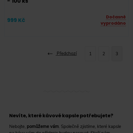
- 100 ks
Dočasně
999 Kč
vyprodáno
Předchozí
1
2
3
Nevíte, které kávové kapsle potřebujete?
Nebojte,
pomůžeme vám
. Společně zjistíme, které kapsle
na kávu vám do přístroje budou pasovat. Stačí nám