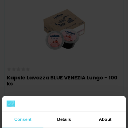
Kapsle Lavazza BLUE VENEZIA Lungo - 100
ks
Skladem > 50 ks
999 Kč
-
+
Do košíku
Consent
Details
About