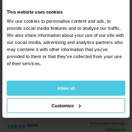
Sleva 10 % na kávu
This website uses cookies
Aromaniac pro vás!
BEZ KOFEINU
We use cookies to personalise content and ads, to
SLEVA
Chcete 10% slevu na naši čerstvě praženou kávu
-8 %
provide social media features and to analyse our traffic.
Aromaniac? Stačí vyplnit vaši e-mailovou
adresu a obratem vám zašleme slevový kupon...
We also share information about your use of our site with
Navíc vás budeme informovat o všech slevách a
our social media, advertising and analytics partners who
novinkách na našem e-shopu!
may combine it with other information that you’ve
provided to them or that they’ve collected from your use
Přihlásit se a získat slevu
of their services.
Odesláním e-mailové adresy souhlasíte se zasíláním
obchodních sdělení dle
informací o zpracování osobních
údajů
.
Allow all
Kapsle illy HES iperEspresso
Customize
DECAFFEINATO (bez kofeinu) - 18 ks
Poslední 4 kusy
258 Kč
280 Kč
skladem