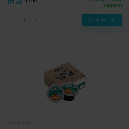
171 Kč
3 043 Kč
skladem
12 000 g
(
0
)
18 000 g
(
0
)
-
+
Do košíku
-
Sáček
(
0
)
Dóza
(
0
)
Degustační balíček
(
0
)