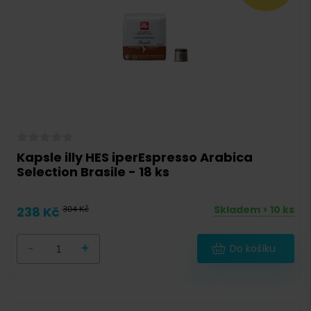
50 g
(
0
)
55 g
(
2
)
56 g
(
1
)
57 g
(
2
)
58 g
(
4
)
90 g
(
1
)
Kapsle illy HES iperEspresso Arabica
Selection Brasile - 18 ks
100 g
(
0
)
111 g
(
0
)
Skladem > 10 ks
238 Kč
304 Kč
111,6 g
(
1
)
-
+
Do košíku
112 g
(
4
)
120,6 g
(
5
)
125 g
(
0
)