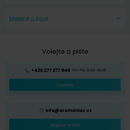
Aromaniac
Doprava a platba
Meleme o kávě
O nás
Vrácení a reklamace
Meleme o kávě
Kontakt
Obchodní podmínky
Kávová akademie
Volejte a pište
Pražírna
Ochrana osobních údajů
Blog o kávě
Předplatné kávy
Velkoobchod
+420 277 277 949
Po–Pá: 8:00–16:30
Káva s logem firmy
Zavolat
Provizní systém
info@aromaniac.cz
Napsat email