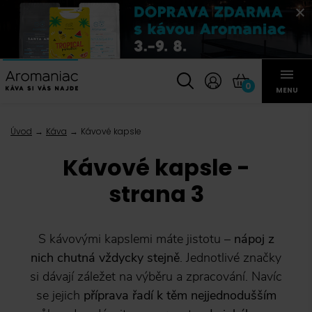
0
MENU
Úvod
Káva
Kávové kapsle
Kávové kapsle -
strana 3
S kávovými kapslemi máte jistotu –
nápoj z
nich chutná vždycky stejně
. Jednotlivé značky
si dávají záležet na výběru a zpracování. Navíc
se jejich
příprava řadí k těm nejjednodušším