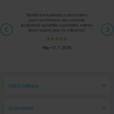
"
Skvělá komunikace s obchodem,
paní na infolince vše ochotně
podrobně vysvětlila a poradila, svému
zboží rozumí, jsou to odborníci
"
Filip
•
17. 7. 2026
Vše o nákupu
Vše o nákupu
Aromaniac
Vše o nákupu