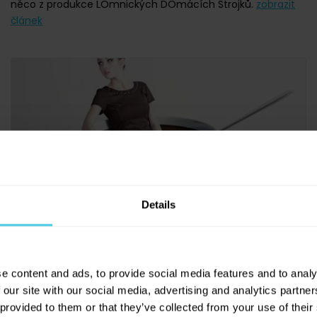
něco z produkce LOmnických DOmácích Strojků.
zobrazit
článek
Details
Kávová NEJ. Článek plný rekordů
e content and ads, to provide social media features and to analy
pro předposlední týden prázdnin
 our site with our social media, advertising and analytics partn
 provided to them or that they’ve collected from your use of their
23. srpna 2014
Kávové zajímavosti