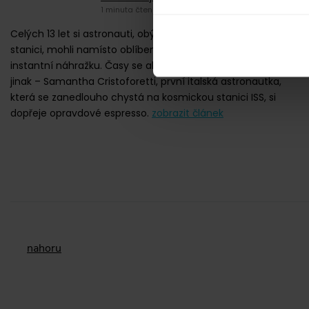
1 minuta čtení
Celých 13 let si astronauti, obývající mezinárodní kosmickou
stanici, mohli namísto oblíbené kávy dopřát pouze
instantní náhražku. Časy se ale mění a už brzy bude vše
jinak – Samantha Cristoforetti, první italská astronautka,
která se zanedlouho chystá na kosmickou stanici ISS, si
dopřeje opravdové espresso.
zobrazit článek
nahoru