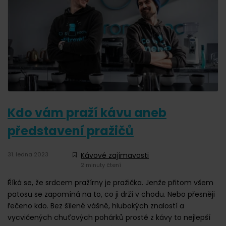
Kdo vám praží kávu aneb
představení pražičů
31. ledna 2023
Kávové zajímavosti
2 minuty čtení
Říká se, že srdcem pražírny je pražička. Jenže přitom všem
patosu se zapomíná na to, co ji drží v chodu. Nebo přesněji
řečeno kdo. Bez šílené vášně, hlubokých znalostí a
vycvičených chuťových pohárků prostě z kávy to nejlepší