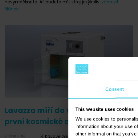
nevymáčknete. Ať budete mít stroj jakýkoliv.
zobrazit
článek
Consent
Lavazza míří do vesmíru jako
This website uses cookies
We use cookies to personalis
první kosmické espresso
information about your use of
other information that you’ve
2. října 2014
Kávové zajímavosti