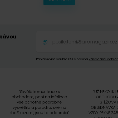
 kávou
.
Přihlášením souhlasíte s našimi
Zásadami ochran
"
Skvělá komunikace s
"
UŽ NĚKOLIK L
obchodem, paní na infolince
OBCHODU A
vše ochotně podrobně
STĚŽOVAT
vysvětlila a poradila, svému
OBJEDNÁVKA 
zboží rozumí, jsou to odborníci
"
VŽDY PĚKNĚ ZAB
SPOKOJENOS