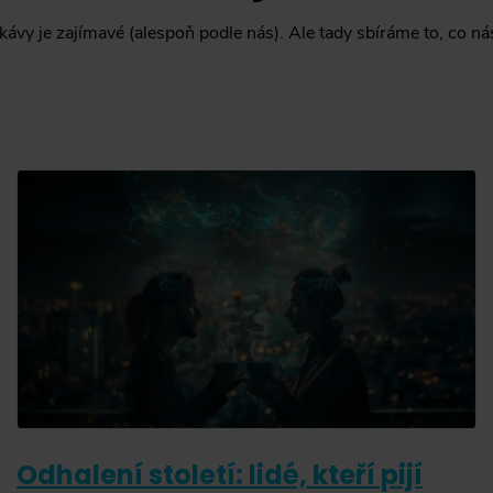
ávy je zajímavé (alespoň podle nás). Ale tady sbíráme to, co ná
Odhalení století: lidé, kteří pijí