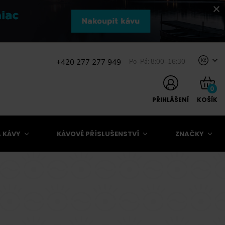
+420 277 277 949
Po–Pá: 8:00–16:30
Kč
0
PŘIHLÁŠENÍ
KOŠÍK
 KÁVY
KÁVOVÉ PŘÍSLUŠENSTVÍ
ZNAČKY