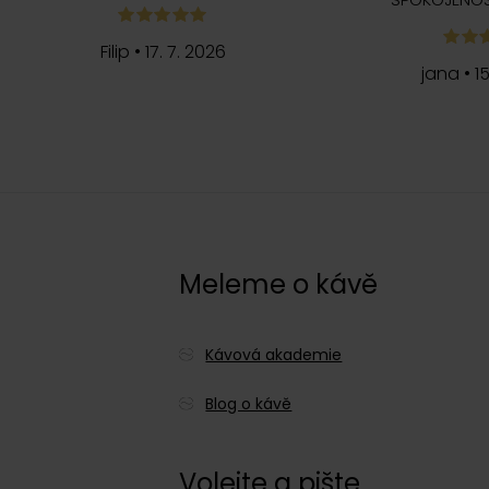
Filip
•
17. 7. 2026
jana
•
1
c
Meleme o kávě
Kávová akademie
Blog o kávě
Volejte a pište