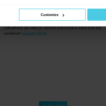
2 minuty čtení
Víte, kteří slavní si tak zamilovali kávu, že jediný den bez
Customize
šálku oblíbeného nápoje pro ně znamenal katastrofu? Jak
si nechával připravovat kávu Ludwig van Beethoven?
Odhadnete, jak velká je největší ledová káva, která byla kdy
vyrobena?
zobrazit článek
Načíst další