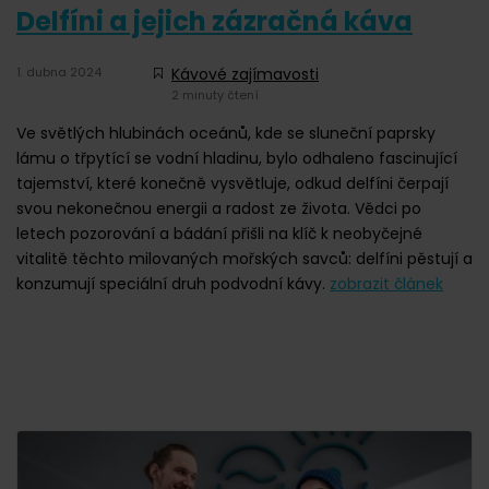
Delfíni a jejich zázračná káva
1. dubna 2024
Kávové zajímavosti
2 minuty čtení
Ve světlých hlubinách oceánů, kde se sluneční paprsky
lámu o třpytící se vodní hladinu, bylo odhaleno fascinující
tajemství, které konečně vysvětluje, odkud delfíni čerpají
svou nekonečnou energii a radost ze života. Vědci po
letech pozorování a bádání přišli na klíč k neobyčejné
vitalitě těchto milovaných mořských savců: delfíni pěstují a
konzumují speciální druh podvodní kávy.
zobrazit článek