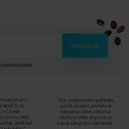
Přihlásit se
y osobních údajů.
ET NAKUPUJI U
"
Vše v naprostém pořádku,
 NEMŮŽU SI
rychlé dodání, perfektně
, VČASNÁ
zabaleno. Káva výborná.
DO DVOU DNŮ,
Obchod vřele doporučuji.
ALENÁ, ZKRÁTKA
Kupuji zde již po několikáté.
"
T NADMÍRU.
"