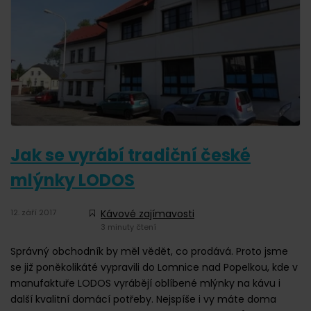
Jak se vyrábí tradiční české
mlýnky LODOS
12. září 2017
Kávové zajímavosti
3 minuty čtení
Správný obchodník by měl vědět, co prodává. Proto jsme
se již poněkolikáté vypravili do Lomnice nad Popelkou, kde v
manufaktuře LODOS vyrábějí oblíbené mlýnky na kávu i
další kvalitní domácí potřeby. Nejspíše i vy máte doma