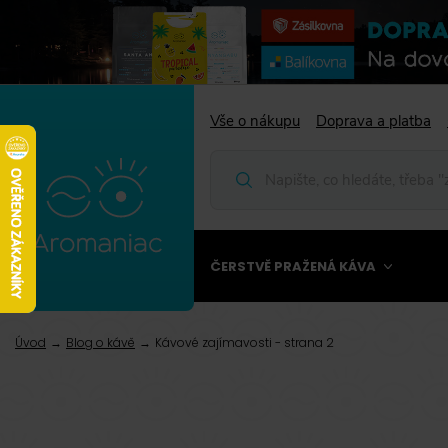
Vše o nákupu
Doprava a platba
ČERSTVĚ PRAŽENÁ KÁVA
Úvod
Blog o kávě
Kávové zajímavosti - strana 2