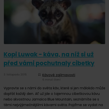
Kopi Luwak - káva, na níž si už
před vámi pochutnaly cibetky
3. listopadu 2015
Kávové zajímavosti
6 minut čtení
Vypravte se s námi do světa káv, které si jen málokdo může
dopřát každý den. Ať už jde o tajemnou cibetkovou kávu
nebo skvostnou Jamaica Blue Mountain, seznámíte se s
těmi nejvýjimečnějšími kávami světa. Pojďme se vydat na