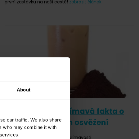
první zastávku na naší cestě!
zobrazit článek
About
Ledová káva. Zajímavá fakta o
se our traffic. We also share
oblíbeném letním osvěžení
ers who may combine it with
 services.
9. června 2014
Kávové zajímavosti