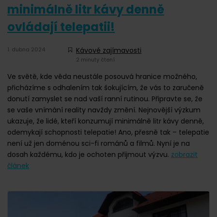
minimálně litr kávy denně
ovládají telepatii!
1. dubna 2024
Kávové zajímavosti
2 minuty čtení
Ve světě, kde věda neustále posouvá hranice možného,
přicházíme s odhalením tak šokujícím, že vás to zaručeně
donutí zamyslet se nad vaší ranní rutinou. Připravte se, že
se vaše vnímání reality navždy změní. Nejnovější výzkum
ukazuje, že lidé, kteří konzumují minimálně litr kávy denně,
odemykají schopnosti telepatie! Ano, přesně tak – telepatie
není už jen doménou sci-fi románů a filmů. Nyní je na
dosah každému, kdo je ochoten přijmout výzvu.
zobrazit
článek