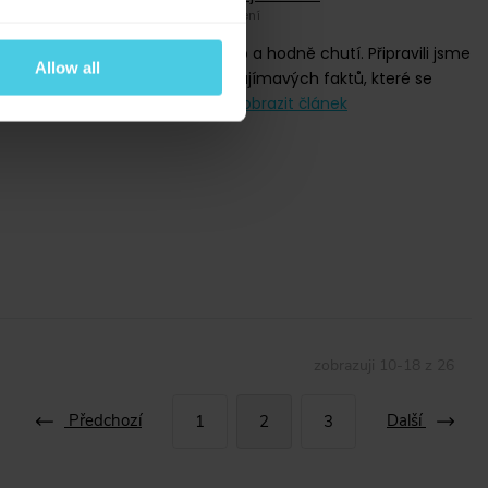
2 minuty čtení
Ledová káva. Má hodně podob a hodně chutí. Připravili jsme
Allow all
pro vás předsezónní souhrn zajímavých faktů, které se
vyplatí o ledové kávě vědět.
zobrazit článek
zobrazuji
10
-
18
z
26
Předchozí
Další
1
2
3