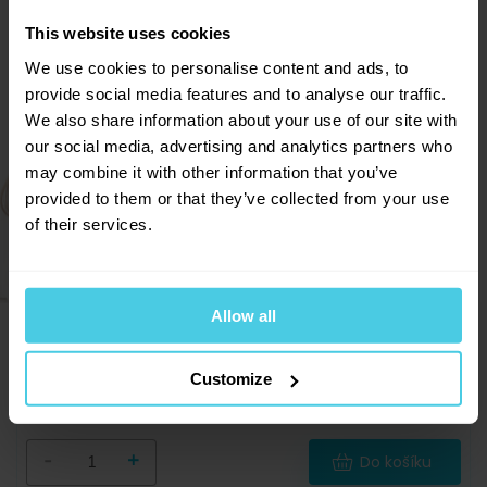
Sleva 10 % na kávu
This website uses cookies
Aromaniac pro vás!
We use cookies to personalise content and ads, to
Chcete 10% slevu na naši čerstvě praženou kávu
provide social media features and to analyse our traffic.
Aromaniac? Stačí vyplnit vaši e-mailovou adresu
We also share information about your use of our site with
a obratem vám zašleme slevový kupon... Navíc
vás budeme informovat o všech slevách a
our social media, advertising and analytics partners who
novinkách na našem e-shopu!
may combine it with other information that you’ve
provided to them or that they’ve collected from your use
Přihlásit se a získat slevu
of their services.
Odesláním e-mailové adresy souhlasíte se zasíláním
obchodních sdělení dle
informací o zpracování osobních
údajů
.
Servisní sada G.A.T. pro hliníkové moka
konvice - 2 těsnění + sítko + trychtýř, na 2
Allow all
šálky
Customize
Skladem > 5 ks
59 Kč
-
+
Do košíku