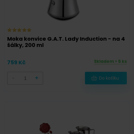
Moka konvice G.A.T. Lady Induction - na 4
šálky, 200 ml
Skladem > 5 ks
759 Kč
-
+
Do košíku