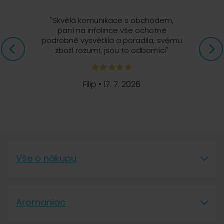
"
Skvělá komunikace s obchodem,
paní na infolince vše ochotně
podrobně vysvětlila a poradila, svému
zboží rozumí, jsou to odborníci
"
Filip
•
17. 7. 2026
Vše o nákupu
Vše o nákupu
Aromaniac
Vše o nákupu