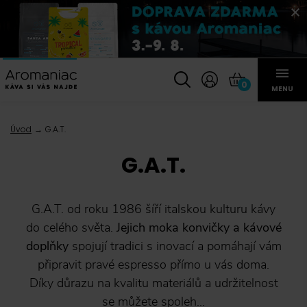
0
MENU
Úvod
G.A.T.
G.A.T.
G.A.T. od roku 1986 šíří italskou kulturu kávy
do celého světa.
Jejich moka konvičky a kávové
doplňky
spojují tradici s inovací a pomáhají vám
připravit pravé espresso přímo u vás doma.
Díky důrazu na kvalitu materiálů a udržitelnost
se můžete spoleh...