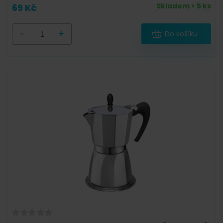
Skladem > 5 ks
69 Kč
-
+
Do košíku