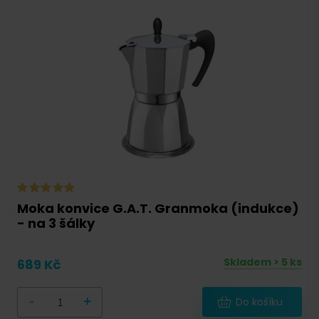
Moka konvice G.A.T. Granmoka (indukce)
- na 3 šálky
Skladem > 5 ks
689 Kč
-
+
Do košíku