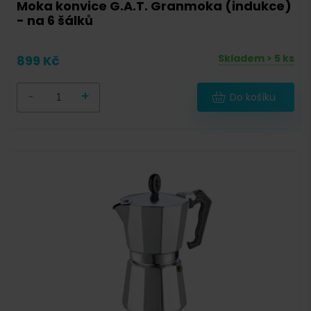
Moka konvice G.A.T. Granmoka (indukce)
- na 6 šálků
Skladem > 5 ks
899 Kč
-
+
Do košíku