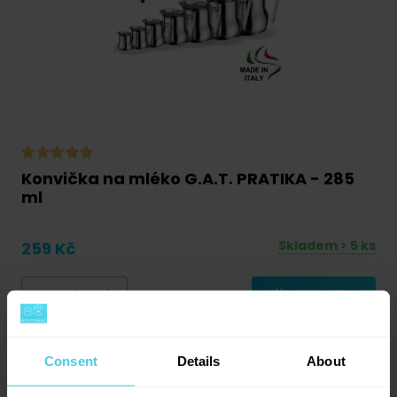
Konvička na mléko G.A.T. PRATIKA - 285
ml
Skladem > 5 ks
259 Kč
-
+
Do košíku
Consent
Details
About