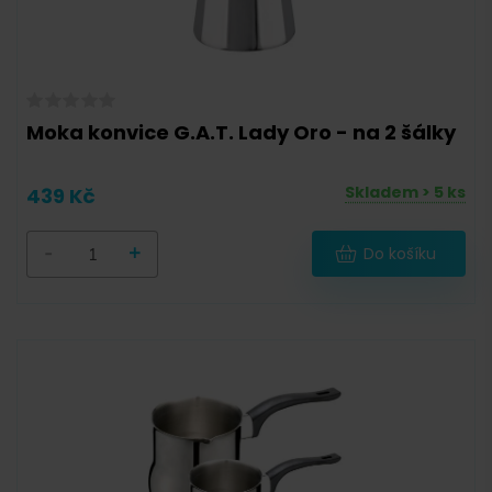
Moka konvice G.A.T. Lady Oro - na 2 šálky
Skladem > 5 ks
439 Kč
-
+
Do košíku