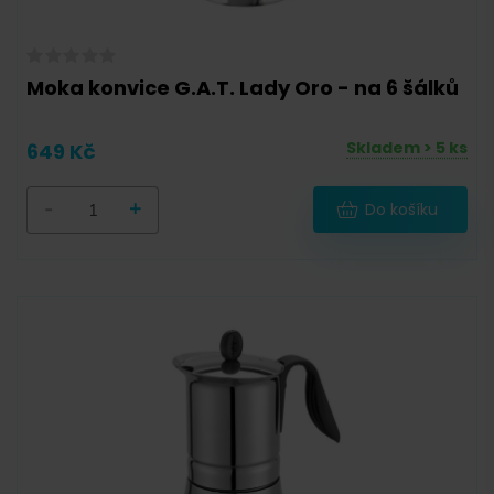
Moka konvice G.A.T. Lady Oro - na 6 šálků
Skladem > 5 ks
649 Kč
-
+
Do košíku