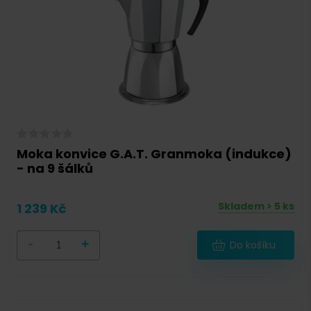
Moka konvice G.A.T. Granmoka (indukce)
- na 9 šálků
Skladem > 5 ks
1 239 Kč
-
+
Do košíku