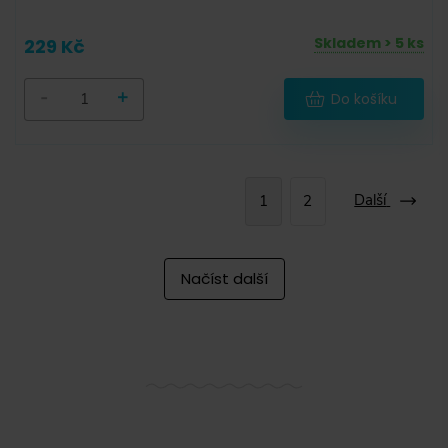
Skladem > 5 ks
229 Kč
-
+
Do košíku
Další
1
2
Načíst další