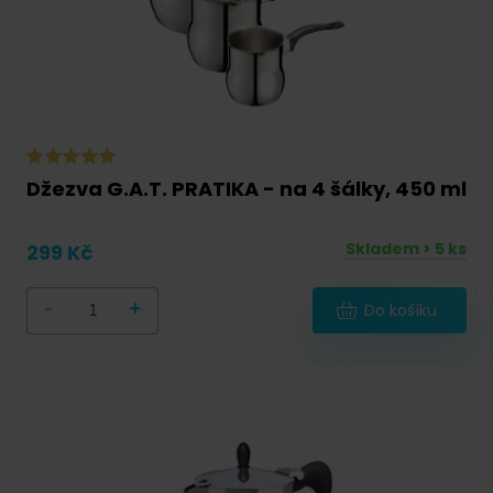
Džezva G.A.T. PRATIKA - na 4 šálky, 450 ml
Skladem > 5 ks
299 Kč
-
+
Do košíku