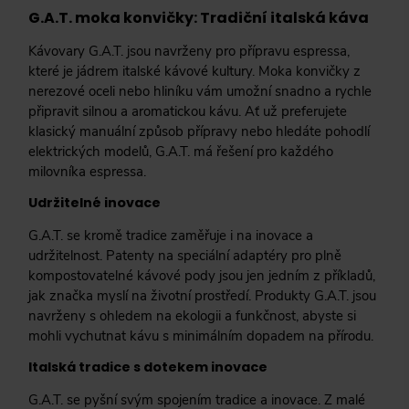
G.A.T. moka konvičky: Tradiční italská káva
Kávovary G.A.T. jsou navrženy pro přípravu espressa,
které je jádrem italské kávové kultury. Moka konvičky z
nerezové oceli nebo hliníku vám umožní snadno a rychle
připravit silnou a aromatickou kávu. Ať už preferujete
klasický manuální způsob přípravy nebo hledáte pohodlí
elektrických modelů, G.A.T. má řešení pro každého
milovníka espressa.
Udržitelné inovace
G.A.T. se kromě tradice zaměřuje i na inovace a
udržitelnost. Patenty na speciální adaptéry pro plně
kompostovatelné kávové pody jsou jen jedním z příkladů,
jak značka myslí na životní prostředí. Produkty G.A.T. jsou
navrženy s ohledem na ekologii a funkčnost, abyste si
mohli vychutnat kávu s minimálním dopadem na přírodu.
Italská tradice s dotekem inovace
G.A.T. se pyšní svým spojením tradice a inovace. Z malé