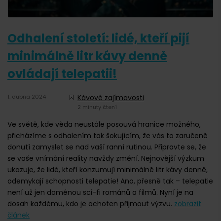
Odhalení století: lidé, kteří pijí
minimálně litr kávy denně
ovládají telepatii!
1. dubna 2024
Kávové zajímavosti
2 minuty čtení
Ve světě, kde věda neustále posouvá hranice možného,
přicházíme s odhalením tak šokujícím, že vás to zaručeně
donutí zamyslet se nad vaší ranní rutinou. Připravte se, že
se vaše vnímání reality navždy změní. Nejnovější výzkum
ukazuje, že lidé, kteří konzumují minimálně litr kávy denně,
odemykají schopnosti telepatie! Ano, přesně tak – telepatie
není už jen doménou sci-fi románů a filmů. Nyní je na
dosah každému, kdo je ochoten přijmout výzvu.
zobrazit
článek