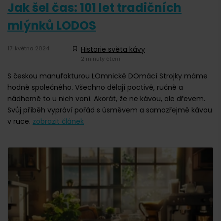
Jak šel čas: 101 let tradičních
mlýnků LODOS
17. května 2024
Historie světa kávy
2 minuty čtení
S českou manufakturou LOmnické DOmácí Strojky máme
hodně společného. Všechno dělají poctivě, ručně a
nádherně to u nich voní. Akorát, že ne kávou, ale dřevem.
Svůj příběh vypráví pořád s úsměvem a samozřejmě kávou
v ruce.
zobrazit článek