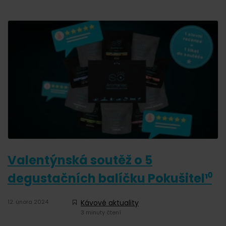
Valentýnská soutěž o 5
degustačních balíčku Pokušitel¹⁰
12. února 2024
Kávové aktuality
3 minuty čtení