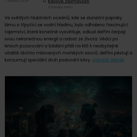
1. dubna 2024
Kávové zajímavosti
2 minuty čtení
Ve světlých hlubinách oceánů, kde se sluneční paprsky
lámu o třpytící se vodní hladinu, bylo odhaleno fascinující
tajemství, které konečně vysvětluje, odkud delfíni čerpají
svou nekonečnou energii a radost ze života. Vědci po
letech pozorování a bádání přišli na klíč k neobyčejné
vitalitě těchto milovaných mořských savců: delfíni pěstují a
konzumují speciální druh podvodní kávy.
zobrazit článek