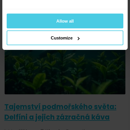
základním právem pro všechny, bez ohledu na sociální a
ekonomický status.
zobrazit článek
Allow all
Customize
Tajemství podmořského světa:
Delfíni a jejich zázračná káva