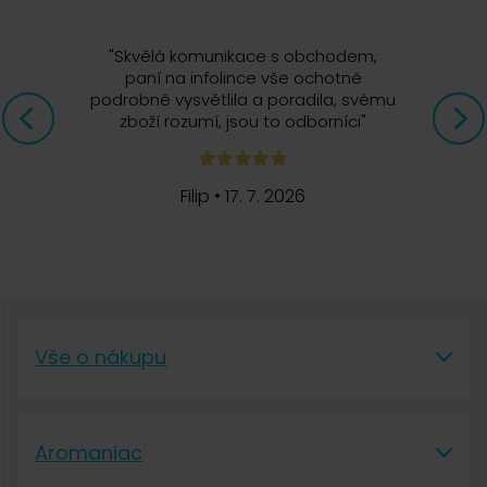
"
Skvělá komunikace s obchodem,
paní na infolince vše ochotně
podrobně vysvětlila a poradila, svému
zboží rozumí, jsou to odborníci
"
Filip
•
17. 7. 2026
Vše o nákupu
Vše o nákupu
Aromaniac
Vše o nákupu