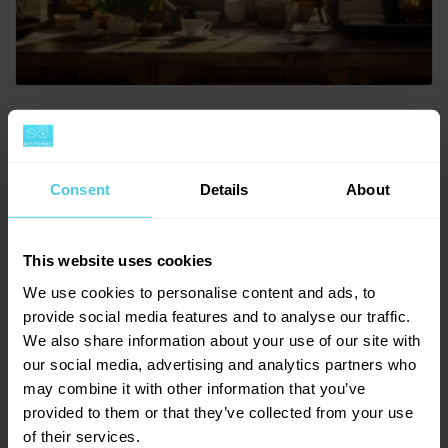
Revoluční rozhodnutí OSN: káva
se stává základním lidským
Consent
Details
About
právem
1. dubna 2024
Kávové zajímavosti
This website uses cookies
2 minuty čtení
We use cookies to personalise content and ads, to
V historickém rozhodnutí, které změní ráno milionů lidí po
provide social media features and to analyse our traffic.
celém světě, Organizace spojených národů
We also share information about your use of our site with
(OSN) prohlásila kávu za základní lidské právo. Tento
our social media, advertising and analytics partners who
nevídaný krok přichází jako odpověď na rostoucí důkazy o
may combine it with other information that you’ve
pozitivním vlivu kávy na fyzické i psychické zdraví lidí. OSN
provided to them or that they’ve collected from your use
ve svém prohlášení zdůrazňuje, že přístup ke kvalitní kávě
of their services.
by neměl být luxusem vyhrazeným jen pro některé, ale