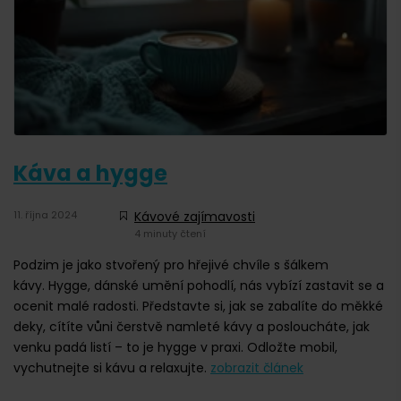
Káva a hygge
11. října 2024
Kávové zajímavosti
4 minuty čtení
Podzim je jako stvořený pro hřejivé chvíle s šálkem
kávy. Hygge, dánské umění pohodlí, nás vybízí zastavit se a
ocenit malé radosti. Představte si, jak se zabalíte do měkké
deky, cítíte vůni čerstvě namleté kávy a posloucháte, jak
venku padá listí – to je hygge v praxi. Odložte mobil,
vychutnejte si kávu a relaxujte.
zobrazit článek