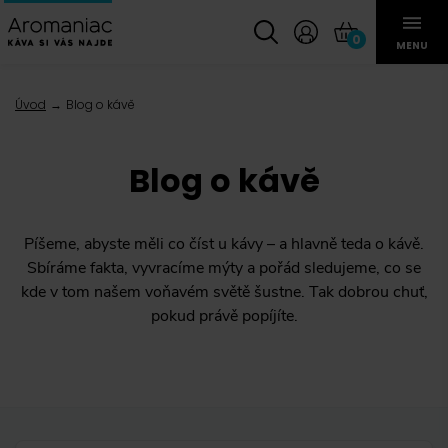
0
MENU
Úvod
Blog o kávě
Blog o kávě
Píšeme, abyste měli co číst u kávy – a hlavně teda o kávě.
Sbíráme fakta, vyvracíme mýty a pořád sledujeme, co se
kde v tom našem voňavém světě šustne. Tak dobrou chuť,
pokud právě popíjíte.