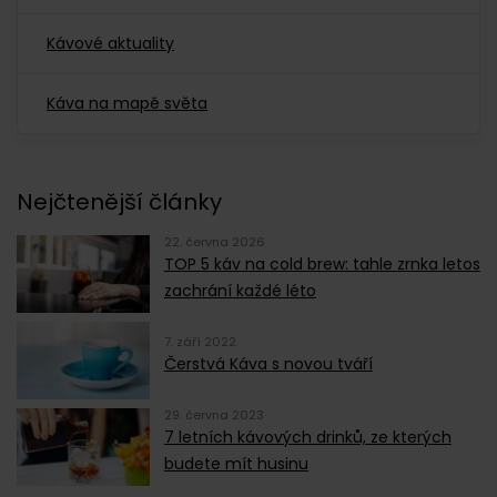
Kávové aktuality
Káva na mapě světa
Nejčtenější články
22. června 2026
TOP 5 káv na cold brew: tahle zrnka letos
zachrání každé léto
7. září 2022
Čerstvá Káva s novou tváří
29. června 2023
7 letních kávových drinků, ze kterých
budete mít husinu