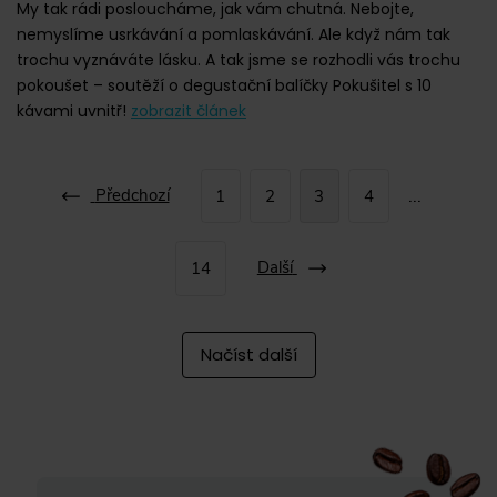
My tak rádi posloucháme, jak vám chutná. Nebojte,
nemyslíme usrkávání a pomlaskávání. Ale když nám tak
trochu vyznáváte lásku. A tak jsme se rozhodli vás trochu
pokoušet – soutěží o degustační balíčky Pokušitel s 10
kávami uvnitř!
zobrazit článek
Předchozí
...
1
2
3
4
Další
14
Načíst další