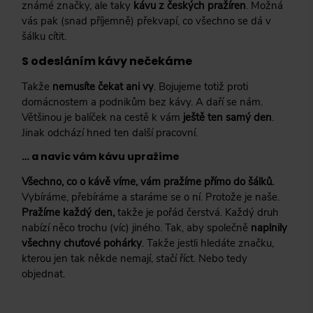
známé značky, ale taky
kávu z českých pražíren
. Možná
vás pak (snad příjemně) překvapí, co všechno se dá v
šálku cítit.
S odesláním kávy nečekáme
Takže
nemusíte čekat ani vy
. Bojujeme totiž proti
domácnostem a podnikům bez kávy. A daří se nám.
Většinou je balíček na cestě k vám
ještě ten samý den
.
Jinak odchází hned ten další pracovní.
… a navíc vám kávu upražíme
Všechno, co o kávě víme, vám pražíme přímo do šálků.
Vybíráme, přebíráme a staráme se o ní. Protože je naše.
Pražíme každý den,
takže je pořád čerstvá. Každý druh
nabízí něco trochu (víc) jiného. Tak, aby společně
naplnily
všechny chuťové pohárky
. Takže jestli hledáte značku,
kterou jen tak někde nemají, stačí říct. Nebo tedy
objednat.