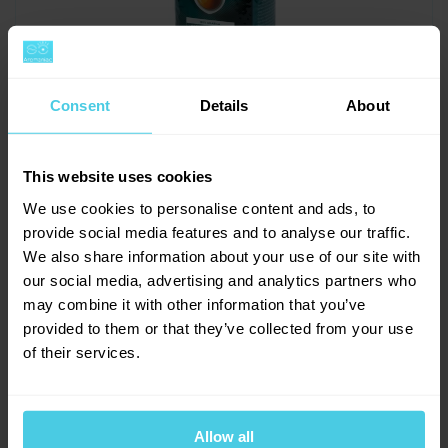
Consent
Details
About
Segafredo Zanetti Selezione Arabica -
zrnková, 1 000 g
This website uses cookies
Skladem > 50 ks
425 Kč
565 Kč
We use cookies to personalise content and ads, to
provide social media features and to analyse our traffic.
We also share information about your use of our site with
-
+
Do košíku
our social media, advertising and analytics partners who
may combine it with other information that you’ve
provided to them or that they’ve collected from your use
of their services.
SLEVA
-25 %
Allow all