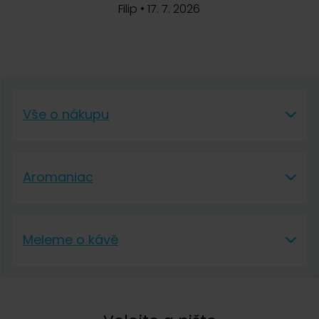
Filip
•
17. 7. 2026
Vše o nákupu
Vše o nákupu
Aromaniac
Vše o nákupu
Aromaniac
Doprava a platba
Meleme o kávě
O nás
Vrácení a reklamace
Meleme o kávě
Kontakt
Obchodní podmínky
Kávová akademie
Pražírna