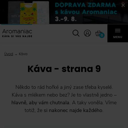
0
MENU
Úvod
Káva
Káva - strana 9
Někdo to rád hořké a jiný zase třeba kyselé.
Káva s mlékem nebo bez? Je to vlastně jedno –
hlavně, aby vám chutnala
. A taky voněla. Víme
totiž, že
si nakonec najde každého
.