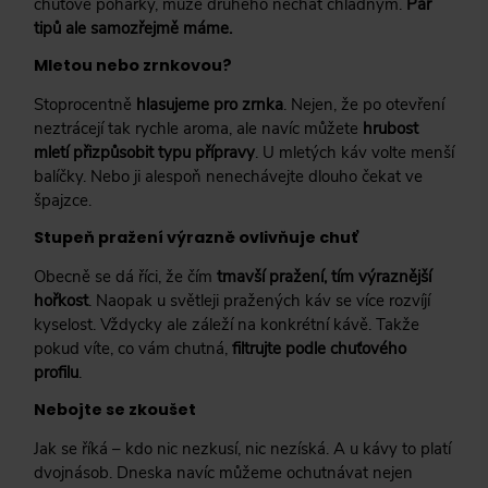
chuťové pohárky, může druhého nechat chladným.
Pár
tipů ale samozřejmě máme.
Mletou nebo zrnkovou?
Stoprocentně
hlasujeme pro zrnka
. Nejen, že po otevření
neztrácejí tak rychle aroma, ale navíc můžete
hrubost
mletí přizpůsobit typu přípravy
. U mletých káv volte menší
balíčky. Nebo ji alespoň nenechávejte dlouho čekat ve
špajzce.
Stupeň pražení výrazně ovlivňuje chuť
Obecně se dá říci, že čím
tmavší pražení, tím výraznější
hořkost
. Naopak u světleji pražených káv se více rozvíjí
kyselost. Vždycky ale záleží na konkrétní kávě. Takže
pokud víte, co vám chutná,
filtrujte podle chuťového
profilu
.
Nebojte se zkoušet
Jak se říká – kdo nic nezkusí, nic nezíská. A u kávy to platí
dvojnásob. Dneska navíc můžeme ochutnávat nejen