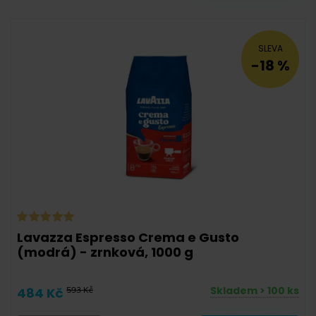
2/10
3/10
4/10
5/10
6/10
7/10
SLEVA
-18 %
Lavazza Espresso Crema e Gusto
1/8
2/8
3/8
(modrá) - zrnková, 1000 g
Skladem > 100 ks
484 Kč
593 Kč