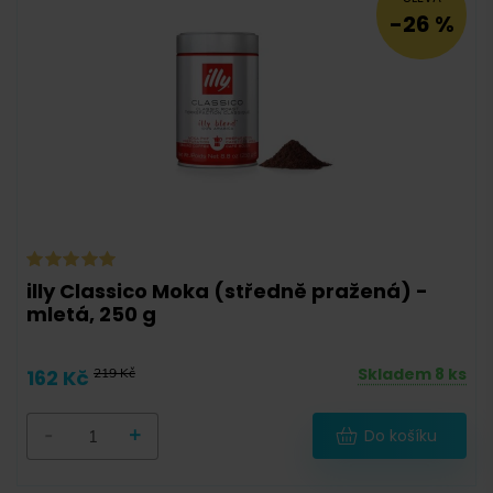
-26 %
1/10
2/10
3/10
4/10
5/10
6/10
7/10
8/10
illy Classico Moka (středně pražená) -
mletá, 250 g
Skladem 8 ks
162 Kč
219 Kč
1/10
2/10
3/10
4/10
5/10
6/10
7/10
8/10
9/10
-
+
Do košíku