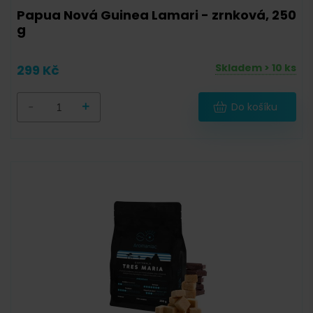
Papua Nová Guinea Lamari - zrnková, 250
57 g
(
2
)
g
58 g
(
4
)
Skladem > 10 ks
299 Kč
90 g
(
1
)
100 g
(
1
)
-
+
Do košíku
111 g
(
1
)
111,6 g
(
1
)
112 g
(
4
)
120,6 g
(
5
)
125 g
(
1
)
128 g
(
1
)
131 g
(
1
)
160 g
(
2
)