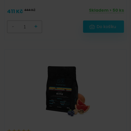
Skladem > 50 ks
411 Kč
444 Kč
-
+
Do košíku