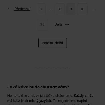
Předchozí
...
...
1
8
9
10
Další
25
Načíst další
Jaká káva bude chutnat vám?
No, to takhle z hlavy jen těžko uhádneme.
Každý z nás
má totiž jinak mlsný jazýček.
To, co jednomu naplní