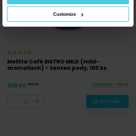
Customize
Melitta Café BISTRO MILD (mild-
aromatisch) - Senseo pody, 100 ks
Skladem > 50 ks
328 Kč
436 Kč
-
+
Do košíku