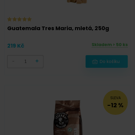
183 g
(
1
)
186 g
(
1
)
187 g
(
1
)
Guatemala Tres Maria, mletá, 250g
196 g
(
1
)
Skladem > 50 ks
219 Kč
200 g
(
9
)
203 g
(
1
)
-
+
Do košíku
210 g
(
2
)
248 g
(
1
)
250 g
(
94
)
SLEVA
259,2 g
(
2
)
-12 %
333 g
(
5
)
400 g
(
6
)