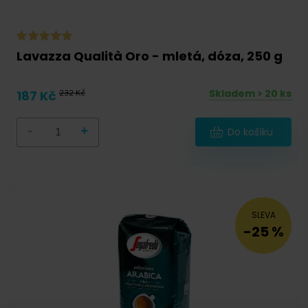
Lavazza Qualità Oro - mletá, dóza, 250 g
Skladem > 20 ks
187 Kč
232 Kč
-
+
Do košíku
SLEVA
-25 %