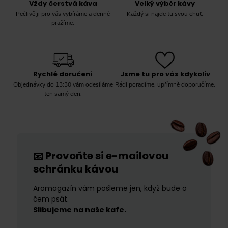
Vždy čerstvá káva
Velký výběr kávy
Pečlivě ji pro vás vybíráme a denně
Každý si najde tu svou chuť.
pražíme.
Rychlé doručení
Jsme tu pro vás kdykoliv
Objednávky do 13:30 vám odesíláme
Rádi poradíme, upřímně doporučíme.
ten samý den.
Provoňte si e-mailovou
📧
schránku kávou
Aromagazín vám pošleme jen, když bude o
čem psát.
Slibujeme na naše kafe.